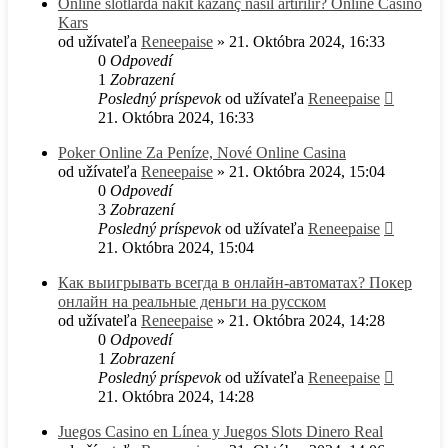
Online slotlarda nakit kazanç nasıl artırılır? Online Casino
Kars
od užívateľa
Reneepaise
» 21. Októbra 2024, 16:33
0
Odpovedí
1
Zobrazení
Posledný príspevok
od užívateľa
Reneepaise
21. Októbra 2024, 16:33
Poker Online Za Peníze, Nové Online Casina
od užívateľa
Reneepaise
» 21. Októbra 2024, 15:04
0
Odpovedí
3
Zobrazení
Posledný príspevok
od užívateľa
Reneepaise
21. Októbra 2024, 15:04
Как выигрывать всегда в онлайн-автоматах? Покер
онлайн на реальные деньги на русском
od užívateľa
Reneepaise
» 21. Októbra 2024, 14:28
0
Odpovedí
1
Zobrazení
Posledný príspevok
od užívateľa
Reneepaise
21. Októbra 2024, 14:28
Juegos Casino en Línea y Juegos Slots Dinero Real