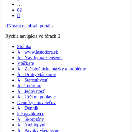
…
82
Ďalšia
Návrat na obsah portálu
Rýchla navigácia vo fórach
Stránka
↳ www.lasiodora.sk
↳ Návrhy na zlepšenie
Vtáčkare
↳ Začiatočnícke otázky a problémy
↳ Druhy vtáčkarov
↳ Starostlivosť
↳ Terárium
↳ Jedovatosť
↳ Urči mi pohlavie
Denníky chovateľov
↳ Denník
iné pavúkovce
↳ Škorpióny
↳ Amblypygi
↳ Pavúky všeobecne