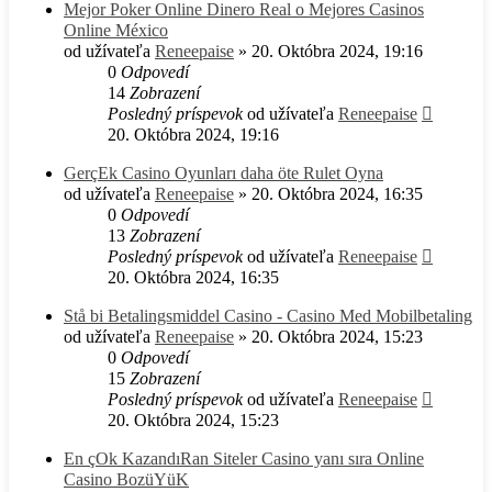
Mejor Poker Online Dinero Real o Mejores Casinos
Online México
od užívateľa
Reneepaise
» 20. Októbra 2024, 19:16
0
Odpovedí
14
Zobrazení
Posledný príspevok
od užívateľa
Reneepaise
20. Októbra 2024, 19:16
GerçEk Casino Oyunları daha öte Rulet Oyna
od užívateľa
Reneepaise
» 20. Októbra 2024, 16:35
0
Odpovedí
13
Zobrazení
Posledný príspevok
od užívateľa
Reneepaise
20. Októbra 2024, 16:35
Stå bi Betalingsmiddel Casino - Casino Med Mobilbetaling
od užívateľa
Reneepaise
» 20. Októbra 2024, 15:23
0
Odpovedí
15
Zobrazení
Posledný príspevok
od užívateľa
Reneepaise
20. Októbra 2024, 15:23
En çOk KazandıRan Siteler Casino yanı sıra Online
Casino BozüYüK