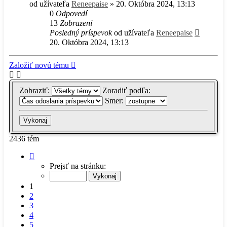
od užívateľa
Reneepaise
» 20. Októbra 2024, 13:13
0
Odpovedí
13
Zobrazení
Posledný príspevok
od užívateľa
Reneepaise
20. Októbra 2024, 13:13
Založiť novú tému
Zobraziť:
Zoradiť podľa:
Smer:
2436 tém
Strana
1
Prejsť na stránku:
z
82
1
2
3
4
5