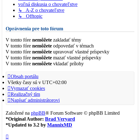
voľná diskusia o chovateľstve
↳ A-Z o chovateľstve
↳ Offtopic
Oprávnenia pre toto fórum
V tomto fóre
nemôžete
zakladať témy
V tomto fóre
nemôžete
odpovedať v témach
V tomto fóre
nemôžete
upravovať vlastné príspevky
V tomto fóre
nemôžete
mazať vlastné príspevky
V tomto fóre
nemôžete
vkladať prílohy
Obsah portálu
Všetky časy sú v
UTC+02:00
Vymazať cookies
Realizačný tím
Napísať administrátorovi
Založené na
phpBB
® Forum Software © phpBB Limited
*
Original Author:
Brad Veryard
*
Updated to 3.2 by
MannixMD