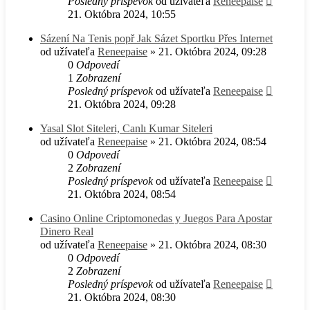
Posledný príspevok
od užívateľa
Reneepaise
21. Októbra 2024, 10:55
Sázení Na Tenis popř Jak Sázet Sportku Přes Internet
od užívateľa
Reneepaise
» 21. Októbra 2024, 09:28
0
Odpovedí
1
Zobrazení
Posledný príspevok
od užívateľa
Reneepaise
21. Októbra 2024, 09:28
Yasal Slot Siteleri, Canlı Kumar Siteleri
od užívateľa
Reneepaise
» 21. Októbra 2024, 08:54
0
Odpovedí
2
Zobrazení
Posledný príspevok
od užívateľa
Reneepaise
21. Októbra 2024, 08:54
Casino Online Criptomonedas y Juegos Para Apostar
Dinero Real
od užívateľa
Reneepaise
» 21. Októbra 2024, 08:30
0
Odpovedí
2
Zobrazení
Posledný príspevok
od užívateľa
Reneepaise
21. Októbra 2024, 08:30