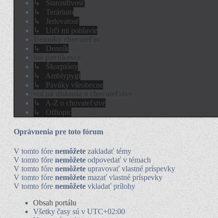
↳ Starostlivosť
↳ Terárium
↳ Jedovatosť
↳ Urči mi pohlavie
Denníky chovateľov
↳ Denník
iné pavúkovce
↳ Škorpióny
↳ Amblypygi
↳ Pavúky všeobecne
voľná diskusia o chovateľstve
↳ A-Z o chovateľstve
↳ Offtopic
Oprávnenia pre toto fórum
V tomto fóre
nemôžete
zakladať témy
V tomto fóre
nemôžete
odpovedať v témach
V tomto fóre
nemôžete
upravovať vlastné príspevky
V tomto fóre
nemôžete
mazať vlastné príspevky
V tomto fóre
nemôžete
vkladať prílohy
Obsah portálu
Všetky časy sú v
UTC+02:00