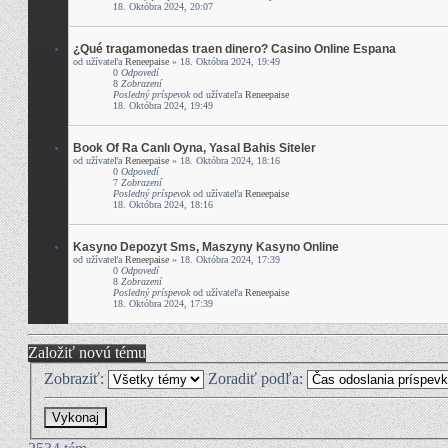
18. Októbra 2024, 20:07
¿Qué tragamonedas traen dinero? Casino Online Espana
od užívateľa
Reneepaise
» 18. Októbra 2024, 19:49
0
Odpovedí
8
Zobrazení
Posledný príspevok
od užívateľa
Reneepaise
18. Októbra 2024, 19:49
Book Of Ra Canlı Oyna, Yasal Bahis Siteler
od užívateľa
Reneepaise
» 18. Októbra 2024, 18:16
0
Odpovedí
7
Zobrazení
Posledný príspevok
od užívateľa
Reneepaise
18. Októbra 2024, 18:16
Kasyno Depozyt Sms, Maszyny Kasyno Online
od užívateľa
Reneepaise
» 18. Októbra 2024, 17:39
0
Odpovedí
8
Zobrazení
Posledný príspevok
od užívateľa
Reneepaise
18. Októbra 2024, 17:39
Založiť novú tému
Zobraziť:
Zoradiť podľa: