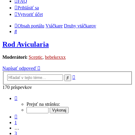
FAQ
Prihlásiť sa
Vytvoriť účet
Obsah portálu
Vtáčkare
Druhy vtáčkarov
Hľadať
Rod Avicularia
Moderátori:
Sceptic
,
bebekexxx
Napísať odpoveď
Rozšírené
Hľadať
vyhľadávanie
170 príspevkov
Strana
5
Prejsť na stránku:
z
7
Predchádzajúci
1
…
3