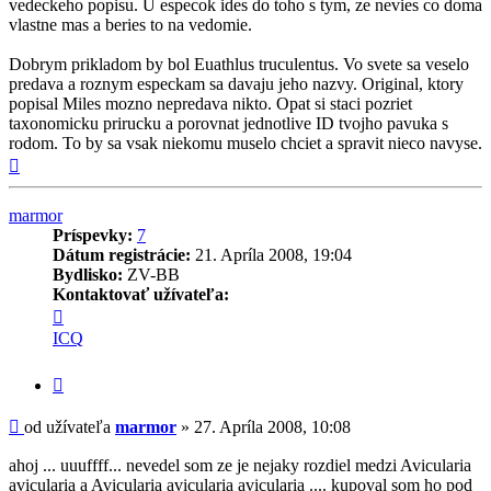
vedeckeho popisu. U especok ides do toho s tym, ze nevies co doma
vlastne mas a beries to na vedomie.
Dobrym prikladom by bol Euathlus truculentus. Vo svete sa veselo
predava a roznym especkam sa davaju jeho nazvy. Original, ktory
popisal Miles mozno nepredava nikto. Opat si staci pozriet
taxonomicku prirucku a porovnat jednotlive ID tvojho pavuka s
rodom. To by sa vsak niekomu muselo chciet a spravit nieco navyse.
Hore
marmor
Príspevky:
7
Dátum registrácie:
21. Apríla 2008, 19:04
Bydlisko:
ZV-BB
Kontaktovať užívateľa:
Kontaktné
informácie
ICQ
užívateľa
-
Citovať
marmor
príspevok
Príspevok
od užívateľa
marmor
»
27. Apríla 2008, 10:08
ahoj ... uuuffff... nevedel som ze je nejaky rozdiel medzi Avicularia
avicularia a Avicularia avicularia avicularia .... kupoval som ho pod