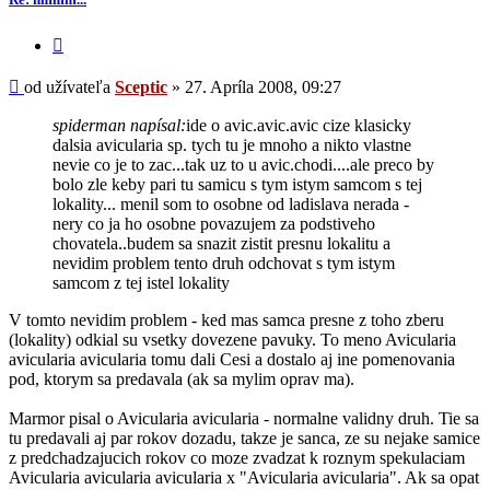
Sceptic
Citovať
príspevok
Príspevok
od užívateľa
Sceptic
»
27. Apríla 2008, 09:27
spiderman napísal:
ide o avic.avic.avic cize klasicky
dalsia avicularia sp. tych tu je mnoho a nikto vlastne
nevie co je to zac...tak uz to u avic.chodi....ale preco by
bolo zle keby pari tu samicu s tym istym samcom s tej
lokality... menil som to osobne od ladislava nerada -
nery co ja ho osobne povazujem za podstiveho
chovatela..budem sa snazit zistit presnu lokalitu a
nevidim problem tento druh odchovat s tym istym
samcom z tej istel lokality
V tomto nevidim problem - ked mas samca presne z toho zberu
(lokality) odkial su vsetky dovezene pavuky. To meno Avicularia
avicularia avicularia tomu dali Cesi a dostalo aj ine pomenovania
pod, ktorym sa predavala (ak sa mylim oprav ma).
Marmor pisal o Avicularia avicularia - normalne validny druh. Tie sa
tu predavali aj par rokov dozadu, takze je sanca, ze su nejake samice
z predchadzajucich rokov co moze zvadzat k roznym spekulaciam
Avicularia avicularia avicularia x "Avicularia avicularia". Ak sa opat