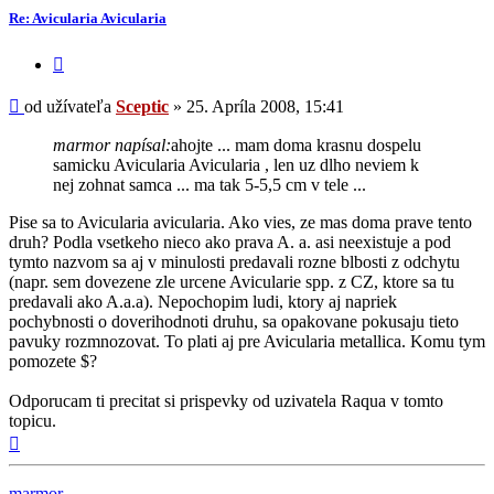
-
Re: Avicularia Avicularia
Sceptic
Citovať
príspevok
Príspevok
od užívateľa
Sceptic
»
25. Apríla 2008, 15:41
marmor napísal:
ahojte ... mam doma krasnu dospelu
samicku Avicularia Avicularia , len uz dlho neviem k
nej zohnat samca ... ma tak 5-5,5 cm v tele ...
Pise sa to Avicularia avicularia. Ako vies, ze mas doma prave tento
druh? Podla vsetkeho nieco ako prava A. a. asi neexistuje a pod
tymto nazvom sa aj v minulosti predavali rozne blbosti z odchytu
(napr. sem dovezene zle urcene Avicularie spp. z CZ, ktore sa tu
predavali ako A.a.a). Nepochopim ludi, ktory aj napriek
pochybnosti o doverihodnoti druhu, sa opakovane pokusaju tieto
pavuky rozmnozovat. To plati aj pre Avicularia metallica. Komu tym
pomozete $?
Odporucam ti precitat si prispevky od uzivatela Raqua v tomto
topicu.
Hore
marmor