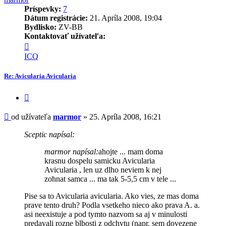
Príspevky:
7
Dátum registrácie:
21. Apríla 2008, 19:04
Bydlisko:
ZV-BB
Kontaktovať užívateľa:
Kontaktné
informácie
ICQ
užívateľa
-
Re: Avicularia Avicularia
marmor
Citovať
príspevok
Príspevok
od užívateľa
marmor
»
25. Apríla 2008, 16:21
Sceptic napísal:
marmor napísal:
ahojte ... mam doma
krasnu dospelu samicku Avicularia
Avicularia , len uz dlho neviem k nej
zohnat samca ... ma tak 5-5,5 cm v tele ...
Pise sa to Avicularia avicularia. Ako vies, ze mas doma
prave tento druh? Podla vsetkeho nieco ako prava A. a.
asi neexistuje a pod tymto nazvom sa aj v minulosti
predavali rozne blbosti z odchytu (napr. sem dovezene