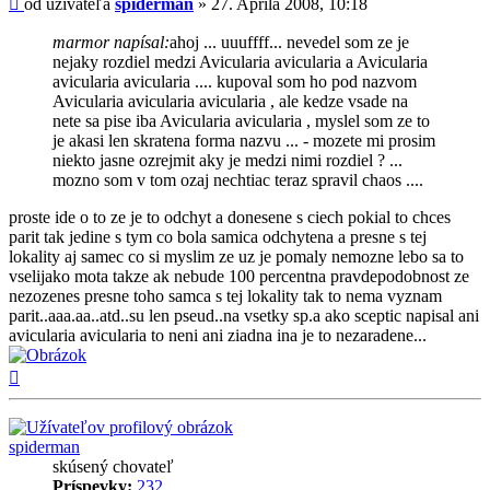
od užívateľa
spiderman
»
27. Apríla 2008, 10:18
marmor napísal:
ahoj ... uuuffff... nevedel som ze je
nejaky rozdiel medzi Avicularia avicularia a Avicularia
avicularia avicularia .... kupoval som ho pod nazvom
Avicularia avicularia avicularia , ale kedze vsade na
nete sa pise iba Avicularia avicularia , myslel som ze to
je akasi len skratena forma nazvu ... - mozete mi prosim
niekto jasne ozrejmit aky je medzi nimi rozdiel ? ...
mozno som v tom ozaj nechtiac teraz spravil chaos ....
proste ide o to ze je to odchyt a donesene s ciech pokial to chces
parit tak jedine s tym co bola samica odchytena a presne s tej
lokality aj samec co si myslim ze uz je pomaly nemozne lebo sa to
vselijako mota takze ak nebude 100 percentna pravdepodobnost ze
nezozenes presne toho samca s tej lokality tak to nema vyznam
parit..aaa.aa..atd..su len pseud..na vsetky sp.a ako sceptic napisal ani
avicularia avicularia to neni ani ziadna ina je to nezaradene...
Hore
spiderman
skúsený chovateľ
Príspevky:
232