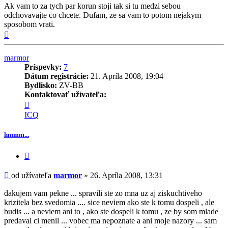
Ak vam to za tych par korun stoji tak si tu medzi sebou
odchovavajte co chcete. Dufam, ze sa vam to potom nejakym
sposobom vrati.
Hore
marmor
Príspevky:
7
Dátum registrácie:
21. Apríla 2008, 19:04
Bydlisko:
ZV-BB
Kontaktovať užívateľa:
Kontaktné
informácie
ICQ
užívateľa
-
hmmm...
marmor
Citovať
príspevok
Príspevok
od užívateľa
marmor
»
26. Apríla 2008, 13:31
dakujem vam pekne ... spravili ste zo mna uz aj ziskuchtiveho
krizitela bez svedomia .... sice neviem ako ste k tomu dospeli , ale
budis ... a neviem ani to , ako ste dospeli k tomu , ze by som mlade
predaval ci menil ... vobec ma nepoznate a ani moje nazory ... sam