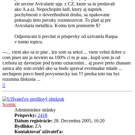
zle urcene Avicularie spp. z CZ, ktore sa tu predavali
ako A.a.a). Nepochopim ludi, ktory aj napriek
pochybnosti o doverihodnoti druhu, sa opakovane
pokusaju tieto pavuky rozmnozovat. To plati aj pre
Avicularia metallica. Komu tym pomozete $?
Odporucam ti precitat si prispevky od uzivatela Raqua
v tomto topicu.
---... viem ako sa to pise , len som sa sekol ... viem velmi dobre o
com pises ani ja neviem na 100% ci to je aaa , kupil som ju od
t.rehora uz davnejsie pod tymto oznacenim... aj prave preto zhanam
samca aby som uvidel ako sa budu spravat eventualne mlade ...
nechapem preco hned povysenecky ton !!! predsa toto ma byt
rozumna diskusia ...
Hore
Sceptic
Administrátor stránky
Príspevky:
2418
Dátum registrácie:
28. Decembra 2005, 16:20
Bydlisko:
ZA
Kontaktovať užívateľa: