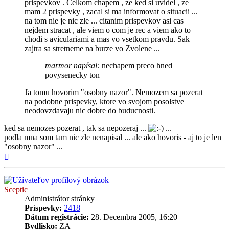
prispevkov . Celkom chapem , ze ked si uvidel , ze
mam 2 prispevky , zacal si ma informovat o situacii ...
na tom nie je nic zle ... citanim prispevkov asi cas
nejdem stracat , ale viem o com je rec a viem ako to
chodi s aviculariami a mas vo vsetkom pravdu. Sak
zajtra sa stretneme na burze vo Zvolene ...
marmor napísal:
nechapem preco hned
povysenecky ton
Ja tomu hovorim "osobny nazor". Nemozem sa pozerat
na podobne prispevky, ktore vo svojom posolstve
neodovzdavaju nic dobre do buducnosti.
ked sa nemozes pozerat , tak sa nepozeraj ...
...
podla mna som tam nic zle nenapisal ... ale ako hovoris - aj to je len
"osobny nazor" ...
Hore
Sceptic
Administrátor stránky
Príspevky:
2418
Dátum registrácie:
28. Decembra 2005, 16:20
Bydlisko:
ZA