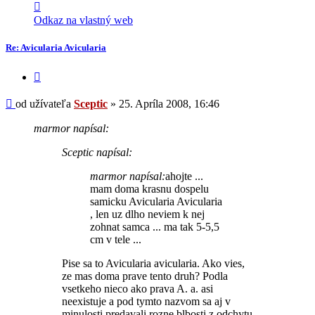
Kontaktné
informácie
Odkaz na vlastný web
užívateľa
-
Re: Avicularia Avicularia
Sceptic
Citovať
príspevok
Príspevok
od užívateľa
Sceptic
»
25. Apríla 2008, 16:46
marmor napísal:
Sceptic napísal:
marmor napísal:
ahojte ...
mam doma krasnu dospelu
samicku Avicularia Avicularia
, len uz dlho neviem k nej
zohnat samca ... ma tak 5-5,5
cm v tele ...
Pise sa to Avicularia avicularia. Ako vies,
ze mas doma prave tento druh? Podla
vsetkeho nieco ako prava A. a. asi
neexistuje a pod tymto nazvom sa aj v
minulosti predavali rozne blbosti z odchytu