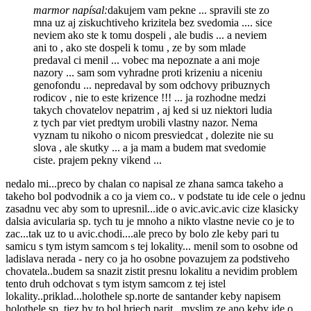
marmor napísal:
dakujem vam pekne ... spravili ste zo
mna uz aj ziskuchtiveho krizitela bez svedomia .... sice
neviem ako ste k tomu dospeli , ale budis ... a neviem
ani to , ako ste dospeli k tomu , ze by som mlade
predaval ci menil ... vobec ma nepoznate a ani moje
nazory ... sam som vyhradne proti krizeniu a niceniu
genofondu ... nepredaval by som odchovy pribuznych
rodicov , nie to este krizence !!! ... ja rozhodne medzi
takych chovatelov nepatrim , aj ked si uz niektori ludia
z tych par viet predtym urobili vlastny nazor. Nema
vyznam tu nikoho o nicom presviedcat , dolezite nie su
slova , ale skutky ... a ja mam a budem mat svedomie
ciste. prajem pekny vikend ...
nedalo mi...preco by chalan co napisal ze zhana samca takeho a
takeho bol podvodnik a co ja viem co.. v podstate tu ide cele o jednu
zasadnu vec aby som to upresnil...ide o avic.avic.avic cize klasicky
dalsia avicularia sp. tych tu je mnoho a nikto vlastne nevie co je to
zac...tak uz to u avic.chodi....ale preco by bolo zle keby pari tu
samicu s tym istym samcom s tej lokality... menil som to osobne od
ladislava nerada - nery co ja ho osobne povazujem za podstiveho
chovatela..budem sa snazit zistit presnu lokalitu a nevidim problem
tento druh odchovat s tym istym samcom z tej istel
lokality..priklad...holothele sp.norte de santander keby napisem
holothele sp. tiez by to bol hriech parit...myslim ze ano keby ide o