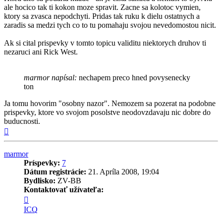
ale hocico tak ti kokon moze spravit. Zacne sa kolotoc vymien,
ktory sa zvasca nepodchyti. Pridas tak ruku k dielu ostatnych a
zaradis sa medzi tych co to tu pomahaju svojou nevedomostou nicit.
Ak si cital prispevky v tomto topicu validitu niektorych druhov ti
nezaruci ani Rick West.
marmor napísal:
nechapem preco hned povysenecky
ton
Ja tomu hovorim "osobny nazor". Nemozem sa pozerat na podobne
prispevky, ktore vo svojom posolstve neodovzdavaju nic dobre do
buducnosti.
Hore
marmor
Príspevky:
7
Dátum registrácie:
21. Apríla 2008, 19:04
Bydlisko:
ZV-BB
Kontaktovať užívateľa:
Kontaktné
informácie
ICQ
užívateľa