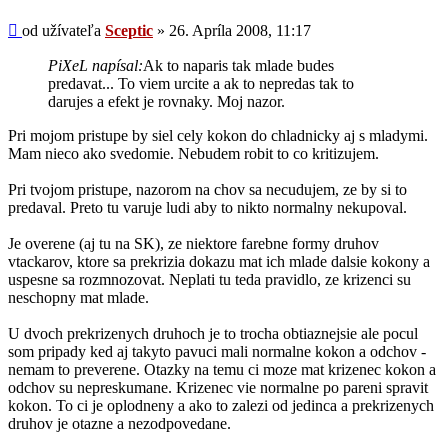
príspevok
Príspevok
od užívateľa
Sceptic
»
26. Apríla 2008, 11:17
PiXeL napísal:
Ak to naparis tak mlade budes
predavat... To viem urcite a ak to nepredas tak to
darujes a efekt je rovnaky. Moj nazor.
Pri mojom pristupe by siel cely kokon do chladnicky aj s mladymi.
Mam nieco ako svedomie. Nebudem robit to co kritizujem.
Pri tvojom pristupe, nazorom na chov sa necudujem, ze by si to
predaval. Preto tu varuje ludi aby to nikto normalny nekupoval.
Je overene (aj tu na SK), ze niektore farebne formy druhov
vtackarov, ktore sa prekrizia dokazu mat ich mlade dalsie kokony a
uspesne sa rozmnozovat. Neplati tu teda pravidlo, ze krizenci su
neschopny mat mlade.
U dvoch prekrizenych druhoch je to trocha obtiaznejsie ale pocul
som pripady ked aj takyto pavuci mali normalne kokon a odchov -
nemam to preverene. Otazky na temu ci moze mat krizenec kokon a
odchov su nepreskumane. Krizenec vie normalne po pareni spravit
kokon. To ci je oplodneny a ako to zalezi od jedinca a prekrizenych
druhov je otazne a nezodpovedane.