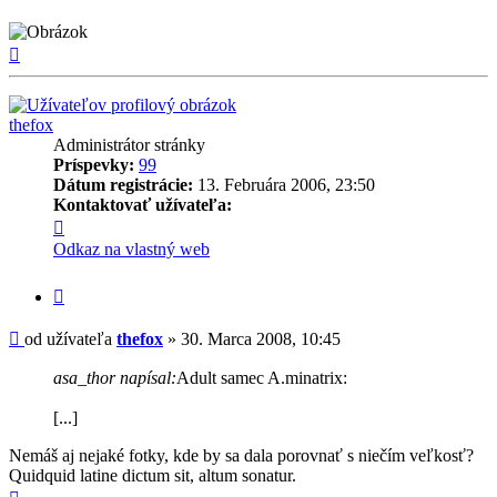
Hore
thefox
Administrátor stránky
Príspevky:
99
Dátum registrácie:
13. Februára 2006, 23:50
Kontaktovať užívateľa:
Kontaktné
informácie
Odkaz na vlastný web
užívateľa
-
Citovať
thefox
príspevok
Príspevok
od užívateľa
thefox
»
30. Marca 2008, 10:45
asa_thor napísal:
Adult samec A.minatrix:
[...]
Nemáš aj nejaké fotky, kde by sa dala porovnať s niečím veľkosť?
Quidquid latine dictum sit, altum sonatur.
Hore