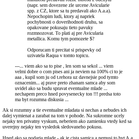
(napr. sem dovezene zle urcene Avicularie
spp. z CZ, ktore sa tu predavali ako A.a.a).
Nepochopim ludi, ktory aj napriek
pochybnosti o doverihodnoti druhu, sa
opakovane pokusaju tieto pavuky
rozmnozovat. To plati aj pre Avicularia
metallica. Komu tym pomozete $?
Odporucam ti precitat si prispevky od
uzivatela Raqua v tomto topicu.
---... viem ako sa to pise , len som sa sekol ... viem
velmi dobre o com pises ani ja neviem na 100% ci to je
aaa , kupil som ju od t.rehora uz davnejsie pod tymto
oznacenim... aj prave preto zhanam samca aby som
uvidel ako sa budu spravat eventualne mlade ...
nechapem preco hned povysenecky ton !!! predsa toto
ma byt rozumna diskusia ...
Ak si rozumny a tie eventualne mladata si nechas a nebudes ich
dalej vymienat a zarabat na tom v pohode. Na sukromne ucely
nejaky ten privatny vyskum, neberiem ako zamienku vtedy ked sa
uverejny nejaky ten vysledok sledovaneho pokusu.
Hned ako sa podaria mlade - ak je cista samica a nemusi to byt A.a