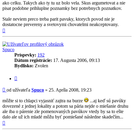
ako celku. Takych ako ty tu uz bolo vela. Skus argumetovat a nie
pisat podobne prihluplne poznamky bez potrebnych poznatkov.
Stale neviem preco treba parit pavuky, ktorych povod nie je
dostatocne prevereny a svetovymi chovatelmi neakceptovany.
Hore
Spuco
Príspevky:
192
Dátum registrácie:
17. Augusta 2006, 09:13
Bydlisko:
Zvolen
Citovať
príspevok
Príspevok
od užívateľa
Spuco
»
25. Apríla 2008, 19:23
môžte si to chlapci vyjasniť zajtra na burze
...aj keď sú pavúky
dovezené z jednej lokality a potom sa pária nejde o miešanie druhu
ale iba o párenie zle pomenovaných pavúkov vtedy by sa to ešte
dalo ale už ich mladé môžu byť pomiešané následne skadečím...
Hore