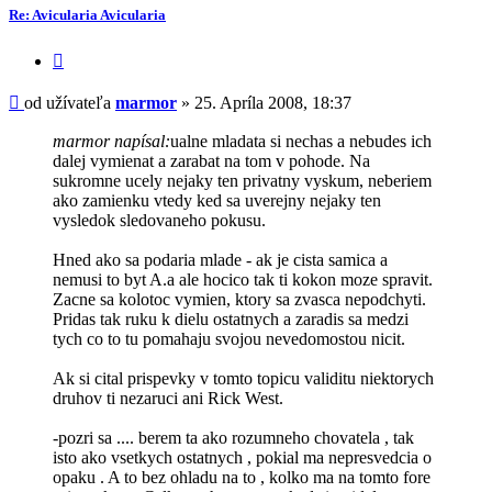
-
Re: Avicularia Avicularia
marmor
Citovať
príspevok
Príspevok
od užívateľa
marmor
»
25. Apríla 2008, 18:37
marmor napísal:
ualne mladata si nechas a nebudes ich
dalej vymienat a zarabat na tom v pohode. Na
sukromne ucely nejaky ten privatny vyskum, neberiem
ako zamienku vtedy ked sa uverejny nejaky ten
vysledok sledovaneho pokusu.
Hned ako sa podaria mlade - ak je cista samica a
nemusi to byt A.a ale hocico tak ti kokon moze spravit.
Zacne sa kolotoc vymien, ktory sa zvasca nepodchyti.
Pridas tak ruku k dielu ostatnych a zaradis sa medzi
tych co to tu pomahaju svojou nevedomostou nicit.
Ak si cital prispevky v tomto topicu validitu niektorych
druhov ti nezaruci ani Rick West.
-pozri sa .... berem ta ako rozumneho chovatela , tak
isto ako vsetkych ostatnych , pokial ma nepresvedcia o
opaku . A to bez ohladu na to , kolko ma na tomto fore