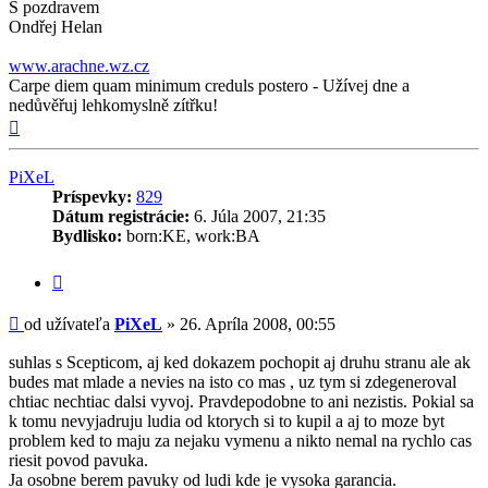
S pozdravem
Ondřej Helan
www.arachne.wz.cz
Carpe diem quam minimum creduls postero - Užívej dne a
nedůvěřuj lehkomyslně zítřku!
Hore
PiXeL
Príspevky:
829
Dátum registrácie:
6. Júla 2007, 21:35
Bydlisko:
born:KE, work:BA
Citovať
príspevok
Príspevok
od užívateľa
PiXeL
»
26. Apríla 2008, 00:55
suhlas s Scepticom, aj ked dokazem pochopit aj druhu stranu ale ak
budes mat mlade a nevies na isto co mas , uz tym si zdegeneroval
chtiac nechtiac dalsi vyvoj. Pravdepodobne to ani nezistis. Pokial sa
k tomu nevyjadruju ludia od ktorych si to kupil a aj to moze byt
problem ked to maju za nejaku vymenu a nikto nemal na rychlo cas
riesit povod pavuka.
Ja osobne berem pavuky od ludi kde je vysoka garancia.