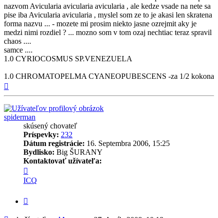
nazvom Avicularia avicularia avicularia , ale kedze vsade na nete sa
pise iba Avicularia avicularia , myslel som ze to je akasi len skratena
forma nazvu ... - mozete mi prosim niekto jasne ozrejmit aky je
medzi nimi rozdiel ? ... mozno som v tom ozaj nechtiac teraz spravil
chaos ....
samce ....
1.0 CYRIOCOSMUS SP.VENEZUELA
1.0 CHROMATOPELMA CYANEOPUBESCENS -za 1/2 kokona
Hore
spiderman
skúsený chovateľ
Príspevky:
232
Dátum registrácie:
16. Septembra 2006, 15:25
Bydlisko:
Big ŠURANY
Kontaktovať užívateľa:
Kontaktné
informácie
ICQ
užívateľa
-
Citovať
spiderman
príspevok
Príspevok