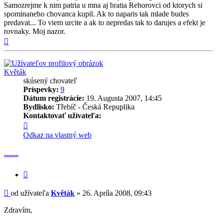
Samozrejme k nim patria u mna aj bratia Rehorovci od ktorych si
spominaneho chovanca kupil. Ak to naparis tak mlade budes
predavat... To viem urcite a ak to nepredas tak to darujes a efekt je
rovnaky. Moj nazor.
Hore
Květák
skúsený chovateľ
Príspevky:
9
Dátum registrácie:
19. Augusta 2007, 14:45
Bydlisko:
Třebíč - Česká Repuplika
Kontaktovať užívateľa:
Kontaktné
informácie
Odkaz na vlastný web
užívateľa
-
..........
Květák
Citovať
príspevok
Príspevok
od užívateľa
Květák
»
26. Apríla 2008, 09:43
Zdravím,