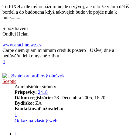
To PIXeL: dle mýho názoru nejde o vývoj, ale o to že v tom děláš
bordel a do budoucna když takovejch bude víc pojde nula k
nule........
S pozdravem
Ondřej Helan
www.arachne.wz.cz
Carpe diem quam minimum creduls postero - Užívej dne a
nedůvěřuj lehkomyslně zítřku!
Hore
Sceptic
Administrátor stránky
Príspevky:
2418
Dátum registrácie:
28. Decembra 2005, 16:20
Bydlisko:
ZA
Kontaktovať užívateľa:
Kontaktné
informácie
Odkaz na vlastný web
užívateľa
-
Citovať
Sceptic