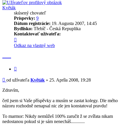
Květák
skúsený chovateľ
Príspevky:
9
Dátum registrácie:
19. Augusta 2007, 14:45
Bydlisko:
Třebíč - Česká Repuplika
Kontaktovať užívateľa:
Kontaktné
informácie
Odkaz na vlastný web
užívateľa
-
..........
Květák
Citovať
príspevok
Príspevok
od užívateľa
Květák
»
25. Apríla 2008, 19:28
Zdravím,
četl jsem si Vaše příspěvky a musím se zastat kolegy. Dle mého
názoru rozhodně nenapsal nic zle jen konstatoval pravdu!
To marmor: Nikdy nemůžeš 100% zaručit ž se zvířata nikam
nedostanou pokud si je sám nenecháš............