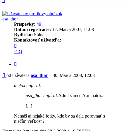
asa_thor
Príspevky:
49
Dátum registrácie:
12. Marca 2007, 11:08
Bydlisko:
Snina
Kontaktovať užívateľa:
Kontaktné
informácie
ICQ
užívateľa
-
Citovať
asa_thor
príspevok
Príspevok
od užívateľa
asa_thor
»
30. Marca 2008, 12:08
thefox napísal:
asa_thor napísal:
Adult samec A.minatrix:
[...]
Nemáš aj nejaké fotky, kde by sa dala porovnať s
niečím veľkosť?