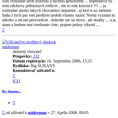
som vyhradne proti krizeniu a niceniu genofondu ... nepredaval by
som odchovy pribuznych rodicov , nie to este krizence !!! ... ja
rozhodne medzi takych chovatelov nepatrim , aj ked si uz niektori
ludia z tych par viet predtym urobili vlastny nazor. Nema vyznam tu
nikoho o nicom presviedcat , dolezite nie su slova , ale skutky ... a ja
mam a budem mat svedomie ciste. prajem pekny vikend ...
Hore
spiderman
skúsený chovateľ
Príspevky:
232
Dátum registrácie:
16. Septembra 2006, 15:25
Bydlisko:
Big ŠURANY
Kontaktovať užívateľa:
Kontaktné
informácie
ICQ
užívateľa
-
Re: hmmm...
spiderman
Citovať
príspevok
Príspevok
od užívateľa
spiderman
»
27. Apríla 2008, 00:05