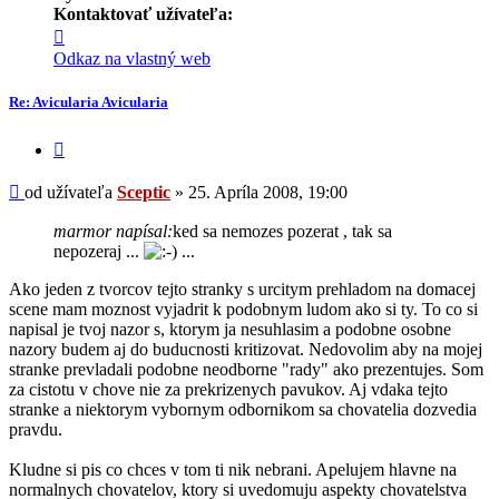
Kontaktovať užívateľa:
Kontaktné
informácie
Odkaz na vlastný web
užívateľa
-
Re: Avicularia Avicularia
Sceptic
Citovať
príspevok
Príspevok
od užívateľa
Sceptic
»
25. Apríla 2008, 19:00
marmor napísal:
ked sa nemozes pozerat , tak sa
nepozeraj ...
...
Ako jeden z tvorcov tejto stranky s urcitym prehladom na domacej
scene mam moznost vyjadrit k podobnym ludom ako si ty. To co si
napisal je tvoj nazor s, ktorym ja nesuhlasim a podobne osobne
nazory budem aj do buducnosti kritizovat. Nedovolim aby na mojej
stranke prevladali podobne neodborne "rady" ako prezentujes. Som
za cistotu v chove nie za prekrizenych pavukov. Aj vdaka tejto
stranke a niektorym vybornym odbornikom sa chovatelia dozvedia
pravdu.
Kludne si pis co chces v tom ti nik nebrani. Apelujem hlavne na
normalnych chovatelov, ktory si uvedomuju aspekty chovatelstva