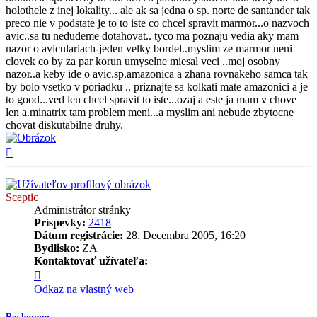
holothele z inej lokality... ale ak sa jedna o sp. norte de santander tak
preco nie v podstate je to to iste co chcel spravit marmor...o nazvoch
avic..sa tu nedudeme dotahovat.. tyco ma poznaju vedia aky mam
nazor o aviculariach-jeden velky bordel..myslim ze marmor neni
clovek co by za par korun umyselne miesal veci ..moj osobny
nazor..a keby ide o avic.sp.amazonica a zhana rovnakeho samca tak
by bolo vsetko v poriadku .. priznajte sa kolkati mate amazonici a je
to good...ved len chcel spravit to iste...ozaj a este ja mam v chove
len a.minatrix tam problem meni...a myslim ani nebude zbytocne
chovat diskutabilne druhy.
Hore
Sceptic
Administrátor stránky
Príspevky:
2418
Dátum registrácie:
28. Decembra 2005, 16:20
Bydlisko:
ZA
Kontaktovať užívateľa:
Kontaktné
informácie
Odkaz na vlastný web
užívateľa
-
Re: hmmm...