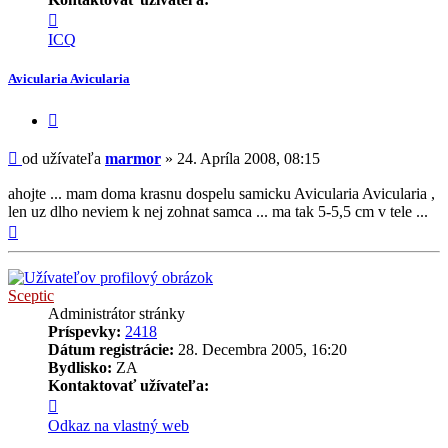
Kontaktné
informácie
ICQ
užívateľa
-
Avicularia Avicularia
marmor
Citovať
príspevok
Príspevok
od užívateľa
marmor
»
24. Apríla 2008, 08:15
ahojte ... mam doma krasnu dospelu samicku Avicularia Avicularia ,
len uz dlho neviem k nej zohnat samca ... ma tak 5-5,5 cm v tele ...
Hore
Sceptic
Administrátor stránky
Príspevky:
2418
Dátum registrácie:
28. Decembra 2005, 16:20
Bydlisko:
ZA
Kontaktovať užívateľa:
Kontaktné
informácie
Odkaz na vlastný web
užívateľa