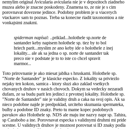
nemylim original Avicularia avicularia nie je v depozitoch ziadneho
muzea alebo je znacne poskodeny. Znamena to, ze nie je s cim
porovnavat dovezene jedince. Podobny problem je u viacerych
vtackarov sam to poznas. Treba sa konecne riadit taxonomiou a nie
vonkajsimi znakmi.
spiderman napísal:
..priklad...holothele sp.norte de
santander keby napisem holothele sp. tiez by to bol
hriech parit...myslim ze ano keby ide o holothele z inej
lokality... ale ak sa jedna o sp. norte de santander tak
preco nie v podstate je to to iste co chcel spravit
marmor...
Toto prirovnanie je ako miesat jablka s hruskami. Holothele sp.
"Norte de Santander" je klasicke especko. Z lokality sa priviezlo
nejaky ten kokon, samica - ktory sluzi ako zaklad vsetkych
chovanych druhov v nasich chovoch. Dokym sa vedecky nezaradi
dufam, ze sa budu parit len jedinci z prvotnej lokality. Holothele sp.
"Norte de Santander" nie je validny druh a caka na svoj opis. Ak sa
nieco podobne najde je predpoklad, urciteho skumania spermateka,
bulby a podobne ID znaky. Preto tu mame kopec podobnych
pavukov ako Holothele sp. NDS ale maju ine nazvy napr sp. Tahira,
sp Carabobo a ine. Porovnavat especka s validnymi druhmi mi pride
scestne. U validnych druhov je moznost porovnat si ID znaky podla