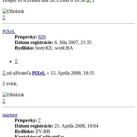
Dospel vo 8.zvleku dna 28.3.2008 o 10:58
Hore
PiXeL
Príspevky:
829
Dátum registrácie:
6. Júla 2007, 21:35
Bydlisko:
born:KE, work:BA
Citovať
príspevok
Príspevok
od užívateľa
PiXeL
»
15. Apríla 2008, 18:35
2 zvlek.
Hore
marmor
Príspevky:
7
Dátum registrácie:
21. Apríla 2008, 19:04
Bydlisko:
ZV-BB
Kontaktovať užívateľa: