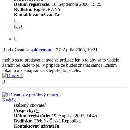
Dátum registrácie:
16. Septembra 2006, 15:25
Bydlisko:
Big ŠURANY
Kontaktovať užívateľa:
Kontaktné
informácie
ICQ
užívateľa
-
Citovať
spiderman
príspevok
Príspevok
od užívateľa
spiderman
»
27. Apríla 2008, 10:21
mohlo sa to predavat aj avic.sp.prd..ide len o to aby sa to vedelo
zaradit od kade to je...v pripade ze budes zhanat samca...zistim
lokalitu a zhanaj samca s tej istej to je cele..
Hore
Květák
skúsený chovateľ
Príspevky:
9
Dátum registrácie:
19. Augusta 2007, 14:45
Bydlisko:
Třebíč - Česká Repuplika
Kontaktovať užívateľa: