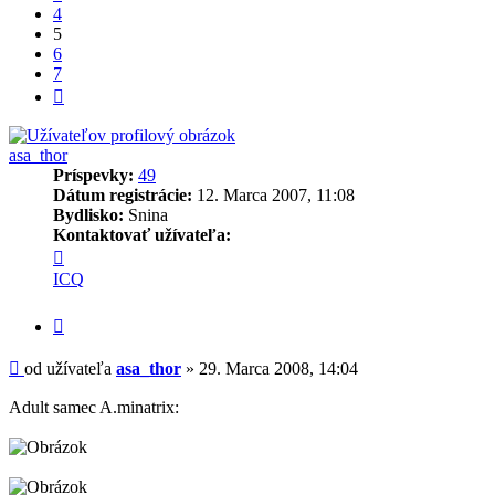
4
5
6
7
Ďalšia
asa_thor
Príspevky:
49
Dátum registrácie:
12. Marca 2007, 11:08
Bydlisko:
Snina
Kontaktovať užívateľa:
Kontaktné
informácie
ICQ
užívateľa
-
Citovať
asa_thor
príspevok
Príspevok
od užívateľa
asa_thor
»
29. Marca 2008, 14:04
Adult samec A.minatrix: