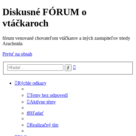
Diskusné FÓRUM o
vtáčkaroch
fórum venované chovateľom vtáčkarov a iných zastupiteľov triedy
Arachnida
Prejsť na obsah
Rozšírené
Hľadať
vyhľadávanie
Rýchle odkazy
Temy bez odpovedí
Aktívne témy
Hľadať
Realizačný tím