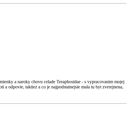
dmienky a naroky chovu celade Teraphosidae - s vypracovanim mojej
i a odpovie, taktiez a co je najpodstatnejsie mala tu byt zverejnena,