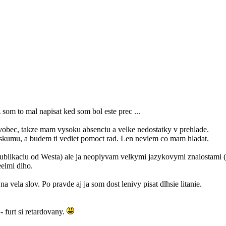
uz som to mal napisat ked som bol este prec ...
vobec, takze mam vysoku absenciu a velke nedostatky v prehlade.
yskumu, a budem ti vediet pomoct rad. Len neviem co mam hladat.
u publikaciu od Westa) ale ja neoplyvam velkymi jazykovymi znalostami 
eelmi dlho.
a vela slov. Po pravde aj ja som dost lenivy pisat dlhsie litanie.
- furt si retardovany.