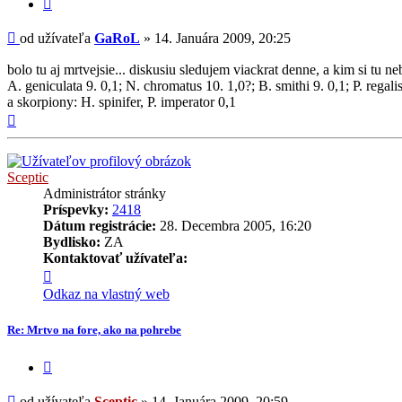
Citovať
GaRoL
príspevok
Príspevok
od užívateľa
GaRoL
»
14. Januára 2009, 20:25
bolo tu aj mrtvejsie... diskusiu sledujem viackrat denne, a kim si tu neb
A. geniculata 9. 0,1; N. chromatus 10. 1,0?; B. smithi 9. 0,1; P. regalis 
a skorpiony: H. spinifer, P. imperator 0,1
Hore
Sceptic
Administrátor stránky
Príspevky:
2418
Dátum registrácie:
28. Decembra 2005, 16:20
Bydlisko:
ZA
Kontaktovať užívateľa:
Kontaktné
informácie
Odkaz na vlastný web
užívateľa
-
Re: Mrtvo na fore, ako na pohrebe
Sceptic
Citovať
príspevok
Príspevok
od užívateľa
Sceptic
»
14. Januára 2009, 20:59