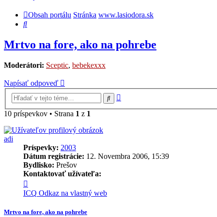
Obsah portálu
Stránka
www.lasiodora.sk
Hľadať
Mrtvo na fore, ako na pohrebe
Moderátori:
Sceptic
,
bebekexxx
Napísať odpoveď
Rozšírené
Hľadať
vyhľadávanie
10 príspevkov • Strana
1
z
1
adi
Príspevky:
2003
Dátum registrácie:
12. Novembra 2006, 15:39
Bydlisko:
Prešov
Kontaktovať užívateľa:
Kontaktné
informácie
ICQ
Odkaz na vlastný web
užívateľa
-
Mrtvo na fore, ako na pohrebe
adi