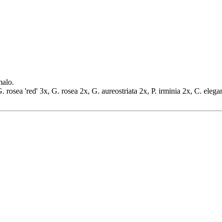
malo.
. rosea 'red' 3x, G. rosea 2x, G. aureostriata 2x, P. irminia 2x, C. elega