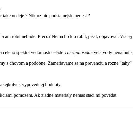
?
c take nedeje ? Nik uz nic podstatnejsie neriesi ?
bi a ani robit nebude. Preco? Nema ho kto robit, pisat, objavovat. Via
nia celeho spektra vedomosti celade
Theraphosidae
vela vody nenamutis
emy s chovom a podobne. Zameriavame sa na prevenciu a rozne "tahy" 
u akejkolvek vypovednej hodnoty.
orekciami pomozem. Ak ziadne materialy nemas staci mi povedat.