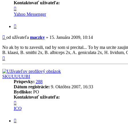
Kontaktovať užívateľa:
Kontaktné
informácie
Yahoo Messenger
užívateľa
-
Citovať
maczky
príspevok
Príspevok
od užívateľa
maczky
»
15. Januára 2009, 10:14
No ak by to tu zavesili, rad by som si precital... To by ma urcite zauji
B. klaasi, B. smithi 2x, B. albiceps 2x, A. geniculata 2x, H. lividum, G
Hore
SKUUUUUBI
Príspevky:
288
Dátum registrácie:
9. Októbra 2007, 16:33
Bydlisko:
PO
Kontaktovať užívateľa:
Kontaktné
informácie
ICQ
užívateľa
-
Citovať
SKUUUUUBI
príspevok