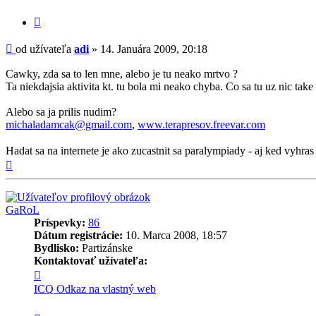
Citovať
príspevok
Príspevok
od užívateľa
adi
»
14. Januára 2009, 20:18
Cawky, zda sa to len mne, alebo je tu neako mrtvo ?
Ta niekdajsia aktivita kt. tu bola mi neako chyba. Co sa tu uz nic take
Alebo sa ja prilis nudim?
michaladamcak@gmail.com
,
www.terapresov.freevar.com
Hadat sa na internete je ako zucastnit sa paralympiady - aj ked vyhras 
Hore
GaRoL
Príspevky:
86
Dátum registrácie:
10. Marca 2008, 18:57
Bydlisko:
Partizánske
Kontaktovať užívateľa:
Kontaktné
informácie
ICQ
Odkaz na vlastný web
užívateľa
-