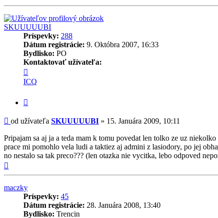
SKUUUUUBI
Príspevky:
288
Dátum registrácie:
9. Októbra 2007, 16:33
Bydlisko:
PO
Kontaktovať užívateľa:
Kontaktné
informácie
ICQ
užívateľa
-
Citovať
SKUUUUUBI
príspevok
Príspevok
od užívateľa
SKUUUUUBI
»
15. Januára 2009, 10:11
Pripajam sa aj ja a teda mam k tomu povedat len tolko ze uz nieko
prace mi pomohlo vela ludi a taktiez aj admini z lasiodory, po jej obh
no nestalo sa tak preco??? (len otazka nie vycitka, lebo odpoved nep
Hore
maczky
Príspevky:
45
Dátum registrácie:
28. Januára 2008, 13:40
Bydlisko:
Trencin