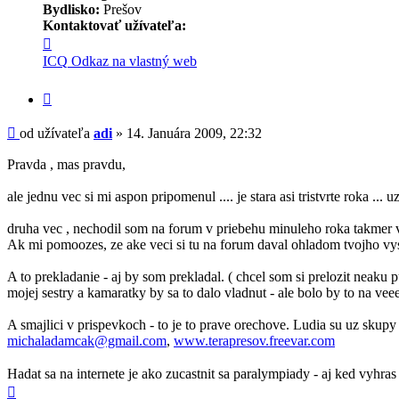
Bydlisko:
Prešov
Kontaktovať užívateľa:
Kontaktné
informácie
ICQ
Odkaz na vlastný web
užívateľa
-
Citovať
adi
príspevok
Príspevok
od užívateľa
adi
»
14. Januára 2009, 22:32
Pravda , mas pravdu,
ale jednu vec si mi aspon pripomenul .... je stara asi tristvrte roka ... 
druha vec , nechodil som na forum v priebehu minuleho roka takmer 
Ak mi pomoozes, ze ake veci si tu na forum daval ohladom tvojho v
A to prekladanie - aj by som prekladal. ( chcel som si prelozit neak
mojej sestry a kamaratky by sa to dalo vladnut - ale bolo by to na vee
A smajlici v prispevkoch - to je to prave orechove. Ludia su uz skupy n
michaladamcak@gmail.com
,
www.terapresov.freevar.com
Hadat sa na internete je ako zucastnit sa paralympiady - aj ked vyhras 
Hore