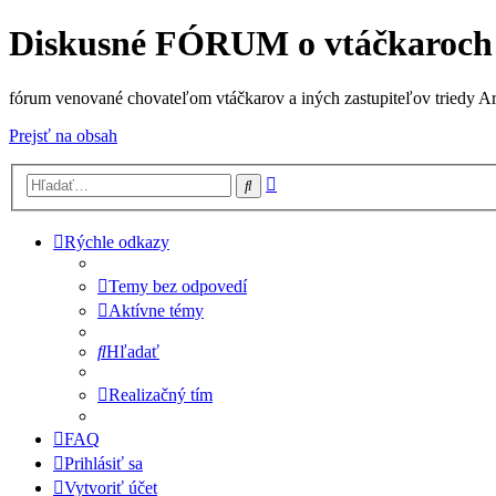
Diskusné FÓRUM o vtáčkaroch
fórum venované chovateľom vtáčkarov a iných zastupiteľov triedy A
Prejsť na obsah
Rozšírené
Hľadať
vyhľadávanie
Rýchle odkazy
Temy bez odpovedí
Aktívne témy
Hľadať
Realizačný tím
FAQ
Prihlásiť sa
Vytvoriť účet