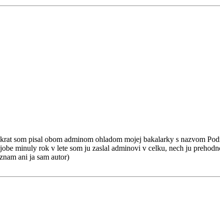
lko krat som pisal obom adminom ohladom mojej bakalarky s nazvom Po
ajobe minuly rok v lete som ju zaslal adminovi v celku, nech ju prehodnot
oznam ani ja sam autor)