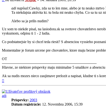
adi napísal:
Cawky, zda sa to len mne, alebo je tu neako mrtvo 
Ta niekdajsia aktivita kt. tu bola mi neako chyba. Co sa tu uz ni
Alebo sa ja prilis nudim?
Uz som to niekde pisal, na lasiodora.sk sa svetove chovatelstvo nero
vyskumom, odpisu ti 1 - 2 ludia.
Co podstatnejsie by si chcel teda riesit? S absenciou vyssieho pozna
Momentalne je forum urcene pre chovatelov, ktore maju bezne probl
OT
--------------------------------------------------------------------------------
Hlavne, ze niektore prispevky maju minimalne 5 smalikov a absenci
Ak sa nudis mozes nieco zaujimave prelozit a napisat, kludne ti s k
Hore
adi
Príspevky:
2003
Dátum registrácie:
12. Novembra 2006, 15:39