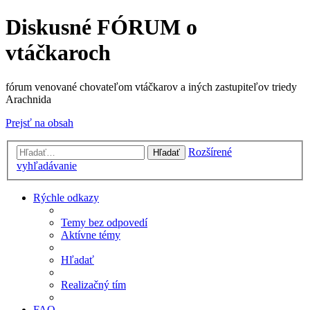
Diskusné FÓRUM o
vtáčkaroch
fórum venované chovateľom vtáčkarov a iných zastupiteľov triedy
Arachnida
Prejsť na obsah
Rozšírené
Hľadať
vyhľadávanie
Rýchle odkazy
Temy bez odpovedí
Aktívne témy
Hľadať
Realizačný tím
FAQ