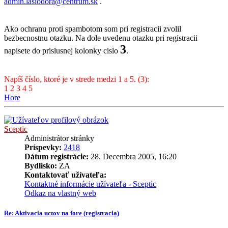
admin.lasiodora@centrum.sk
.
Ako ochranu proti spambotom som pri registracii zvolil
bezbecnostnu otazku. Na dole uvedenu otazku pri registracii
3
napisete do prislusnej kolonky cislo
.
Napíš číslo, ktoré je v strede medzi 1 a 5. (3):
1 2 3 4 5
Hore
Sceptic
Administrátor stránky
Príspevky:
2418
Dátum registrácie:
28. Decembra 2005, 16:20
Bydlisko:
ZA
Kontaktovať užívateľa:
Kontaktné informácie užívateľa - Sceptic
Odkaz na vlastný web
Re: Aktivacia uctov na fore (registracia)