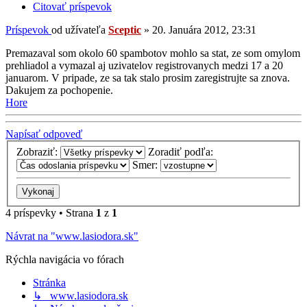
Citovať príspevok
Príspevok
od užívateľa
Sceptic
»
20. Januára 2012, 23:31
Premazaval som okolo 60 spambotov mohlo sa stat, ze som omylom
prehliadol a vymazal aj uzivatelov registrovanych medzi 17 a 20
januarom. V pripade, ze sa tak stalo prosim zaregistrujte sa znova.
Dakujem za pochopenie.
Hore
Napísať odpoveď
Zobraziť:
Zoradiť podľa:
Smer:
4 príspevky • Strana
1
z
1
Návrat na "www.lasiodora.sk"
Rýchla navigácia vo fórach
Stránka
↳ www.lasiodora.sk