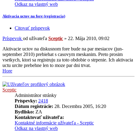
Odkaz na vlastný web
Aktivacia uctov na fore (registracia)
Citovať príspevok
Príspevok
od užívateľa
Sceptic
»
22. Mája 2010, 09:02
Aktivacie uctov na diskusnom fore bude na par mesiacov (jun-
september 2010) prebiehat s casovym meskanim. Preto prosim
vsetkych, ktori sa registruju za toto obdobie o strpenie. Ich aktivacia
uctu urcite prebehne len to moze par dni trvat.
Hore
Sceptic
Administrátor stránky
Príspevky:
2418
Dátum registrácie:
28. Decembra 2005, 16:20
Bydlisko:
ZA
Kontaktovať užívateľa:
Kontaktné informácie užívateľa - Sceptic
Odkaz na vlastný web