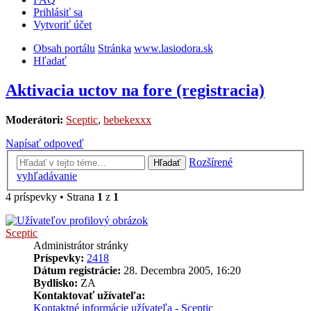
Prihlásiť sa
Vytvoriť účet
Obsah portálu
Stránka
www.lasiodora.sk
Hľadať
Aktivacia uctov na fore (registracia)
Moderátori:
Sceptic
,
bebekexxx
Napísať odpoveď
Rozšírené
Hľadať
vyhľadávanie
4 príspevky • Strana
1
z
1
Sceptic
Administrátor stránky
Príspevky:
2418
Dátum registrácie:
28. Decembra 2005, 16:20
Bydlisko:
ZA
Kontaktovať užívateľa:
Kontaktné informácie užívateľa - Sceptic