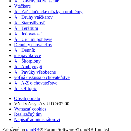
↳ Návrhy na zlepšenie
Vtáčkare
↳ Začiatočnícke otázky a problémy
↳ Druhy vtáčkarov
↳ Starostlivosť
↳ Terárium
↳ Jedovatosť
↳ Urči mi pohlavie
Denníky chovateľov
↳ Denník
iné pavúkovce
↳ Škorpióny
↳ Amblypygi
↳ Pavúky všeobecne
voľná diskusia o chovateľstve
↳ A-Z o chovateľstve
↳ Offtopic
Obsah portálu
Všetky časy sú v
UTC+02:00
Vymazať cookies
Realizačný tím
Napísať administrátorovi
Založené na
phpBB
® Forum Software © phpBB Limited