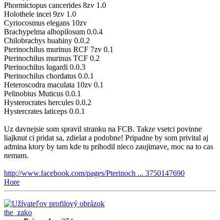
Phormictopus cancerides 8zv 1.0
Holothele incei 9zv 1.0
Cyriocosmus elegans 10zv
Brachypelma albopilosum 0.0.4
Chilobrachys huahiny 0.0.2
Pterinochilus murinus RCF 7zv 0.1
Pterinochilus murinus TCF 0.2
Pterinochilus lugardi 0.0.3
Pterinochilus chordatus 0.0.1
Heteroscodra maculata 10zv 0.1
Pelinobius Muticus 0.0.1
Hysterocrates hercules 0.0.2
Hystercrates laticeps 0.0.1
Uz davnejsie som spravil stranku na FCB. Takze vsetci povinne
liajknut ci pridat sa, zdielat a podobne! Pripadne by som privital aj
admina ktory by tam kde tu prihodil nieco zaujimave, moc na to cas
nemam.
http://www.facebook.com/pages/Pterinoch ... 3750147690
Hore
the_zako