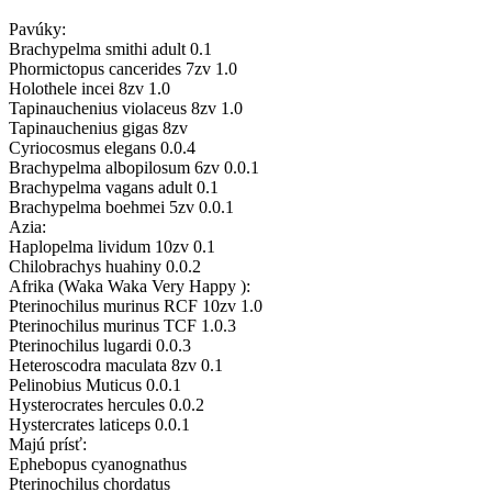
Pavúky:
Brachypelma smithi adult 0.1
Phormictopus cancerides 7zv 1.0
Holothele incei 8zv 1.0
Tapinauchenius violaceus 8zv 1.0
Tapinauchenius gigas 8zv
Cyriocosmus elegans 0.0.4
Brachypelma albopilosum 6zv 0.0.1
Brachypelma vagans adult 0.1
Brachypelma boehmei 5zv 0.0.1
Azia:
Haplopelma lividum 10zv 0.1
Chilobrachys huahiny 0.0.2
Afrika (Waka Waka Very Happy ):
Pterinochilus murinus RCF 10zv 1.0
Pterinochilus murinus TCF 1.0.3
Pterinochilus lugardi 0.0.3
Heteroscodra maculata 8zv 0.1
Pelinobius Muticus 0.0.1
Hysterocrates hercules 0.0.2
Hystercrates laticeps 0.0.1
Majú prísť:
Ephebopus cyanognathus
Pterinochilus chordatus