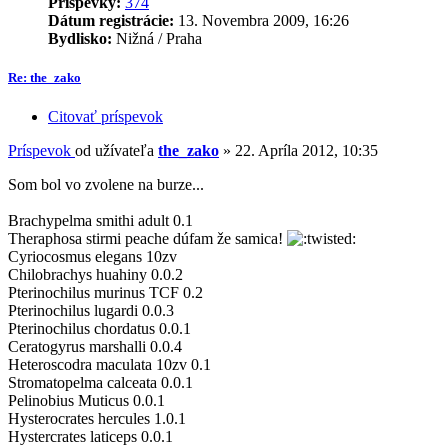
Príspevky:
374
Dátum registrácie:
13. Novembra 2009, 16:26
Bydlisko:
Nižná / Praha
Re: the_zako
Citovať príspevok
Príspevok
od užívateľa
the_zako
»
22. Apríla 2012, 10:35
Som bol vo zvolene na burze...
Brachypelma smithi adult 0.1
Theraphosa stirmi peache dúfam že samica!
Cyriocosmus elegans 10zv
Chilobrachys huahiny 0.0.2
Pterinochilus murinus TCF 0.2
Pterinochilus lugardi 0.0.3
Pterinochilus chordatus 0.0.1
Ceratogyrus marshalli 0.0.4
Heteroscodra maculata 10zv 0.1
Stromatopelma calceata 0.0.1
Pelinobius Muticus 0.0.1
Hysterocrates hercules 1.0.1
Hystercrates laticeps 0.0.1