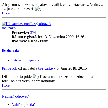
Ahoj som rad, ze si sa opatovne vratil k chovu vtackarov. Verim, ze
svoju zbierku rozsiris
.
Hore
the_zako
Príspevky:
374
Dátum registrácie:
13. Novembra 2009, 16:26
Bydlisko:
Nižná / Praha
Re: the_zako
Citovať príspevok
Príspevok
od užívateľa
the_zako
»
5. Júna 2018, 20:15
Diki, urcite to pride
Trocha ma mrzi ze to tu zdochlo na
fore...bola tu velmi dobra komunita.
Hore
Napísať odpoveď
Náhľad pre tlač