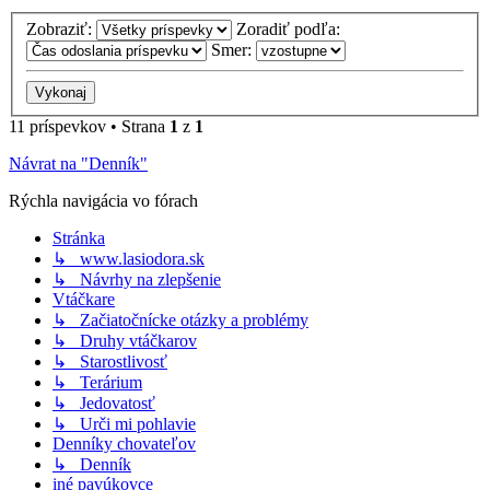
Zobraziť:
Zoradiť podľa:
Smer:
11 príspevkov • Strana
1
z
1
Návrat na "Denník"
Rýchla navigácia vo fórach
Stránka
↳ www.lasiodora.sk
↳ Návrhy na zlepšenie
Vtáčkare
↳ Začiatočnícke otázky a problémy
↳ Druhy vtáčkarov
↳ Starostlivosť
↳ Terárium
↳ Jedovatosť
↳ Urči mi pohlavie
Denníky chovateľov
↳ Denník
iné pavúkovce