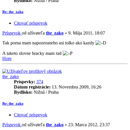
Bydlisko:
Nižná / Praha
Re: the_zako
Citovať príspevok
Príspevok
od užívateľa
the_zako
»
9. Mája 2011, 18:07
Tak porna mam napozeraneho asi tolko ako kazdy
A taketo slovne hracky mam rad
Hore
the_zako
Príspevky:
374
Dátum registrácie:
13. Novembra 2009, 16:26
Bydlisko:
Nižná / Praha
Re: the_zako
Citovať príspevok
Príspevok
od užívateľa
the_zako
»
23. Marca 2012, 23:37