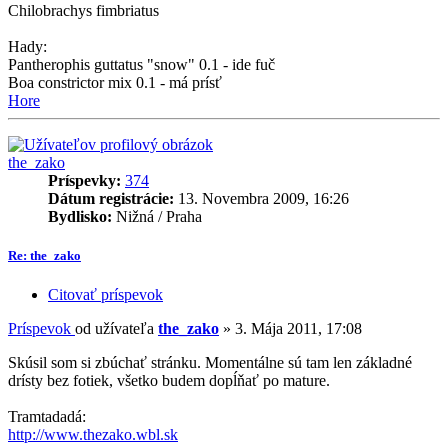
Chilobrachys fimbriatus
Hady:
Pantherophis guttatus "snow" 0.1 - ide fuč
Boa constrictor mix 0.1 - má prísť
Hore
the_zako
Príspevky:
374
Dátum registrácie:
13. Novembra 2009, 16:26
Bydlisko:
Nižná / Praha
Re: the_zako
Citovať príspevok
Príspevok
od užívateľa
the_zako
»
3. Mája 2011, 17:08
Skúsil som si zbúchať stránku. Momentálne sú tam len základné
drísty bez fotiek, všetko budem dopĺňať po mature.
Tramtadadá:
http://www.thezako.wbl.sk