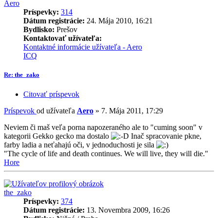
Aero
Príspevky:
314
Dátum registrácie:
24. Mája 2010, 16:21
Bydlisko:
Prešov
Kontaktovať užívateľa:
Kontaktné informácie užívateľa - Aero
ICQ
Re: the_zako
Citovať príspevok
Príspevok
od užívateľa
Aero
»
7. Mája 2011, 17:29
Neviem či maš veľa porna napozeraného ale to "cuming soon" v
kategorii Gekko gecko ma dostalo
Inač spracovanie pkne,
farby ladia a neťahajú oči, v jednoduchosti je sila
"The cycle of life and death continues. We will live, they will die."
Hore
the_zako
Príspevky:
374
Dátum registrácie:
13. Novembra 2009, 16:26