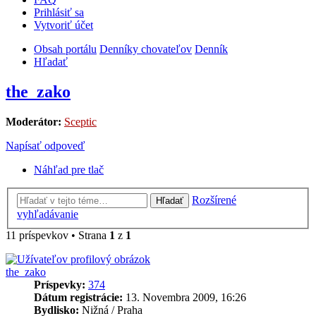
Prihlásiť sa
Vytvoriť účet
Obsah portálu
Denníky chovateľov
Denník
Hľadať
the_zako
Moderátor:
Sceptic
Napísať odpoveď
Náhľad pre tlač
Rozšírené
Hľadať
vyhľadávanie
11 príspevkov • Strana
1
z
1
the_zako
Príspevky:
374
Dátum registrácie:
13. Novembra 2009, 16:26
Bydlisko:
Nižná / Praha