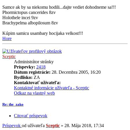
Samce ak by sa niekomu hodili...dajte vediet dohodneme sa!!!
Phormictopus cancerides 8zv
Holothele incei 9zv
Brachypelma albopilosum 8zv
Kúpim samicu usambary hocijaka velkost!!!
Hore
Sceptic
Administrátor stránky
Príspevky:
2418
Dátum registrácie:
28. Decembra 2005, 16:20
Bydlisko:
ZA
Kontaktovať užívateľa:
Kontaktné informácie užívateľa - Sceptic
Odkaz na vlastný web
Re: the_zako
Citovať príspevok
Príspevok
od užívateľa
Sceptic
»
28. Mája 2018, 17:34