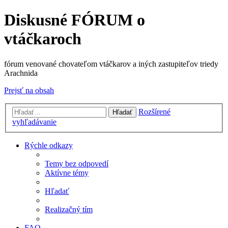
Diskusné FÓRUM o
vtáčkaroch
fórum venované chovateľom vtáčkarov a iných zastupiteľov triedy
Arachnida
Prejsť na obsah
Rozšírené
Hľadať
vyhľadávanie
Rýchle odkazy
Temy bez odpovedí
Aktívne témy
Hľadať
Realizačný tím
FAQ