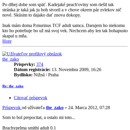
Po dlhej dobe som späť. Kadejaké peach'oviny som riešil tak
stránka je taká jak ju boh stvoril a v chove okrem pár zvlekov nič
nové. Skúsim to dajako dať znova dokopy.
Inak mám doma P.murinus TCF adult samca. Darujem ho niekomu
kto ho potrebuje bo už má svoj vek. Nechcem aby len tak bohapusto
skapal u mňa.
Hore
the_zako
Príspevky:
374
Dátum registrácie:
13. Novembra 2009, 16:26
Bydlisko:
Nižná / Praha
Re: the_zako
Citovať príspevok
Príspevok
od užívateľa
the_zako
»
24. Marca 2012, 07:28
Som to bol prepocitat, a ostalo mi toto...
Brachypelma smithi adult 0.1