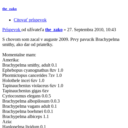
the_zako
Citovať príspevok
Príspevok
od užívateľa
the_zako
»
27. Septembra 2010, 10:43
S chovom som zacal v auguste 2009. Prvy pavucik Brachypelma
smithy, ako dar od priatelky.
Momentalne mam:
Amerika:
Brachypelma smithy, adult 0.1
Ephebopus cyanognathus 8zv 1.0
Phormictopus cancerides 7zv 1.0
Holothele incei 6zv 1.0
Tapinauchenius violaceus 6zv 1.0
Tapinauchenius gigas 6zv
Cyriocosmus elegans 0.0.5
Brachypelma albopilosum 0.0.3
Brachypelma vagans adult 0.1
Brachypelma boehmei 0.0.1
Brachypelma albiceps 1.1
Azia:
Haplopelma lividum 0.1