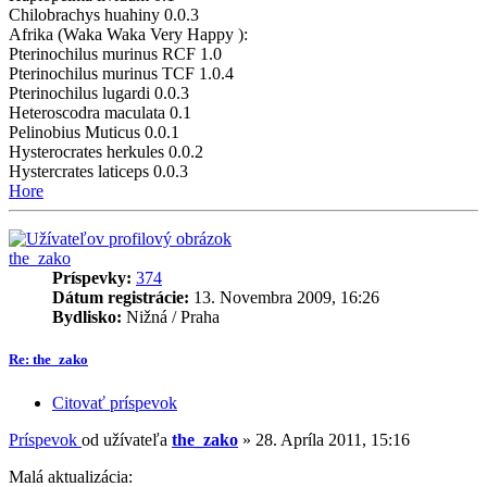
Chilobrachys huahiny 0.0.3
Afrika (Waka Waka Very Happy ):
Pterinochilus murinus RCF 1.0
Pterinochilus murinus TCF 1.0.4
Pterinochilus lugardi 0.0.3
Heteroscodra maculata 0.1
Pelinobius Muticus 0.0.1
Hysterocrates herkules 0.0.2
Hystercrates laticeps 0.0.3
Hore
the_zako
Príspevky:
374
Dátum registrácie:
13. Novembra 2009, 16:26
Bydlisko:
Nižná / Praha
Re: the_zako
Citovať príspevok
Príspevok
od užívateľa
the_zako
»
28. Apríla 2011, 15:16
Malá aktualizácia: