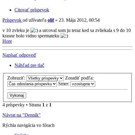
Citovať príspevok
Príspevok
od užívateľa
olif
»
23. Mája 2012, 00:54
v 10 zvleku je
a urcoval som ju teraz ked sa zvliekala s 9 do 10
krasne bolo vidno spermateku
Hore
Napísať odpoveď
Náhľad pre tlač
Zobraziť:
Zoradiť podľa:
Smer:
4 príspevky • Strana
1
z
1
Návrat na "Denník"
Rýchla navigácia vo fórach