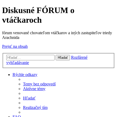
Diskusné FÓRUM o
vtáčkaroch
fórum venované chovateľom vtáčkarov a iných zastupiteľov triedy
Arachnida
Prejsť na obsah
Rozšírené
Hľadať
vyhľadávanie
Rýchle odkazy
Temy bez odpovedí
Aktívne témy
Hľadať
Realizačný tím
FAQ