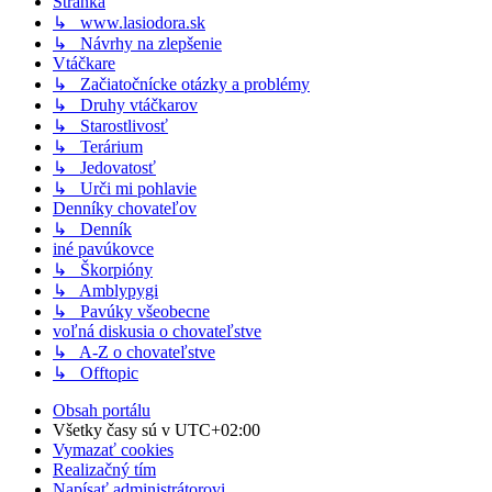
Stránka
↳ www.lasiodora.sk
↳ Návrhy na zlepšenie
Vtáčkare
↳ Začiatočnícke otázky a problémy
↳ Druhy vtáčkarov
↳ Starostlivosť
↳ Terárium
↳ Jedovatosť
↳ Urči mi pohlavie
Denníky chovateľov
↳ Denník
iné pavúkovce
↳ Škorpióny
↳ Amblypygi
↳ Pavúky všeobecne
voľná diskusia o chovateľstve
↳ A-Z o chovateľstve
↳ Offtopic
Obsah portálu
Všetky časy sú v
UTC+02:00
Vymazať cookies
Realizačný tím
Napísať administrátorovi