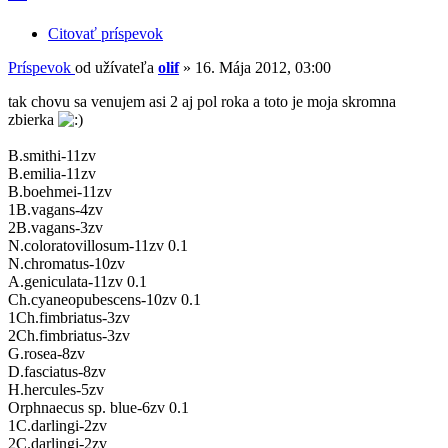
Citovať príspevok
Príspevok
od užívateľa
olif
»
16. Mája 2012, 03:00
tak chovu sa venujem asi 2 aj pol roka a toto je moja skromna
zbierka
B.smithi-11zv
B.emilia-11zv
B.boehmei-11zv
1B.vagans-4zv
2B.vagans-3zv
N.coloratovillosum-11zv 0.1
N.chromatus-10zv
A.geniculata-11zv 0.1
Ch.cyaneopubescens-10zv 0.1
1Ch.fimbriatus-3zv
2Ch.fimbriatus-3zv
G.rosea-8zv
D.fasciatus-8zv
H.hercules-5zv
Orphnaecus sp. blue-6zv 0.1
1C.darlingi-2zv
2C.darlingi-2zv