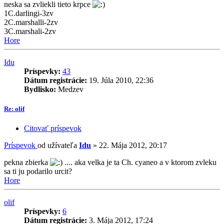
neska sa zvliekli tieto krpce
1C.darlingi-3zv
2C.marshalli-2zv
3C.marshali-2zv
Hore
Idu
Príspevky:
43
Dátum registrácie:
19. Júla 2010, 22:36
Bydlisko:
Medzev
Re: olif
Citovať príspevok
Príspevok
od užívateľa
Idu
»
22. Mája 2012, 20:17
pekna zbierka
.... aka velka je ta Ch. cyaneo a v ktorom zvleku
sa ti ju podarilo urcit?
Hore
olif
Príspevky:
6
Dátum registrácie:
3. Mája 2012, 17:24