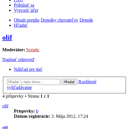
Prihlásiť sa
Vytvoriť účet
Obsah portálu
Denníky chovateľov
Denník
Hľadať
olif
Moderátor:
Sceptic
Napísať odpoveď
Náhľad pre tlač
Rozšírené
Hľadať
vyhľadávanie
4 príspevky • Strana
1
z
1
olif
Príspevky:
6
Dátum registrácie:
3. Mája 2012, 17:24
olif