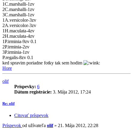
1C.marshalli-1zv
2C.marshalli-1zv
3C.marshalli-1zv
1A.versicolor-3zv
2A.versicolor-3zv
1H.maculata-4zv
2H.maculata-4zv
1P.irminia-9zv 0.1
2P.irminia-2zv
3P.irminia-1zv
P.regalis-8zv 0.1
ked spravim poriadne fotky tak sem hodim
Hore
olif
Príspevky:
6
Dátum registrácie:
3. Mája 2012, 17:24
Re: olif
Citovať príspevok
Príspevok
od užívateľa
olif
»
21. Mája 2012, 22:28