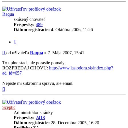
Raqua
skúsený chovateľ
Príspevky:
489
Dátum registrácie:
4. Októbra 2006, 11:26
Citovať
príspevok
Príspevok
od užívateľa
Raqua
»
7. Mája 2007, 15:41
To uplne staci, ale porastie pomaly.
ROZPREDAJ CHOVU:
http://www.lasiodora.sk/index.php?
ad_id=657
Nepiste mi sukromnu spravu, ale email.
Hore
Sceptic
Administrátor stránky
Príspevky:
2418
Dátum registrácie:
28. Decembra 2005, 16:20
Bydlisko:
ZA