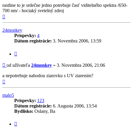
rastline to je srdečne jedno potrebuje časť viditelného spektra /650-
700 nm/ - hociaký svetelný zdroj
Hore
24monkey
Príspevky:
4
Dátum registrácie:
3. Novembra 2006, 13:59
Citovať
príspevok
Príspevok
od užívateľa
24monkey
»
3. Novembra 2006, 21:06
a nepotrebuje nahodou ziarovku s UV ziarenim?
Hore
malo5
Príspevky:
123
Dátum registrácie:
6. Augusta 2006, 13:54
Bydlisko:
Oslany, Ba
Citovať
príspevok