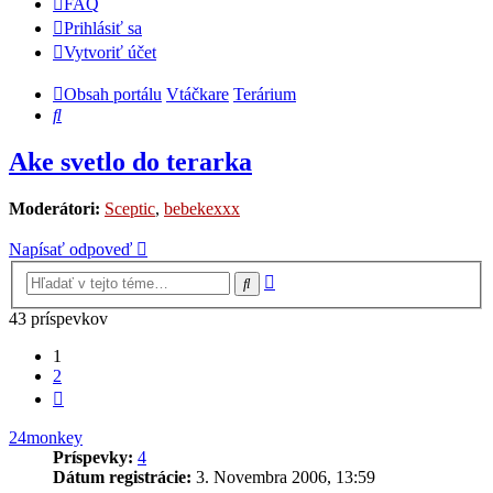
FAQ
Prihlásiť sa
Vytvoriť účet
Obsah portálu
Vtáčkare
Terárium
Hľadať
Ake svetlo do terarka
Moderátori:
Sceptic
,
bebekexxx
Napísať odpoveď
Rozšírené
Hľadať
vyhľadávanie
43 príspevkov
1
2
Ďalšia
24monkey
Príspevky:
4
Dátum registrácie:
3. Novembra 2006, 13:59