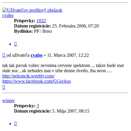
cvabo
Príspevky:
1022
Dátum registrácie:
25. Februára 2006, 07:20
Bydlisko:
PP / Brno
Citovať
príspevok
Príspevok
od užívateľa
cvabo
»
11. Marca 2007, 12:22
tak tak pavuk vobec nevnima cervene spektrum ... takze bude mat
stale noc , ak nebudes mat v izbe denne dvetlo, iba neon ....
http://gekoncik.weebly.com/
https://www.facebook.com/GGeckos
Hore
wisper
Príspevky:
3
Dátum registrácie:
5. Mája 2007, 08:15
Citovať
príspevok