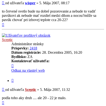
Príspevok
od užívateľa
wisper
»
5. Mája 2007, 08:17
to červené svetlo bude na dobré pozorovanie.a nebude to vadiť
pavúkovi ak nebude mať rozdiel medzi dňom a nocou?môže sa
pavúk chovať pri izbovej teplote cca 20-22?
Hore
Sceptic
Administrátor stránky
Príspevky:
2418
Dátum registrácie:
28. Decembra 2005, 16:20
Bydlisko:
ZA
Kontaktovať užívateľa:
Kontaktné
informácie
Odkaz na vlastný web
užívateľa
-
Citovať
Sceptic
príspevok
Príspevok
od užívateľa
Sceptic
»
5. Mája 2007, 11:32
podla toho aky druh .... ale 20 - 22 je malo.
Hore