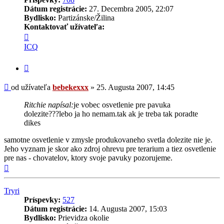
Dátum registrácie:
27. Decembra 2005, 22:07
Bydlisko:
Partizánske/Žilina
Kontaktovať užívateľa:
Kontaktné
informácie
ICQ
užívateľa
-
Citovať
bebekexxx
príspevok
Príspevok
od užívateľa
bebekexxx
»
25. Augusta 2007, 14:45
Ritchie napísal:
je vobec osvetlenie pre pavuka
dolezite???lebo ja ho nemam.tak ak je treba tak poradte
dikes
samotne osvetlenie v zmysle produkovaneho svetla dolezite nie je.
Jeho vyznam je skor ako zdroj ohrevu pre terarium a tiez osvetlenie
pre nas - chovatelov, ktory svoje pavuky pozorujeme.
Hore
Tryri
Príspevky:
527
Dátum registrácie:
14. Augusta 2007, 15:03
Bydlisko:
Prievidza okolie