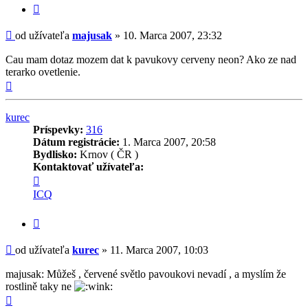
Citovať
príspevok
Príspevok
od užívateľa
majusak
»
10. Marca 2007, 23:32
Cau mam dotaz mozem dat k pavukovy cerveny neon? Ako ze nad
terarko ovetlenie.
Hore
kurec
Príspevky:
316
Dátum registrácie:
1. Marca 2007, 20:58
Bydlisko:
Krnov ( ČR )
Kontaktovať užívateľa:
Kontaktné
informácie
ICQ
užívateľa
-
Citovať
kurec
príspevok
Príspevok
od užívateľa
kurec
»
11. Marca 2007, 10:03
majusak: Můžeš , červené světlo pavoukovi nevadí , a myslím že
rostlině taky ne
Hore