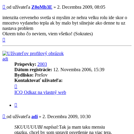
Príspevok
od užívateľa
Z0oMb3E
»
2. Decembra 2009, 08:05
intenzita cerveneho svetla si myslim ze nehra velku rolu ide skor o
mnoztvo vydaneho tepla ak by malo byt silnejsie ako denne tu uz
nastava problem
Okrem toho čo neviem, viem všetko! (Sokrates)
Hore
adi
Príspevky:
2003
Dátum registrácie:
12. Novembra 2006, 15:39
Bydlisko:
Prešov
Kontaktovať užívateľa:
Kontaktné
informácie
ICQ
Odkaz na vlastný web
užívateľa
-
Citovať
adi
príspevok
Príspevok
od užívateľa
adi
»
2. Decembra 2009, 10:30
SKUUUUUBI napísal:
Tak ja mam taku mensiu
otazku, chcel by som spravit osvetlenie na viac tera,