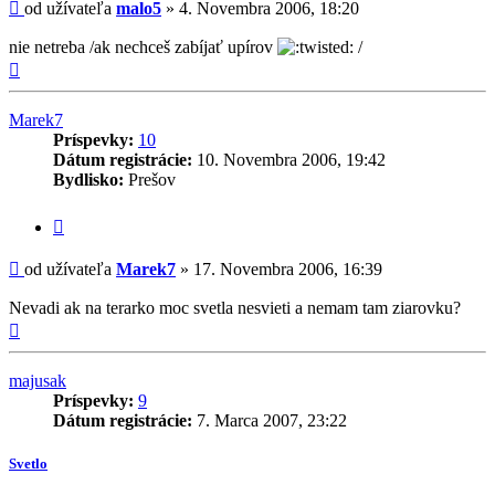
Príspevok
od užívateľa
malo5
»
4. Novembra 2006, 18:20
nie netreba /ak nechceš zabíjať upírov
/
Hore
Marek7
Príspevky:
10
Dátum registrácie:
10. Novembra 2006, 19:42
Bydlisko:
Prešov
Citovať
príspevok
Príspevok
od užívateľa
Marek7
»
17. Novembra 2006, 16:39
Nevadi ak na terarko moc svetla nesvieti a nemam tam ziarovku?
Hore
majusak
Príspevky:
9
Dátum registrácie:
7. Marca 2007, 23:22
Svetlo