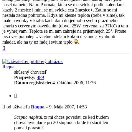
nasel na netu. Napr. P ornata, ktera se ma svlekat podle kalendare
kazdy 2 mesice i min, se mi svleka cca 3mesice+. Zatim se mi
nestala zadna pohroma. Kdyz mi klesne teplota (treba v zime), tak
male pavouky v krabickach dam do jednoho sveho prazdneho
teraria s cervenym osvetlenim (obyc, 25W, cervena, za 37Kč) a tam
je vyhrejvam. Teplota se mi tam zahreje na prijemnejch 25°. Proste
bezi vse pomaleji... vcetne udelani kokon u samic a vylihnuti
mladat, ale na ty uz radeji svitim teplo
.
Hore
Raqua
skúsený chovateľ
Príspevky:
489
Dátum registrácie:
4. Októbra 2006, 11:26
Citovať
príspevok
Príspevok
od užívateľa
Raqua
»
9. Mája 2007, 14:53
Sceptic napísal:
to mi chces povedat, ze ked budem
chovat avicularie pri 20 stupnoch bude to stacit len
pomali porastu?