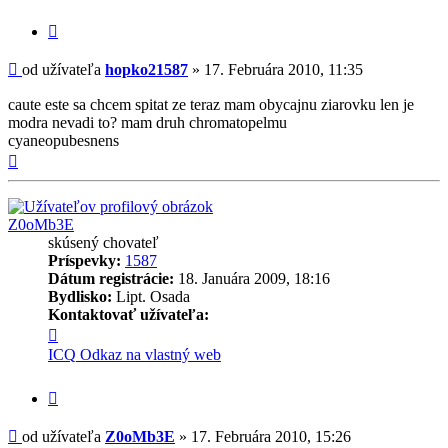
Citovať
príspevok
Príspevok
od užívateľa
hopko21587
»
17. Februára 2010, 11:35
caute este sa chcem spitat ze teraz mam obycajnu ziarovku len je
modra nevadi to? mam druh chromatopelmu
cyaneopubesnens
Hore
Z0oMb3E
skúsený chovateľ
Príspevky:
1587
Dátum registrácie:
18. Januára 2009, 18:16
Bydlisko:
Lipt. Osada
Kontaktovať užívateľa:
Kontaktné
informácie
ICQ
Odkaz na vlastný web
užívateľa
-
Citovať
Z0oMb3E
príspevok
Príspevok
od užívateľa
Z0oMb3E
»
17. Februára 2010, 15:26