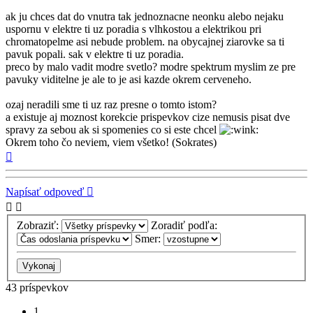
ak ju chces dat do vnutra tak jednoznacne neonku alebo nejaku
uspornu v elektre ti uz poradia s vlhkostou a elektrikou pri
chromatopelme asi nebude problem. na obycajnej ziarovke sa ti
pavuk popali. sak v elektre ti uz poradia.
preco by malo vadit modre svetlo? modre spektrum myslim ze pre
pavuky viditelne je ale to je asi kazde okrem cerveneho.
ozaj neradili sme ti uz raz presne o tomto istom?
a existuje aj moznost korekcie prispevkov cize nemusis pisat dve
spravy za sebou ak si spomenies co si este chcel
Okrem toho čo neviem, viem všetko! (Sokrates)
Hore
Napísať odpoveď
Zobraziť:
Zoradiť podľa:
Smer:
43 príspevkov
1