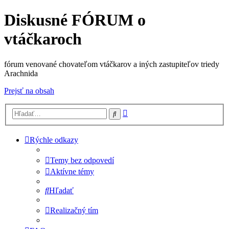
Diskusné FÓRUM o
vtáčkaroch
fórum venované chovateľom vtáčkarov a iných zastupiteľov triedy
Arachnida
Prejsť na obsah
Rozšírené
Hľadať
vyhľadávanie
Rýchle odkazy
Temy bez odpovedí
Aktívne témy
Hľadať
Realizačný tím