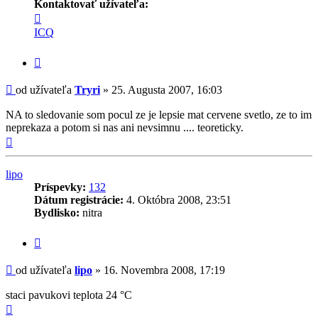
Kontaktovať užívateľa:
Kontaktné
informácie
ICQ
užívateľa
-
Citovať
Tryri
príspevok
Príspevok
od užívateľa
Tryri
»
25. Augusta 2007, 16:03
NA to sledovanie som pocul ze je lepsie mat cervene svetlo, ze to im
neprekaza a potom si nas ani nevsimnu .... teoreticky.
Hore
lipo
Príspevky:
132
Dátum registrácie:
4. Októbra 2008, 23:51
Bydlisko:
nitra
Citovať
príspevok
Príspevok
od užívateľa
lipo
»
16. Novembra 2008, 17:19
staci pavukovi teplota 24 °C
Hore