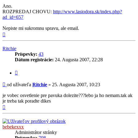
Ano.
ROZPREDAJ CHOVU:
http://www.lasiodora.sk/index.php?
ad_id=657
Nepiste mi sukromnu spravu, ale email.
Hore
Ritchie
Príspevky:
43
Dátum registrácie:
24. Augusta 2007, 22:28
Citovať
príspevok
Príspevok
od užívateľa
Ritchie
»
25. Augusta 2007, 10:23
je vobec osvetlenie pre pavuka dolezite???lebo ja ho nemam.tak ak
je treba tak poradte dikes
Hore
bebekexxx
Administrátor stránky
Príspevky:
708