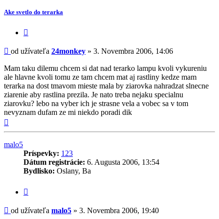
Ake svetlo do terarka
Citovať
príspevok
Príspevok
od užívateľa
24monkey
»
3. Novembra 2006, 14:06
Mam taku dilemu chcem si dat nad terarko lampu kvoli vykureniu
ale hlavne kvoli tomu ze tam chcem mat aj rastliny kedze mam
terarka na dost tmavom mieste mala by ziarovka nahradzat slnecne
ziarenie aby rastlina prezila. Je nato treba nejaku specialnu
ziarovku? lebo na vyber ich je strasne vela a vobec sa v tom
nevyznam dufam ze mi niekdo poradi dik
Hore
malo5
Príspevky:
123
Dátum registrácie:
6. Augusta 2006, 13:54
Bydlisko:
Oslany, Ba
Citovať
príspevok
Príspevok
od užívateľa
malo5
»
3. Novembra 2006, 19:40