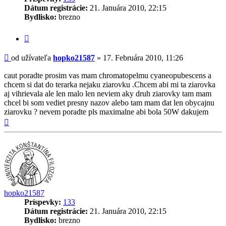
Dátum registrácie:
21. Januára 2010, 22:15
Bydlisko:
brezno
Citovať
príspevok
Príspevok
od užívateľa
hopko21587
»
17. Februára 2010, 11:26
caut poradte prosim vas mam chromatopelmu cyaneopubescens a
chcem si dat do terarka nejaku ziarovku .Chcem abi mi ta ziarovka
aj vihrievala ale len malo len neviem aky druh ziarovky tam mam
chcel bi som vediet presny nazov alebo tam mam dat len obycajnu
ziarovku ? nevem poradte pls maximalne abi bola 50W dakujem
Hore
hopko21587
Príspevky:
133
Dátum registrácie:
21. Januára 2010, 22:15
Bydlisko:
brezno