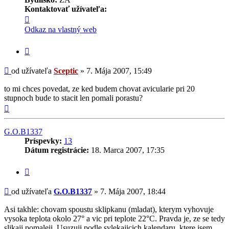
Kontaktovať užívateľa:
Kontaktné
informácie
Odkaz na vlastný web
užívateľa
-
Citovať
Sceptic
príspevok
Príspevok
od užívateľa
Sceptic
»
7. Mája 2007, 15:49
to mi chces povedat, ze ked budem chovat avicularie pri 20
stupnoch bude to stacit len pomali porastu?
Hore
G.O.B1337
Príspevky:
13
Dátum registrácie:
18. Marca 2007, 17:35
Citovať
príspevok
Príspevok
od užívateľa
G.O.B1337
»
7. Mája 2007, 18:44
Asi takhle: chovam spoustu sklipkanu (mladat), kterym vyhovuje
vysoka teplota okolo 27° a vic pri teplote 22°C. Pravda je, ze se tedy
slikaji pomaleji. Usuzuji podle svlekajicich kalendaru, ktere jsem