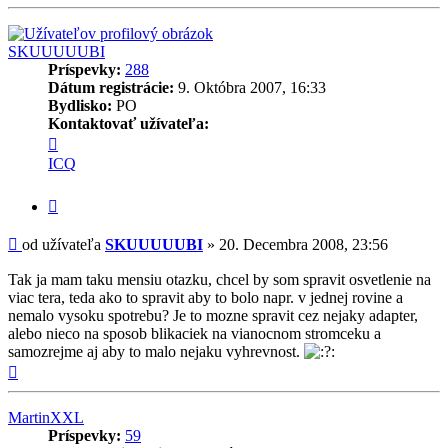
SKUUUUUBI
Príspevky:
288
Dátum registrácie:
9. Októbra 2007, 16:33
Bydlisko:
PO
Kontaktovať užívateľa:
Kontaktné
informácie
ICQ
užívateľa
-
Citovať
SKUUUUUBI
príspevok
Príspevok
od užívateľa
SKUUUUUBI
»
20. Decembra 2008, 23:56
Tak ja mam taku mensiu otazku, chcel by som spravit osvetlenie na
viac tera, teda ako to spravit aby to bolo napr. v jednej rovine a
nemalo vysoku spotrebu? Je to mozne spravit cez nejaky adapter,
alebo nieco na sposob blikaciek na vianocnom stromceku a
samozrejme aj aby to malo nejaku vyhrevnost.
Hore
MartinXXL
Príspevky:
59