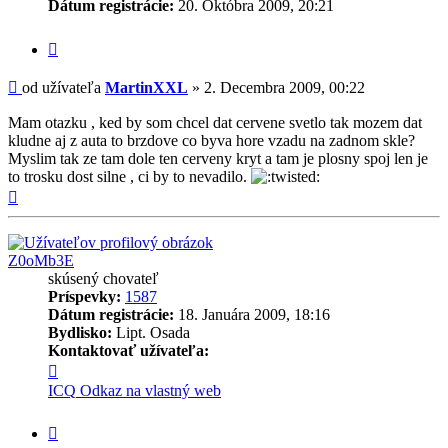
Dátum registrácie:
20. Októbra 2009, 20:21
Citovať
príspevok
Príspevok
od užívateľa
MartinXXL
»
2. Decembra 2009, 00:22
Mam otazku , ked by som chcel dat cervene svetlo tak mozem dat
kludne aj z auta to brzdove co byva hore vzadu na zadnom skle?
Myslim tak ze tam dole ten cerveny kryt a tam je plosny spoj len je
to trosku dost silne , ci by to nevadilo.
Hore
Z0oMb3E
skúsený chovateľ
Príspevky:
1587
Dátum registrácie:
18. Januára 2009, 18:16
Bydlisko:
Lipt. Osada
Kontaktovať užívateľa:
Kontaktné
informácie
ICQ
Odkaz na vlastný web
užívateľa
-
Citovať
Z0oMb3E
príspevok