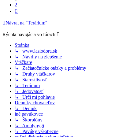
2
Ďalšia
Návrat na "Terárium"
Rýchla navigácia vo fórach
Stránka
↳ www.lasiodora.sk
↳ Návrhy na zlepšenie
Vtáčkare
↳ Začiatočnícke otázky a problémy
↳ Druhy vtáčkarov
↳ Starostlivosť
↳ Terárium
↳ Jedovatosť
↳ Urči mi pohlavie
Denníky chovateľov
↳ Denník
iné pavúkovce
↳ Škorpióny
↳ Amblypygi
↳ Pavúky všeobecne
voľná diskusia o chovateľstve