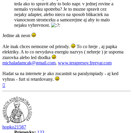
teda ako to spravit aby to bolo napr. v jednej rovine a
nemalo vysoku spotrebu? Je to mozne spravit cez
nejaky adapter, alebo nieco na sposob blikaciek na
vianocnom stromceku a samozrejme aj aby to malo
nejaku vyhrevnost.
Jedine ak neon
Ale inak chces nemozne od prirody.
To co hreje , aj papka
elektriky. A to co nevydava energiu nazvys ( nehreje ) je usporna
ziarovka alebo led diodka
michaladamcak@gmail.com
,
www.terapresov.freevar.com
Hadat sa na internete je ako zucastnit sa paralympiady - aj ked
vyhras - furt si retardovany.
Hore
hopko21587
Príspevky:
133