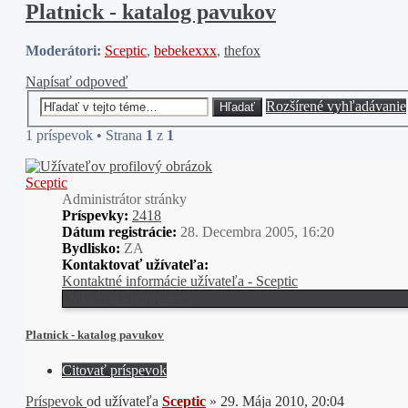
Platnick - katalog pavukov
Moderátori:
Sceptic
,
bebekexxx
,
thefox
Napísať odpoveď
Rozšírené vyhľadávanie
Hľadať
1 príspevok • Strana
1
z
1
Sceptic
Administrátor stránky
Príspevky:
2418
Dátum registrácie:
28. Decembra 2005, 16:20
Bydlisko:
ZA
Kontaktovať užívateľa:
Kontaktné informácie užívateľa - Sceptic
Odkaz na vlastný web
Platnick - katalog pavukov
Citovať príspevok
Príspevok
od užívateľa
Sceptic
»
29. Mája 2010, 20:04