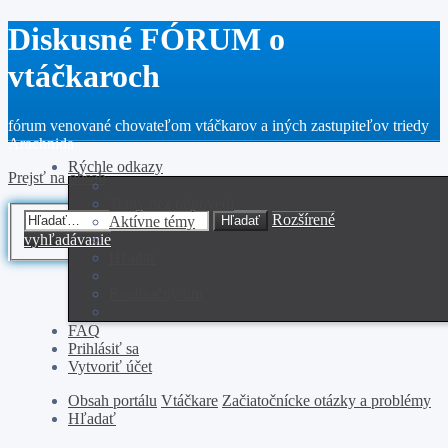
Diskusné FÓRUM o
vtáčkaroch
fórum venované chovateľom vtáčkarov a iných zastupiteľov triedy
Arachnida
Rýchle odkazy
Prejsť na obsah
Temy bez odpovedí
Rozšírené
Aktívne témy
Hľadať
vyhľadávanie
Hľadať
Realizačný tím
FAQ
Prihlásiť sa
Vytvoriť účet
Obsah portálu
Vtáčkare
Začiatočnícke otázky a problémy
Hľadať