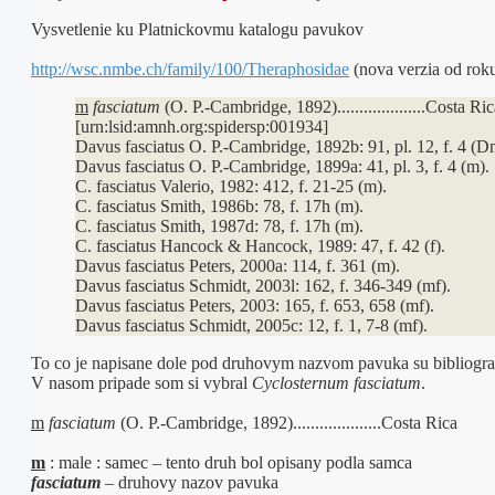
Vysvetlenie ku Platnickovmu katalogu pavukov
http://wsc.nmbe.ch/family/100/Theraphosidae
(nova verzia od rok
m
fasciatum
(O. P.-Cambridge, 1892)....................Costa Ri
[urn:lsid:amnh.org:spidersp:001934]
Davus fasciatus O. P.-Cambridge, 1892b: 91, pl. 12, f. 4 (Dm
Davus fasciatus O. P.-Cambridge, 1899a: 41, pl. 3, f. 4 (m).
C. fasciatus Valerio, 1982: 412, f. 21-25 (m).
C. fasciatus Smith, 1986b: 78, f. 17h (m).
C. fasciatus Smith, 1987d: 78, f. 17h (m).
C. fasciatus Hancock & Hancock, 1989: 47, f. 42 (f).
Davus fasciatus Peters, 2000a: 114, f. 361 (m).
Davus fasciatus Schmidt, 2003l: 162, f. 346-349 (mf).
Davus fasciatus Peters, 2003: 165, f. 653, 658 (mf).
Davus fasciatus Schmidt, 2005c: 12, f. 1, 7-8 (mf).
To co je napisane dole pod druhovym nazvom pavuka su bibliogra
V nasom pripade som si vybral
Cyclosternum fasciatum
.
m
fasciatum
(O. P.-Cambridge, 1892)....................Costa Rica
m
: male : samec – tento druh bol opisany podla samca
fasciatum
– druhovy nazov pavuka