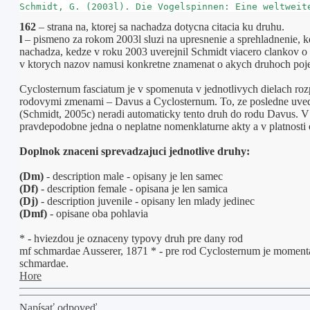
Schmidt, G. (2003l). Die Vogelspinnen: Eine weltweit
162
– strana na, ktorej sa nachadza dotycna citacia ku druhu.
l
– pismeno za rokom 2003l sluzi na upresnenie a sprehladnenie, k
nachadza, kedze v roku 2003 uverejnil Schmidt viacero clankov o 
v ktorych nazov namusi konkretne znamenat o akych druhoch poj
Cyclosternum fasciatum je v spomenuta v jednotlivych dielach ro
rodovymi zmenami – Davus a Cyclosternum. To, ze posledne uved
(Schmidt, 2005c) neradi automaticky tento druh do rodu Davus. V
pravdepodobne jedna o neplatne nomenklaturne akty a v platnosti 
Doplnok znaceni sprevadzajuci jednotlive druhy:
(Dm)
- description male - opisany je len samec
(Df)
- description female - opisana je len samica
(Dj)
- description juvenile - opisany len mlady jedinec
(Dmf)
- opisane oba pohlavia
* - hviezdou je oznaceny typovy druh pre dany rod
mf schmardae Ausserer, 1871 * - pre rod Cyclosternum je momen
schmardae.
Hore
Napísať odpoveď