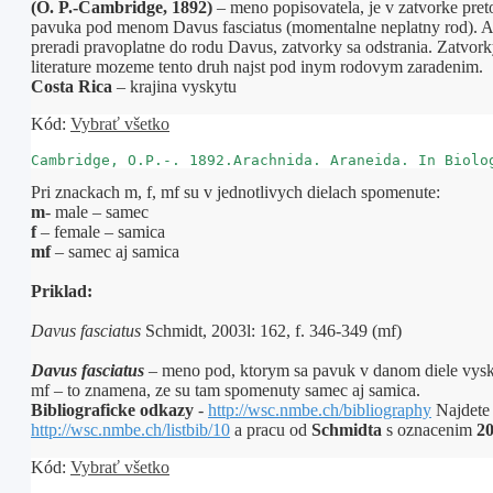
(O. P.-Cambridge, 1892)
– meno popisovatela, je v zatvorke pre
pavuka pod menom Davus fasciatus (momentalne neplatny rod). A
preradi pravoplatne do rodu Davus, zatvorky sa odstrania. Zatvorky
literature mozeme tento druh najst pod inym rodovym zaradenim.
Costa Rica
– krajina vyskytu
Kód:
Vybrať všetko
Pri znackach m, f, mf su v jednotlivych dielach spomenute:
m
- male – samec
f
– female – samica
mf
– samec aj samica
Priklad:
Davus fasciatus
Schmidt, 2003l: 162, f. 346-349 (mf)
Davus fasciatus
– meno pod, ktorym sa pavuk v danom diele vys
mf – to znamena, ze su tam spomenuty samec aj samica.
Bibliograficke odkazy
-
http://wsc.nmbe.ch/bibliography
Najdete 
http://wsc.nmbe.ch/listbib/10
a pracu od
Schmidta
s oznacenim
20
Kód:
Vybrať všetko