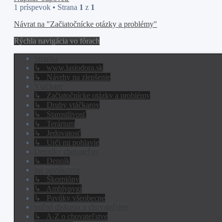
1 príspevok • Strana
1
z
1
Návrat na "Začiatočnícke otázky a problémy"
Rýchla navigácia vo fórach
Stránka
↳ www.lasiodora.sk
↳ Návrhy na zlepšenie
Vtáčkare
↳ Začiatočnícke otázky a problémy
↳ Druhy vtáčkarov
↳ Starostlivosť
↳ Terárium
↳ Jedovatosť
↳ Urči mi pohlavie
Denníky chovateľov
↳ Denník
iné pavúkovce
↳ Škorpióny
↳ Amblypygi
↳ Pavúky všeobecne
voľná diskusia o chovateľstve
↳ A-Z o chovateľstve