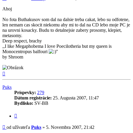
Ahoj
No fota Buthakusov som dal na dalsie treba cakat, lebo su odfotene,
len nemam cas skocit niekomu aby mi to dal na CD lebo moje PC je
na urovni kosacky. Budu to detalnejsie zabery prosomy, klepiet,
metasomy.
Deep respect, brachy
,,I like Megaphobema I love Poecilotheria but my queen is
Monocentropus balfouri
''
by Shroom
Hore
Puks
Príspevky:
279
Dátum registrácie:
25. Augusta 2007, 11:47
Bydlisko:
SV-BB
Citovať
príspevok
Príspevok
od užívateľa
Puks
»
5. Novembra 2007, 21:42