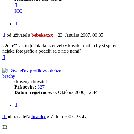
Kontaktné
informácie
ICQ
užívateľa
-
Citovať
bebekexxx
príspevok
Príspevok
od užívateľa
bebekexxx
»
23. Januára 2007, 00:35
22cm?? tak to je fakt krasny velky kusok...mohla by si spravit
nejake fotografie a podelit sa o ne s nami?
Hore
brachy
skúsený chovateľ
Príspevky:
327
Dátum registrácie:
6. Októbra 2006, 12:44
Citovať
príspevok
Príspevok
od užívateľa
brachy
»
7. Júla 2007, 23:47
Hi