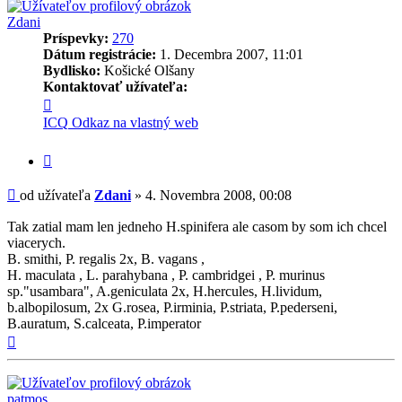
Zdani
Príspevky:
270
Dátum registrácie:
1. Decembra 2007, 11:01
Bydlisko:
Košické Olšany
Kontaktovať užívateľa:
Kontaktné
informácie
ICQ
Odkaz na vlastný web
užívateľa
-
Citovať
Zdani
príspevok
Príspevok
od užívateľa
Zdani
»
4. Novembra 2008, 00:08
Tak zatial mam len jedneho H.spinifera ale casom by som ich chcel
viacerych.
B. smithi, P. regalis 2x, B. vagans ,
H. maculata , L. parahybana , P. cambridgei , P. murinus
sp."usambara", A.geniculata 2x, H.hercules, H.lividum,
b.albopilosum, 2x G.rosea, P.irminia, P.striata, P.pederseni,
B.auratum, S.calceata, P.imperator
Hore
patmos