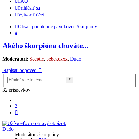
FAQ
Prihlásiť sa
Vytvoriť účet
Obsah portálu
iné pavúkovce
Škorpióny
Hľadať
Akého škorpióna chováte...
Moderátori:
Sceptic
,
bebekexxx
,
Dudo
Napísať odpoveď
Rozšírené
Hľadať
vyhľadávanie
32 príspevkov
1
2
Ďalšia
Dudo
Moderátor - škorpióny