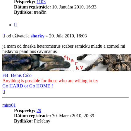
Príspevky:
1103
Dátum registrácie:
10. Januára 2010, 16:33
Bydlisko:
trenčín
Citovať
príspevok
Príspevok
od užívateľa
sharky
»
20. Júla 2010, 16:03
ja mam od dneska heterometrus scaber samicku mladu a zomrel mi
nedavno pandinus cavimanus
FB- Đenis Čičo
Anything is possible for those who are willing to try
Go HARD or Go HOME !
Hore
miso01
Príspevky:
29
Dátum registrácie:
30. Marca 2010, 20:39
Bydlisko:
Piešťany