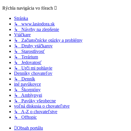
Rýchla navigácia vo fórach
Stránka
↳ www.lasiodora.sk
↳ Návrhy na zlepšenie
Vtáčkare
↳ Začiatočnícke otázky a problémy
↳ Druhy vtáčkarov
↳ Starostlivosť
↳ Terárium
↳ Jedovatosť
↳ Urči mi pohlavie
Denníky chovateľov
↳ Denník
iné pavúkovce
↳ Škorpióny
↳ Amblypygi
↳ Pavúky všeobecne
voľná diskusia o chovateľstve
↳ A-Z o chovateľstve
↳ Offtopic
Obsah portálu