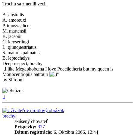
Trochu sa zmenili veci.
A. australis
A. amoreuxi
P. transvaalicus
M. martensii
B. jacsoni
C. keyserlingi
L. qiunquestriatus
S. maurus palmatus
B. leptochelys
Deep respect, brachy
,,I like Megaphobema I love Poecilotheria but my queen is
Monocentropus balfouri
''
by Shroom
Hore
brachy
skúsený chovateľ
Príspevky:
327
Dátum registrácie:
6. Októbra 2006, 12:44