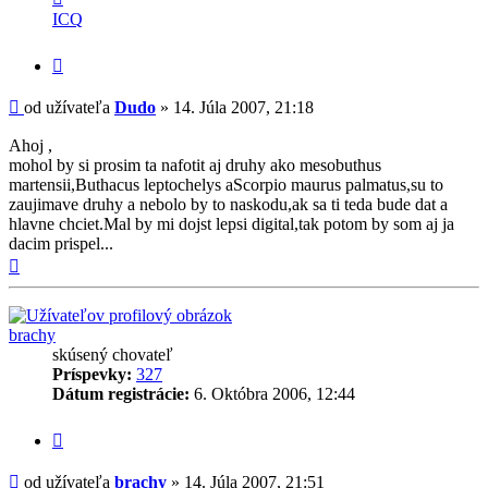
informácie
ICQ
užívateľa
-
Citovať
Dudo
príspevok
Príspevok
od užívateľa
Dudo
»
14. Júla 2007, 21:18
Ahoj ,
mohol by si prosim ta nafotit aj druhy ako mesobuthus
martensii,Buthacus leptochelys aScorpio maurus palmatus,su to
zaujimave druhy a nebolo by to naskodu,ak sa ti teda bude dat a
hlavne chciet.Mal by mi dojst lepsi digital,tak potom by som aj ja
dacim prispel...
Hore
brachy
skúsený chovateľ
Príspevky:
327
Dátum registrácie:
6. Októbra 2006, 12:44
Citovať
príspevok
Príspevok
od užívateľa
brachy
»
14. Júla 2007, 21:51