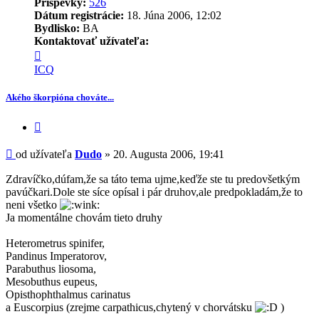
Príspevky:
526
Dátum registrácie:
18. Júna 2006, 12:02
Bydlisko:
BA
Kontaktovať užívateľa:
Kontaktné
informácie
ICQ
užívateľa
-
Akého škorpióna chováte...
Dudo
Citovať
príspevok
Príspevok
od užívateľa
Dudo
»
20. Augusta 2006, 19:41
Zdravíčko,dúfam,že sa táto tema ujme,keďže ste tu predovšetkým
pavúčkari.Dole ste síce opísal i pár druhov,ale predpokladám,že to
neni všetko
Ja momentálne chovám tieto druhy
Heterometrus spinifer,
Pandinus Imperatorov,
Parabuthus liosoma,
Mesobuthus eupeus,
Opisthophthalmus carinatus
a Euscorpius (zrejme carpathicus,chytený v chorvátsku
)