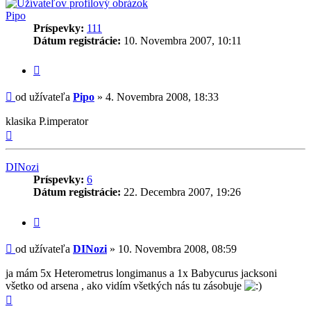
Pipo
Príspevky:
111
Dátum registrácie:
10. Novembra 2007, 10:11
Citovať
príspevok
Príspevok
od užívateľa
Pipo
»
4. Novembra 2008, 18:33
klasika P.imperator
Hore
DINozi
Príspevky:
6
Dátum registrácie:
22. Decembra 2007, 19:26
Citovať
príspevok
Príspevok
od užívateľa
DINozi
»
10. Novembra 2008, 08:59
ja mám 5x Heterometrus longimanus a 1x Babycurus jacksoni
všetko od arsena , ako vidím všetkých nás tu zásobuje
Hore