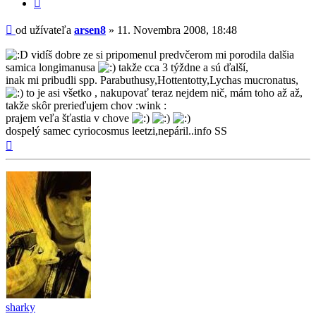
Citovať
príspevok
Príspevok
od užívateľa
arsen8
»
11. Novembra 2008, 18:48
vidíš dobre ze si pripomenul predvčerom mi porodila dalšia
samica longimanusa
takže cca 3 týždne a sú ďalší,
inak mi pribudli spp. Parabuthusy,Hottentotty,Lychas mucronatus,
to je asi všetko , nakupovať teraz nejdem nič, mám toho až až,
takže skôr prerieďujem chov :wink :
prajem veľa šťastia v chove
dospelý samec cyriocosmus leetzi,nepáril..info SS
Hore
sharky