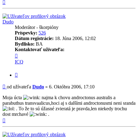
Hore
Dudo
Moderátor - škorpióny
Príspevky:
526
Dátum registrácie:
18. Júna 2006, 12:02
Bydlisko:
BA
Kontaktovať užívateľa:
Kontaktné
informácie
ICQ
užívateľa
-
Citovať
Dudo
príspevok
Príspevok
od užívateľa
Dudo
»
6. Októbra 2006, 17:10
Moja úcta
najma k chovu androctonus australis a
parabuthus transvaalicus,hoci aj s dalšími androctonusmi neni sranda
. To že to sú úžasné zvieratá je pravda,len niekedy trochu
dost mrchavé
.
Hore