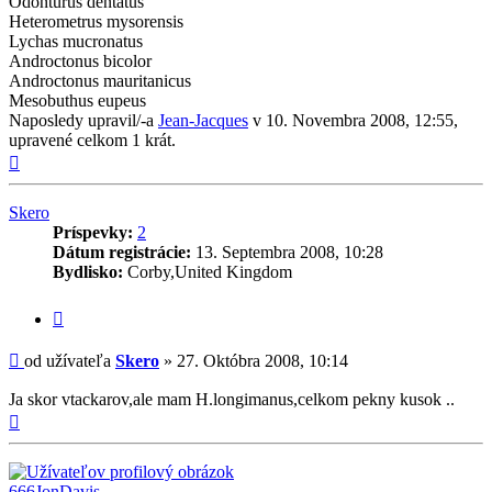
Odonturus dentatus
Heterometrus mysorensis
Lychas mucronatus
Androctonus bicolor
Androctonus mauritanicus
Mesobuthus eupeus
Naposledy upravil/-a
Jean-Jacques
v 10. Novembra 2008, 12:55,
upravené celkom 1 krát.
Hore
Skero
Príspevky:
2
Dátum registrácie:
13. Septembra 2008, 10:28
Bydlisko:
Corby,United Kingdom
Citovať
príspevok
Príspevok
od užívateľa
Skero
»
27. Októbra 2008, 10:14
Ja skor vtackarov,ale mam H.longimanus,celkom pekny kusok ..
Hore
666JonDavis