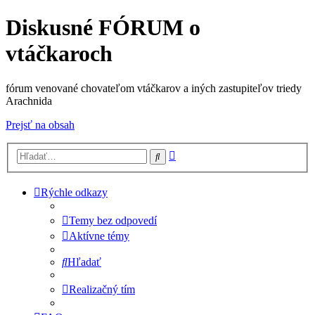
Diskusné FÓRUM o
vtáčkaroch
fórum venované chovateľom vtáčkarov a iných zastupiteľov triedy
Arachnida
Prejsť na obsah
Rozšírené
Hľadať
vyhľadávanie
Rýchle odkazy
Temy bez odpovedí
Aktívne témy
Hľadať
Realizačný tím