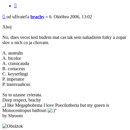
Citovať
príspevok
Príspevok
od užívateľa
brachy
»
6. Októbra 2006, 13:02
Ahoj
No, dnes vecer ked budem mat cas tak sem nahadzem fotky a zopar
slov o nich co ja chovam.
A. australis
A. bicolor
A. crassicauda
B. coriaceus
C. keyserlingi
P. imperator
P. transvaalicus
Su to uzasne zvierata.
Deep respect, brachy
,,I like Megaphobema I love Poecilotheria but my queen is
Monocentropus balfouri
''
by Shroom