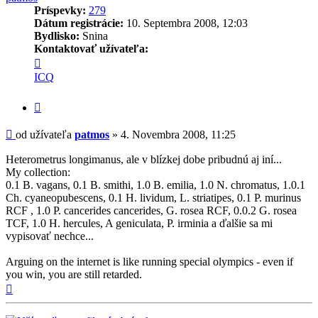
Príspevky:
279
Dátum registrácie:
10. Septembra 2008, 12:03
Bydlisko:
Snina
Kontaktovať užívateľa:
Kontaktné
informácie
ICQ
užívateľa
-
Citovať
patmos
príspevok
Príspevok
od užívateľa
patmos
»
4. Novembra 2008, 11:25
Heterometrus longimanus, ale v blízkej dobe pribudnú aj iní...
My collection:
0.1 B. vagans, 0.1 B. smithi, 1.0 B. emilia, 1.0 N. chromatus, 1.0.1
Ch. cyaneopubescens, 0.1 H. lividum, L. striatipes, 0.1 P. murinus
RCF , 1.0 P. cancerides cancerides, G. rosea RCF, 0.0.2 G. rosea
TCF, 1.0 H. hercules, A geniculata, P. irminia a ďalšie sa mi
vypisovať nechce...
Arguing on the internet is like running special olympics - even if
you win, you are still retarded.
Hore