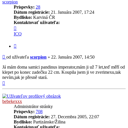
scorpion
Príspevky:
28
Dátum registrácie:
21. Januára 2007, 17:24
Bydlisko:
Karviná ČR
Kontaktovať užívateľa:
Kontaktné
informácie
ICQ
užívateľa
-
Citovať
scorpion
príspevok
Príspevok
od užívateľa
scorpion
»
22. Januára 2007, 14:50
Já mám doma samici pandinus imperator,mám ji už 7 let,teď měří od
klepet po konec zadečku 22 cm. Koupila jsem ji ve zverimexu,tak
nevím,jak je přesně stará.
Hore
bebekexxx
Administrátor stránky
Príspevky:
708
Dátum registrácie:
27. Decembra 2005, 22:07
Bydlisko:
Partizánske/Žilina
Kontaktovať užívateľa: