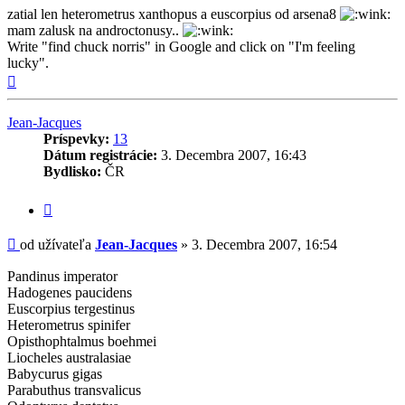
zatial len heterometrus xanthopus a euscorpius od arsena8
mam zalusk na androctonusy..
Write "find chuck norris" in Google and click on "I'm feeling
lucky".
Hore
Jean-Jacques
Príspevky:
13
Dátum registrácie:
3. Decembra 2007, 16:43
Bydlisko:
ČR
Citovať
príspevok
Príspevok
od užívateľa
Jean-Jacques
»
3. Decembra 2007, 16:54
Pandinus imperator
Hadogenes paucidens
Euscorpius tergestinus
Heterometrus spinifer
Opisthophtalmus boehmei
Liocheles australasiae
Babycurus gigas
Parabuthus transvalicus