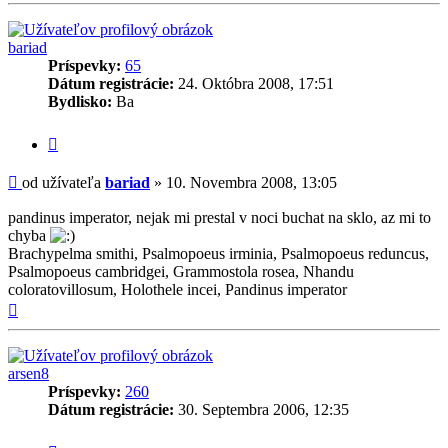
bariad
Príspevky:
65
Dátum registrácie:
24. Októbra 2008, 17:51
Bydlisko:
Ba
Citovať
príspevok
Príspevok
od užívateľa
bariad
»
10. Novembra 2008, 13:05
pandinus imperator, nejak mi prestal v noci buchat na sklo, az mi to
chyba
Brachypelma smithi, Psalmopoeus irminia, Psalmopoeus reduncus,
Psalmopoeus cambridgei, Grammostola rosea, Nhandu
coloratovillosum, Holothele incei, Pandinus imperator
Hore
arsen8
Príspevky:
260
Dátum registrácie:
30. Septembra 2006, 12:35