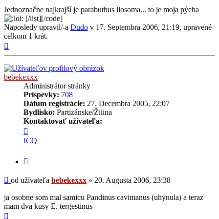
Jednoznačne najkrajší je parabuthus liosoma... to je moja pýcha
[/list][/code]
Naposledy upravil/-a
Dudo
v 17. Septembra 2006, 21:19, upravené
celkom 1 krát.
Hore
bebekexxx
Administrátor stránky
Príspevky:
708
Dátum registrácie:
27. Decembra 2005, 22:07
Bydlisko:
Partizánske/Žilina
Kontaktovať užívateľa:
Kontaktné
informácie
ICQ
užívateľa
-
Citovať
bebekexxx
príspevok
Príspevok
od užívateľa
bebekexxx
»
20. Augusta 2006, 23:38
ja osobne som mal samicu Pandinus cavimanus (uhynula) a teraz
mam dva kusy E. tergestinus
Hore