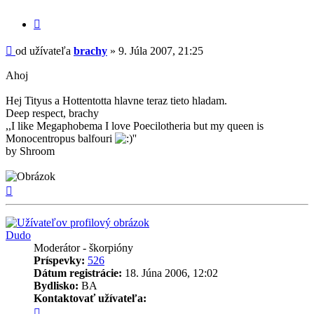
Citovať
príspevok
Príspevok
od užívateľa
brachy
»
9. Júla 2007, 21:25
Ahoj
Hej Tityus a Hottentotta hlavne teraz tieto hladam.
Deep respect, brachy
,,I like Megaphobema I love Poecilotheria but my queen is
Monocentropus balfouri
''
by Shroom
Hore
Dudo
Moderátor - škorpióny
Príspevky:
526
Dátum registrácie:
18. Júna 2006, 12:02
Bydlisko:
BA
Kontaktovať užívateľa:
Kontaktné