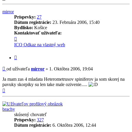
mirror
Príspevky:
27
Dátum registrácie:
23. Februára 2006, 15:40
Bydlisko:
Košice
Kontaktovať užívateľa:
Kontaktné
informácie
ICQ
Odkaz na vlastný web
užívateľa
-
Citovať
mirror
príspevok
Príspevok
od užívateľa
mirror
»
1. Októbra 2006, 19:04
Ja mam zas 4 mladata Heterometrusov spiniferov ja som skorej na
pavuky skorpiky su len take male ozivenie.....
Hore
brachy
skúsený chovateľ
Príspevky:
327
Dátum registrácie:
6. Októbra 2006, 12:44