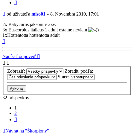
Citovať
príspevok
Príspevok
od užívateľa
miso01
»
8. Novembra 2010, 17:01
2x Babycurus jaksoni v 2zv.
3x Euscorpius italicus 1 adult ostatne neviem
)
1xHottentotta hottentotta adult
Hore
Napísať odpoveď
Zobraziť:
Zoradiť podľa:
Smer:
32 príspevkov
1
2
Ďalšia
Návrat na "Škorpióny"