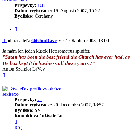
Príspevky:
168
Dátum registrácie:
19. Augusta 2007, 15:22
Bydlisko:
Čereňany
Citovať
príspevok
Príspevok
od užívateľa
666JonDavis
»
27. Októbra 2008, 13:00
Ja mám len jeden kúsok Heterometrus spinifer.
"Satan has been the best friend the Church has ever had, as
He has kept it in business all these years !"
Anton Szandor LaVey
Hore
sexisexo
Príspevky:
71
Dátum registrácie:
20. Decembra 2007, 18:57
Bydlisko:
SV
Kontaktovať užívateľa:
Kontaktné
informácie
ICQ
užívateľa