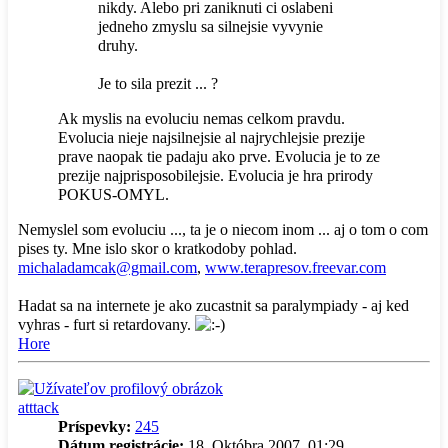
nikdy. Alebo pri zaniknuti ci oslabeni
jedneho zmyslu sa silnejsie vyvynie
druhy.
Je to sila prezit ... ?
Ak myslis na evoluciu nemas celkom pravdu.
Evolucia nieje najsilnejsie al najrychlejsie prezije
prave naopak tie padaju ako prve. Evolucia je to ze
prezije najprisposobilejsie. Evolucia je hra prirody
POKUS-OMYL.
Nemyslel som evoluciu ..., ta je o niecom inom ... aj o tom o com
pises ty. Mne islo skor o kratkodoby pohlad.
michaladamcak@gmail.com
,
www.terapresov.freevar.com
Hadat sa na internete je ako zucastnit sa paralympiady - aj ked
vyhras - furt si retardovany.
Hore
atttack
Príspevky:
245
Dátum registrácie:
18. Októbra 2007, 01:29