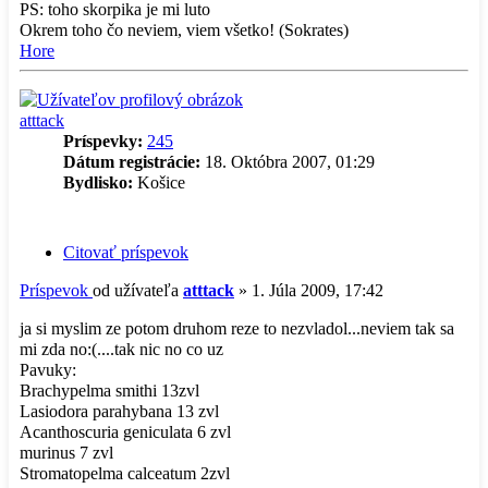
PS: toho skorpika je mi luto
Okrem toho čo neviem, viem všetko! (Sokrates)
Hore
atttack
Príspevky:
245
Dátum registrácie:
18. Októbra 2007, 01:29
Bydlisko:
Košice
Citovať príspevok
Príspevok
od užívateľa
atttack
»
1. Júla 2009, 17:42
ja si myslim ze potom druhom reze to nezvladol...neviem tak sa
mi zda no:(....tak nic no co uz
Pavuky:
Brachypelma smithi 13zvl
Lasiodora parahybana 13 zvl
Acanthoscuria geniculata 6 zvl
murinus 7 zvl
Stromatopelma calceatum 2zvl