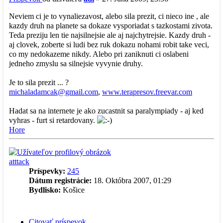
Neviem ci je to vynaliezavost, alebo sila prezit, ci nieco ine , ale
kazdy druh na planete sa dokaze vysporiadat s tazkostami zivota.
Teda preziju len tie najsilnejsie ale aj najchytrejsie. Kazdy druh -
aj clovek, zoberte si ludi bez ruk dokazu nohami robit take veci,
co my nedokazeme nikdy. Alebo pri zaniknuti ci oslabeni
jedneho zmyslu sa silnejsie vyvynie druhy.
Je to sila prezit ... ?
michaladamcak@gmail.com
,
www.terapresov.freevar.com
Hadat sa na internete je ako zucastnit sa paralympiady - aj ked
vyhras - furt si retardovany.
Hore
atttack
Príspevky:
245
Dátum registrácie:
18. Októbra 2007, 01:29
Bydlisko:
Košice
Citovať príspevok