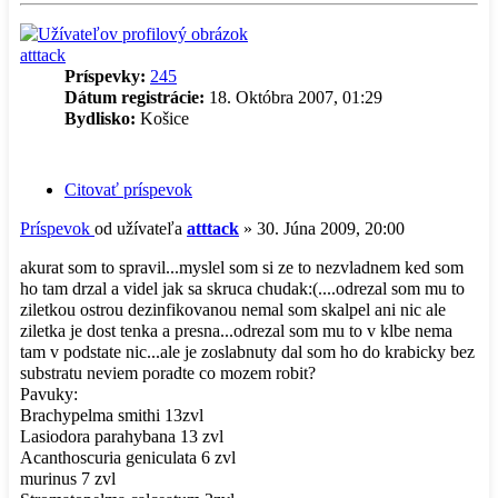
atttack
Príspevky:
245
Dátum registrácie:
18. Októbra 2007, 01:29
Bydlisko:
Košice
Citovať príspevok
Príspevok
od užívateľa
atttack
»
30. Júna 2009, 20:00
akurat som to spravil...myslel som si ze to nezvladnem ked som
ho tam drzal a videl jak sa skruca chudak:(....odrezal som mu to
ziletkou ostrou dezinfikovanou nemal som skalpel ani nic ale
ziletka je dost tenka a presna...odrezal som mu to v klbe nema
tam v podstate nic...ale je zoslabnuty dal som ho do krabicky bez
substratu neviem poradte co mozem robit?
Pavuky:
Brachypelma smithi 13zvl
Lasiodora parahybana 13 zvl
Acanthoscuria geniculata 6 zvl
murinus 7 zvl