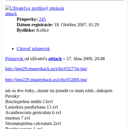
atttack
Príspevky:
245
Dátum registrácie:
18. Októbra 2007, 01:29
Bydlisko:
Košice
Citovať príspevok
Príspevok
od užívateľa
atttack
»
27. Júna 2009, 20:48
http://img29.imageshack.us/i/dsc03277m.jpg/
http://img229.imageshack.us/i/dsc03280t.jpg/
tak su dve fotky...skuste mi poradit co mam robit...dakujem
Pavuky:
Brachypelma smithi 13zvl
Lasiodora parahybana 13 zvl
Acanthoscuria geniculata 6 zvl
murinus 7 zvl
Stromatopelma calceatum 2zvl
Brachy vagans 1 zvl