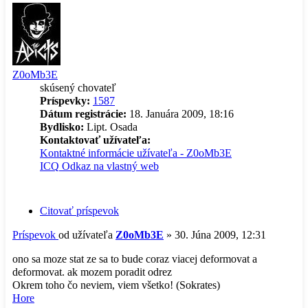
Z0oMb3E
skúsený chovateľ
Príspevky:
1587
Dátum registrácie:
18. Januára 2009, 18:16
Bydlisko:
Lipt. Osada
Kontaktovať užívateľa:
Kontaktné informácie užívateľa - Z0oMb3E
ICQ
Odkaz na vlastný web
Citovať príspevok
Príspevok
od užívateľa
Z0oMb3E
»
30. Júna 2009, 12:31
ono sa moze stat ze sa to bude coraz viacej deformovat a
deformovat. ak mozem poradit odrez
Okrem toho čo neviem, viem všetko! (Sokrates)
Hore