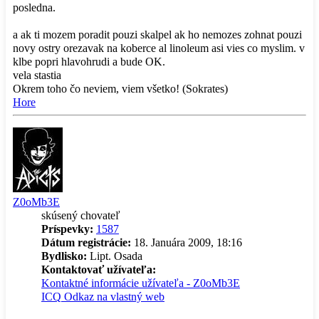
posledna.
a ak ti mozem poradit pouzi skalpel ak ho nemozes zohnat pouzi
novy ostry orezavak na koberce al linoleum asi vies co myslim. v
klbe popri hlavohrudi a bude OK.
vela stastia
Okrem toho čo neviem, viem všetko! (Sokrates)
Hore
Z0oMb3E
skúsený chovateľ
Príspevky:
1587
Dátum registrácie:
18. Januára 2009, 18:16
Bydlisko:
Lipt. Osada
Kontaktovať užívateľa:
Kontaktné informácie užívateľa - Z0oMb3E
ICQ
Odkaz na vlastný web