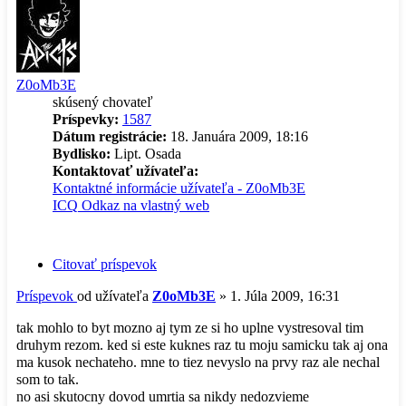
Z0oMb3E
skúsený chovateľ
Príspevky:
1587
Dátum registrácie:
18. Januára 2009, 18:16
Bydlisko:
Lipt. Osada
Kontaktovať užívateľa:
Kontaktné informácie užívateľa - Z0oMb3E
ICQ
Odkaz na vlastný web
Citovať príspevok
Príspevok
od užívateľa
Z0oMb3E
»
1. Júla 2009, 16:31
tak mohlo to byt mozno aj tym ze si ho uplne vystresoval tim
druhym rezom. ked si este kuknes raz tu moju samicku tak aj ona
ma kusok nechateho. mne to tiez nevyslo na prvy raz ale nechal
som to tak.
no asi skutocny dovod umrtia sa nikdy nedozvieme