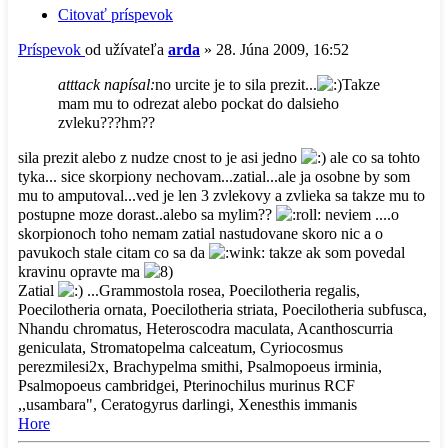
Citovať príspevok
Príspevok
od užívateľa
arda
»
28. Júna 2009, 16:52
atttack napísal:
no urcite je to sila prezit...
Takze
mam mu to odrezat alebo pockat do dalsieho
zvleku???hm??
sila prezit alebo z nudze cnost to je asi jedno
ale co sa tohto
tyka... sice skorpiony nechovam...zatial...ale ja osobne by som
mu to amputoval...ved je len 3 zvlekovy a zvlieka sa takze mu to
postupne moze dorast..alebo sa mylim??
neviem ....o
skorpionoch toho nemam zatial nastudovane skoro nic a o
pavukoch stale citam co sa da
takze ak som povedal
kravinu opravte ma
Zatial
...Grammostola rosea, Poecilotheria regalis,
Poecilotheria ornata, Poecilotheria striata, Poecilotheria subfusca,
Nhandu chromatus, Heteroscodra maculata, Acanthoscurria
geniculata, Stromatopelma calceatum, Cyriocosmus
perezmilesi2x, Brachypelma smithi, Psalmopoeus irminia,
Psalmopoeus cambridgei, Pterinochilus murinus RCF
,,usambara", Ceratogyrus darlingi, Xenesthis immanis
Hore