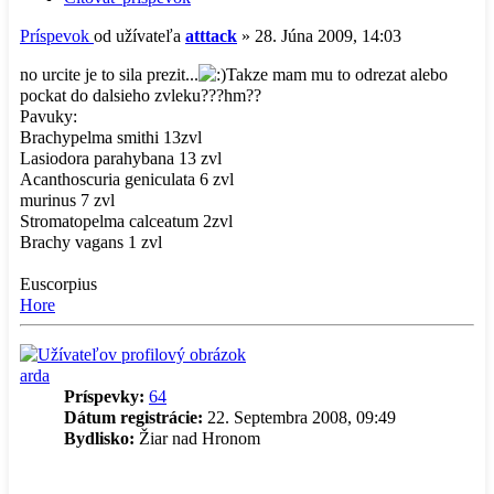
Príspevok
od užívateľa
atttack
»
28. Júna 2009, 14:03
no urcite je to sila prezit...
Takze mam mu to odrezat alebo
pockat do dalsieho zvleku???hm??
Pavuky:
Brachypelma smithi 13zvl
Lasiodora parahybana 13 zvl
Acanthoscuria geniculata 6 zvl
murinus 7 zvl
Stromatopelma calceatum 2zvl
Brachy vagans 1 zvl
Euscorpius
Hore
arda
Príspevky:
64
Dátum registrácie:
22. Septembra 2008, 09:49
Bydlisko:
Žiar nad Hronom