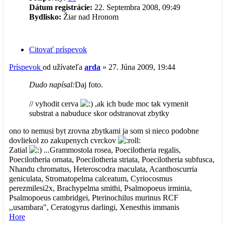
Dátum registrácie:
22. Septembra 2008, 09:49
Bydlisko:
Žiar nad Hronom
Citovať príspevok
Príspevok
od užívateľa
arda
»
27. Júna 2009, 19:44
Dudo napísal:
Daj foto.
// vyhodit cerva
,ak ich bude moc tak vymenit
substrat a nabuduce skor odstranovat zbytky
ono to nemusi byt zrovna zbytkami ja som si nieco podobne
dovliekol zo zakupenych cvrckov
Zatial
...Grammostola rosea, Poecilotheria regalis,
Poecilotheria ornata, Poecilotheria striata, Poecilotheria subfusca,
Nhandu chromatus, Heteroscodra maculata, Acanthoscurria
geniculata, Stromatopelma calceatum, Cyriocosmus
perezmilesi2x, Brachypelma smithi, Psalmopoeus irminia,
Psalmopoeus cambridgei, Pterinochilus murinus RCF
,,usambara", Ceratogyrus darlingi, Xenesthis immanis
Hore