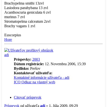
Brachypelma smithi 13zvl
Lasiodora parahybana 13 zvl
Acanthoscuria geniculata 6 zvl
murinus 7 zvl
Stromatopelma calceatum 2zvl
Brachy vagans 1 zvl
Euscorpius
Hore
adi
Príspevky:
2003
Dátum registrácie:
12. Novembra 2006, 15:39
Bydlisko:
Prešov
Kontaktovať užívateľa:
Kontaktné informácie užívateľa - adi
ICQ
Odkaz na vlastný web
Citovať príspevok
Príspevok
od užívateľa
adi
»
1. Júla 2009, 09:29