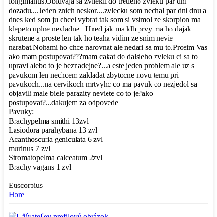
longimanus.Obidvaja sa zvliekli do tretieho zvleku par dni
dozadu....Jeden znich neskor....zvlecku som nechal par dni dnu a
dnes ked som ju chcel vybrat tak som si vsimol ze skorpion ma
klepeto uplne nevladne...Hned jak ma klb prvy ma ho dajak
skrutene a proste len tak ho teaha vidim ze snim nevie
narabat.Nohami ho chce narovnat ale nedari sa mu to.Prosim Vas
ako mam postupovat???mam cakat do dalsieho zvleku ci sa to
upravi alebo to je beznadejne?...a este jeden problem ale uz s
pavukom len nechcem zakladat zbytocne novu temu pri
pavukoch...na cervikoch mrtvyhc co ma pavuk co nezjedol sa
objavili male biele parazity neviete co to je?ako
postupovat?...dakujem za odpovede
Pavuky:
Brachypelma smithi 13zvl
Lasiodora parahybana 13 zvl
Acanthoscuria geniculata 6 zvl
murinus 7 zvl
Stromatopelma calceatum 2zvl
Brachy vagans 1 zvl
Euscorpius
Hore