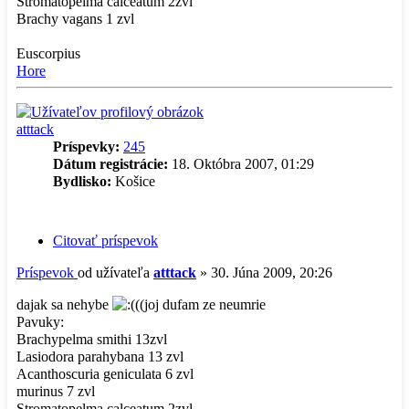
Stromatopelma calceatum 2zvl
Brachy vagans 1 zvl
Euscorpius
Hore
atttack
Príspevky:
245
Dátum registrácie:
18. Októbra 2007, 01:29
Bydlisko:
Košice
Citovať príspevok
Príspevok
od užívateľa
atttack
»
30. Júna 2009, 20:26
dajak sa nehybe
((joj dufam ze neumrie
Pavuky:
Brachypelma smithi 13zvl
Lasiodora parahybana 13 zvl
Acanthoscuria geniculata 6 zvl
murinus 7 zvl
Stromatopelma calceatum 2zvl