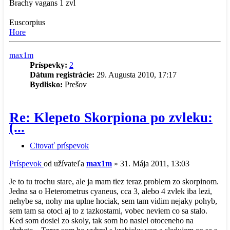
Brachy vagans 1 zvl
Euscorpius
Hore
max1m
Príspevky:
2
Dátum registrácie:
29. Augusta 2010, 17:17
Bydlisko:
Prešov
Re: Klepeto Skorpiona po zvleku:
(...
Citovať príspevok
Príspevok
od užívateľa
max1m
»
31. Mája 2011, 13:03
Je to tu trochu stare, ale ja mam tiez teraz problem zo skorpinom.
Jedna sa o Heterometrus cyaneus, cca 3, alebo 4 zvlek iba lezi,
nehybe sa, nohy ma uplne hociak, sem tam vidim nejaky pohyb,
sem tam sa otoci aj to z tazkostami, vobec neviem co sa stalo.
Ked som dosiel zo skoly, tak som ho nasiel otoceneho na