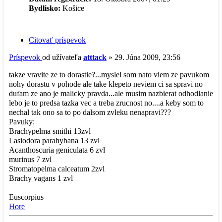
Bydlisko:
Košice
Citovať príspevok
Príspevok
od užívateľa
atttack
»
29. Júna 2009, 23:56
takze vravite ze to dorastie?...myslel som nato viem ze pavukom
nohy dorastu v pohode ale take klepeto neviem ci sa spravi no
dufam ze ano je malicky pravda...ale musim nazbierat odhodlanie
lebo je to predsa tazka vec a treba zrucnost no....a keby som to
nechal tak ono sa to po dalsom zvleku nenapravi???
Pavuky:
Brachypelma smithi 13zvl
Lasiodora parahybana 13 zvl
Acanthoscuria geniculata 6 zvl
murinus 7 zvl
Stromatopelma calceatum 2zvl
Brachy vagans 1 zvl
Euscorpius
Hore