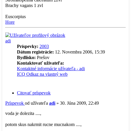
Brachy vagans 1 zvl
Euscorpius
Hore
adi
Príspevky:
2003
Dátum registrácie:
12. Novembra 2006, 15:39
Bydlisko:
Prešov
Kontaktovať užívateľa:
Kontaktné informácie užívateľa - adi
ICQ
Odkaz na vlastný web
Citovať príspevok
Príspevok
od užívateľa
adi
»
30. Júna 2009, 22:49
voda je dolezita ....,
potom skus nakrmit rucne mucnakom ....,