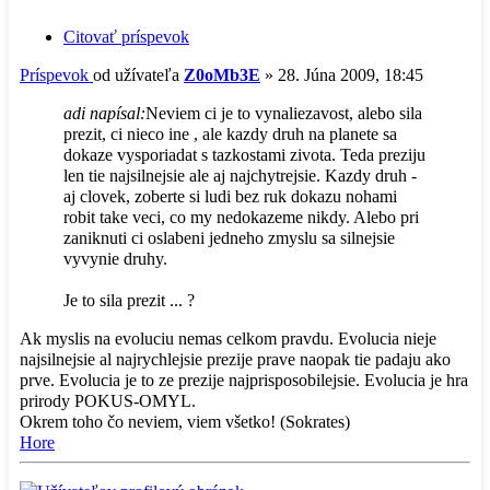
Citovať príspevok
Príspevok
od užívateľa
Z0oMb3E
»
28. Júna 2009, 18:45
adi napísal:
Neviem ci je to vynaliezavost, alebo sila
prezit, ci nieco ine , ale kazdy druh na planete sa
dokaze vysporiadat s tazkostami zivota. Teda preziju
len tie najsilnejsie ale aj najchytrejsie. Kazdy druh -
aj clovek, zoberte si ludi bez ruk dokazu nohami
robit take veci, co my nedokazeme nikdy. Alebo pri
zaniknuti ci oslabeni jedneho zmyslu sa silnejsie
vyvynie druhy.
Je to sila prezit ... ?
Ak myslis na evoluciu nemas celkom pravdu. Evolucia nieje
najsilnejsie al najrychlejsie prezije prave naopak tie padaju ako
prve. Evolucia je to ze prezije najprisposobilejsie. Evolucia je hra
prirody POKUS-OMYL.
Okrem toho čo neviem, viem všetko! (Sokrates)
Hore