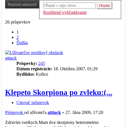
Napísať odpoveď
Hľadať
Rozšírené vyhľadávanie
26 príspevkov
1
2
Ďalšia
atttack
Príspevky:
245
Dátum registrácie:
18. Októbra 2007, 01:29
Bydlisko:
Košice
Klepeto Skorpiona po zvleku:(...
Citovať príspevok
Príspevok
od užívateľa
atttack
»
27. Júna 2009, 17:20
Zdravim vsetkych.Mam dva skorpiony heterometrus