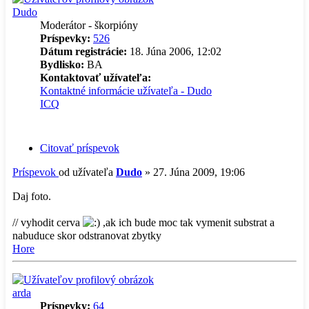
Dudo
Moderátor - škorpióny
Príspevky:
526
Dátum registrácie:
18. Júna 2006, 12:02
Bydlisko:
BA
Kontaktovať užívateľa:
Kontaktné informácie užívateľa - Dudo
ICQ
Citovať príspevok
Príspevok
od užívateľa
Dudo
»
27. Júna 2009, 19:06
Daj foto.
// vyhodit cerva
,ak ich bude moc tak vymenit substrat a
nabuduce skor odstranovat zbytky
Hore
arda
Príspevky:
64