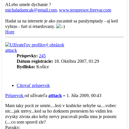
ALebo umele dychanie ?
michaladamcak@gmail.com
,
www.terapresov.freevar.com
Hadat sa na internete je ako zucastnit sa paralympiady - aj ked
vyhras - furt si retardovany.
Hore
atttack
Príspevky:
245
Dátum registrácie:
18. Októbra 2007, 01:29
Bydlisko:
Košice
Citovať príspevok
Príspevok
od užívateľa
atttack
»
1. Júla 2009, 00:43
Mam taky pocit ze umrie....lezi v krabicke nehybe sa....vobec
nic...jak mrtvy...ked sa ho dotknem prenesiem ho vidim len
zvysky zivota ako keby nervy pracovali podla mna je ponom:
(....co som spravil zle?
Pavuky: