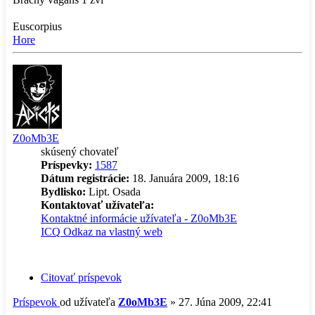
Euscorpius
Hore
Z0oMb3E
skúsený chovateľ
Príspevky:
1587
Dátum registrácie:
18. Januára 2009, 18:16
Bydlisko:
Lipt. Osada
Kontaktovať užívateľa:
Kontaktné informácie užívateľa - Z0oMb3E
ICQ
Odkaz na vlastný web
Citovať príspevok
Príspevok
od užívateľa
Z0oMb3E
»
27. Júna 2009, 22:41