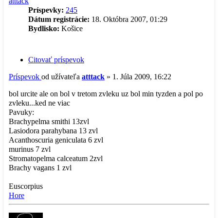
atttack
Príspevky:
245
Dátum registrácie:
18. Októbra 2007, 01:29
Bydlisko:
Košice
Citovať príspevok
Príspevok
od užívateľa
atttack
»
1. Júla 2009, 16:22
bol urcite ale on bol v tretom zvleku uz bol min tyzden a pol po
zvleku...ked ne viac
Pavuky:
Brachypelma smithi 13zvl
Lasiodora parahybana 13 zvl
Acanthoscuria geniculata 6 zvl
murinus 7 zvl
Stromatopelma calceatum 2zvl
Brachy vagans 1 zvl
Euscorpius
Hore