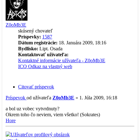
Z0oMb3E
skúsený chovateľ
Príspevky:
1587
Dátum registrácie:
18. Januára 2009, 18:16
Bydlisko:
Lipt. Osada
Kontaktovať užívateľa:
Kontaktné informácie užívateľa - Z0oMb3E
ICQ
Odkaz na vlastný web
Citovať príspevok
Príspevok
od užívateľa
Z0oMb3E
»
1. Júla 2009, 16:18
a bol uz vobec vytvrdnuty?
Okrem toho čo neviem, viem všetko! (Sokrates)
Hore