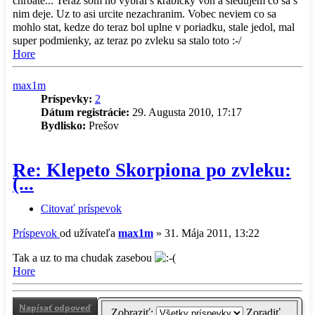
chrbate... Teraz som ho vybral s krabicky von a sledujem co sa s
nim deje. Uz to asi urcite nezachranim. Vobec neviem co sa
mohlo stat, kedze do teraz bol uplne v poriadku, stale jedol, mal
super podmienky, az teraz po zvleku sa stalo toto :-/
Hore
max1m
Príspevky:
2
Dátum registrácie:
29. Augusta 2010, 17:17
Bydlisko:
Prešov
Re: Klepeto Skorpiona po zvleku:
(...
Citovať príspevok
Príspevok
od užívateľa
max1m
»
31. Mája 2011, 13:22
Tak a uz to ma chudak zasebou
Hore
Napísať odpoveď
Zobraziť:
Zoradiť