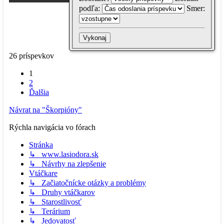
podľa:
Smer:
26 príspevkov
1
2
Ďalšia
Návrat na "Škorpióny"
Rýchla navigácia vo fórach
Stránka
↳ www.lasiodora.sk
↳ Návrhy na zlepšenie
Vtáčkare
↳ Začiatočnícke otázky a problémy
↳ Druhy vtáčkarov
↳ Starostlivosť
↳ Terárium
↳ Jedovatosť