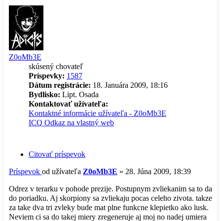
Z0oMb3E
skúsený chovateľ
Príspevky:
1587
Dátum registrácie:
18. Januára 2009, 18:16
Bydlisko:
Lipt. Osada
Kontaktovať užívateľa:
Kontaktné informácie užívateľa - Z0oMb3E
ICQ
Odkaz na vlastný web
Citovať príspevok
Príspevok
od užívateľa
Z0oMb3E
»
28. Júna 2009, 18:39
Odrez v terarku v pohode prezije. Postupnym zvliekanim sa to da
do poriadku. Aj skorpiony sa zvliekaju pocas celeho zivota. takze
za take dva tri zvleky bude mat plne funkcne klepietko ako lusk.
Neviem ci sa do takej miery zregeneruje aj moj no nadej umiera