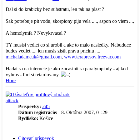
Dal si do krabicky bez substratu, len tak na plast ?
Sak potrebuje pit vodu, skorpiony piju vela ...., aspon co viem ...,
A hemolymfa ? Nevykrvacal ?
TY musisi vediet co si urobil a ake to malo nasledky. Nabuduce
budes vediet ..., len musis zistit pravu pricinu ...,
michaladamcak@gmail.com
,
www.terapresov.freevar.com
Hadat sa na internete je ako zucastnit sa paralympiady - aj ked
vyhras - furt si retardovany.
Hore
atttack
Príspevky:
245
Dátum registrácie:
18. Októbra 2007, 01:29
Bydlisko:
Košice
Citovať príspevok