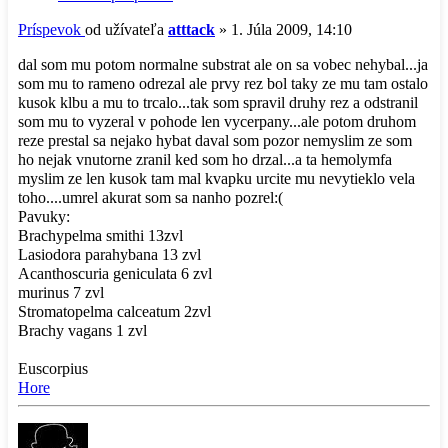
Príspevok
od užívateľa
atttack
»
1. Júla 2009, 14:10
dal som mu potom normalne substrat ale on sa vobec nehybal...ja
som mu to rameno odrezal ale prvy rez bol taky ze mu tam ostalo
kusok klbu a mu to trcalo...tak som spravil druhy rez a odstranil
som mu to vyzeral v pohode len vycerpany...ale potom druhom
reze prestal sa nejako hybat daval som pozor nemyslim ze som
ho nejak vnutorne zranil ked som ho drzal...a ta hemolymfa
myslim ze len kusok tam mal kvapku urcite mu nevytieklo vela
toho....umrel akurat som sa nanho pozrel:(
Pavuky:
Brachypelma smithi 13zvl
Lasiodora parahybana 13 zvl
Acanthoscuria geniculata 6 zvl
murinus 7 zvl
Stromatopelma calceatum 2zvl
Brachy vagans 1 zvl
Euscorpius
Hore