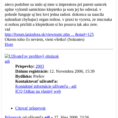
nieco podobne sa stalo aj mne u imperatora pri pareni samcek
uplne vylomil samickino klepietko ja som jej ho odrezal. v
pohode funguje aj bez lovi jedna radost. dokonca sa naucila
nahradzat chybajuci organ nohou. v praxi to vyzera, ze mucnaka
si nohou prichiti a klepietkom si ho posuva tak ako zere.
vid
http://forum.lasiodora.sk/viewtopic.php ... &start=125
Okrem toho čo neviem, viem všetko! (Sokrates)
Hore
adi
Príspevky:
2003
Dátum registrácie:
12. Novembra 2006, 15:39
Bydlisko:
Prešov
Kontaktovať užívateľa:
Kontaktné informácie užívateľa - adi
ICQ
Odkaz na vlastný web
Citovať príspevok
Príspevok
od užívateľa
adi
»
27. Júna 2009, 23:56