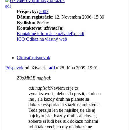
adi
Príspevky:
2003
Dátum registrácie:
12. Novembra 2006, 15:39
Bydlisko:
Prešov
Kontaktovať užívateľa:
Kontaktné informácie užívateľa - adi
ICQ
Odkaz na vlastný web
Citovať príspevok
Príspevok
od užívateľa
adi
»
28. Júna 2009, 19:01
Z0oMb3E napísal:
adi napísal:
Neviem ci je to
vynaliezavost, alebo sila prezit, ci nieco
ine , ale kazdy druh na planete sa
dokaze vysporiadat s tazkostami zivota.
Teda preziju len tie najsilnejsie ale aj
najchytrejsie. Kazdy druh - aj clovek,
zoberte si ludi bez ruk dokazu nohami
robit take veci, co my nedokazeme