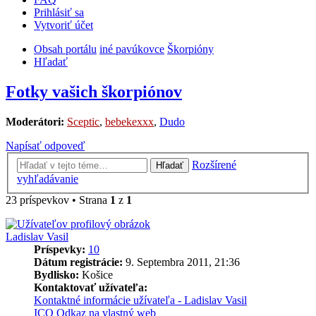
Prihlásiť sa
Vytvoriť účet
Obsah portálu
iné pavúkovce
Škorpióny
Hľadať
Fotky vašich škorpiónov
Moderátori:
Sceptic
,
bebekexxx
,
Dudo
Napísať odpoveď
Rozšírené
Hľadať
vyhľadávanie
23 príspevkov • Strana
1
z
1
Ladislav Vasil
Príspevky:
10
Dátum registrácie:
9. Septembra 2011, 21:36
Bydlisko:
Košice
Kontaktovať užívateľa:
Kontaktné informácie užívateľa - Ladislav Vasil
ICQ
Odkaz na vlastný web