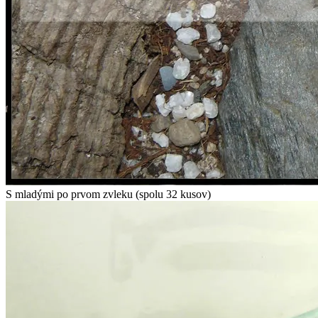
S mladými po prvom zvleku (spolu 32 kusov)