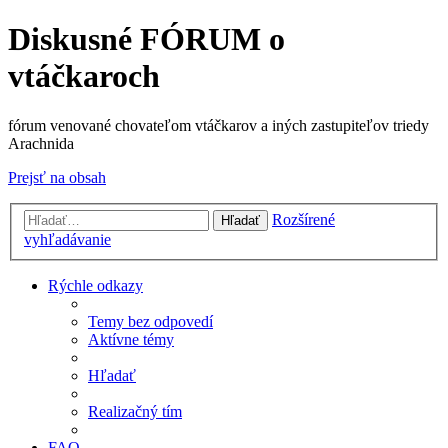
Diskusné FÓRUM o
vtáčkaroch
fórum venované chovateľom vtáčkarov a iných zastupiteľov triedy
Arachnida
Prejsť na obsah
Rozšírené
Hľadať
vyhľadávanie
Rýchle odkazy
Temy bez odpovedí
Aktívne témy
Hľadať
Realizačný tím
FAQ