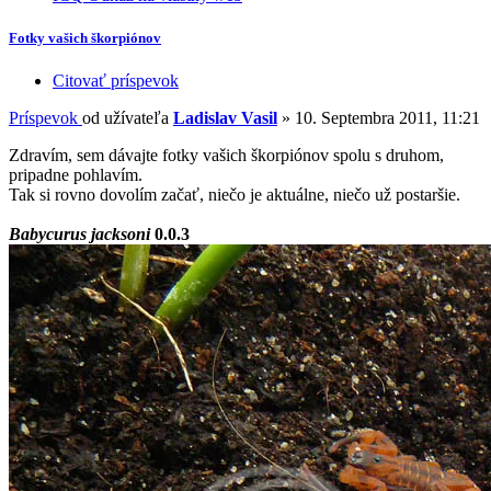
Fotky vašich škorpiónov
Citovať príspevok
Príspevok
od užívateľa
Ladislav Vasil
»
10. Septembra 2011, 11:21
Zdravím, sem dávajte fotky vašich škorpiónov spolu s druhom,
pripadne pohlavím.
Tak si rovno dovolím začať, niečo je aktuálne, niečo už postaršie.
Babycurus jacksoni
0.0.3