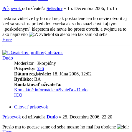
Príspevok
od užívateľa
Selector
»
15. Decembra 2006, 15:15
neda sa vidiet ze by ho mal nejak poskodene len ho nevie otvorit aj
ked sa snazi. napr ked drzi cvrcka ak sa ho snazi chytit aj tym
,,poskodenym" klepetom ale nevie ho proste otvorit. a tvojmu sa to
ako napravilo
zvliekol sa alebo len tak sam od seba
Hore
Dudo
Moderátor - škorpióny
Príspevky:
526
Dátum registrácie:
18. Júna 2006, 12:02
Bydlisko:
BA
Kontaktovať užívateľa:
Kontaktné informácie užívateľa - Dudo
ICQ
Citovať príspevok
Príspevok
od užívateľa
Dudo
»
25. Decembra 2006, 22:20
Preslo mu to pocase same od seba,mozno ho mal iba ubolene