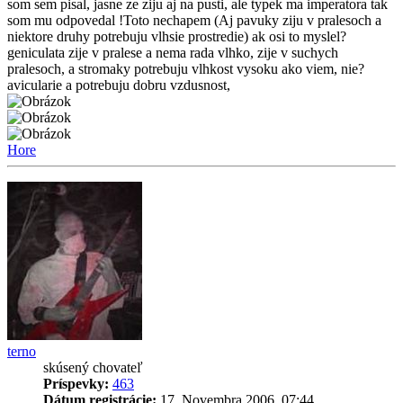
som sem pisal, jasne ze ziju aj na pusti, ale typek ma imperatora tak
som mu odpovedal !Toto nechapem (Aj pavuky ziju v pralesoch a
niektore druhy potrebuju vlhsie prostredie) ak osi to myslel?
geniculata zije v pralese a nema rada vlhko, zije v suchych
pralesoch, a stromaky potrebuju vlhkost vysoku ako viem, nie?
avicularie a potrebuju dobru vzdusnost,
Hore
terno
skúsený chovateľ
Príspevky:
463
Dátum registrácie:
17. Novembra 2006, 07:44