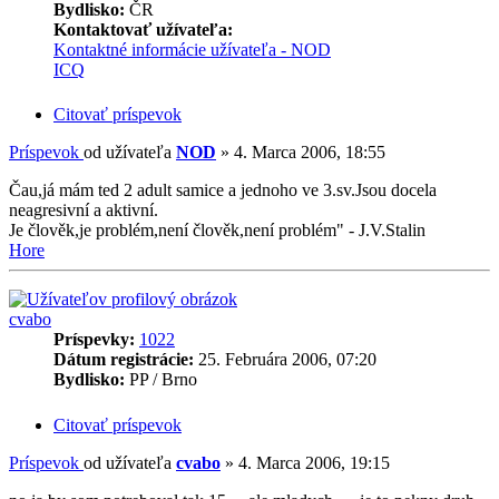
Bydlisko:
ČR
Kontaktovať užívateľa:
Kontaktné informácie užívateľa - NOD
ICQ
Citovať príspevok
Príspevok
od užívateľa
NOD
»
4. Marca 2006, 18:55
Čau,já mám ted 2 adult samice a jednoho ve 3.sv.Jsou docela
neagresivní a aktivní.
Je člověk,je problém,není člověk,není problém" - J.V.Stalin
Hore
cvabo
Príspevky:
1022
Dátum registrácie:
25. Februára 2006, 07:20
Bydlisko:
PP / Brno
Citovať príspevok
Príspevok
od užívateľa
cvabo
»
4. Marca 2006, 19:15