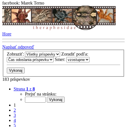
facebook: Marek Terno
Hore
Napísať odpoveď
Zobraziť:
Zoradiť podľa:
Smer:
183 príspevkov
Strana
1
z
8
Prejsť na stránku:
1
2
3
4
5