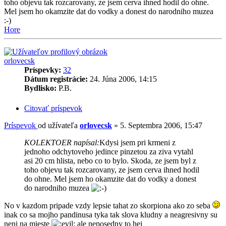
toho objevu tak rozcarovany, ze jsem cerva ihned hodil do ohne.
Mel jsem ho okamzite dat do vodky a donest do narodniho muzea
:-)
Hore
orlovecsk
Príspevky:
32
Dátum registrácie:
24. Júna 2006, 14:15
Bydlisko:
P.B.
Citovať príspevok
Príspevok
od užívateľa
orlovecsk
»
5. Septembra 2006, 15:47
KOLEKTOER napísal:
Kdysi jsem pri krmeni z
jednoho odchytoveho jedince pinzetou za ziva vytahl
asi 20 cm hlista, nebo co to bylo. Skoda, ze jsem byl z
toho objevu tak rozcarovany, ze jsem cerva ihned hodil
do ohne. Mel jsem ho okamzite dat do vodky a donest
do narodniho muzea
No v kazdom pripade vzdy lepsie tahat zo skorpiona ako zo seba
inak co sa mojho pandinusa tyka tak slova kludny a neagresivny su
neni na mieste
ale neposedny to hej