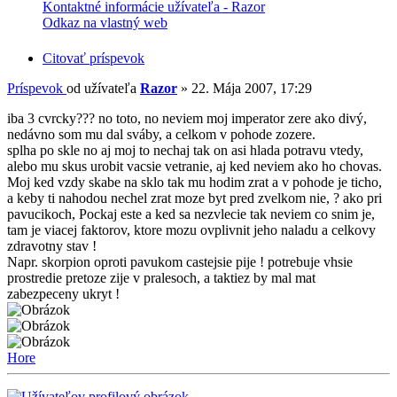
Kontaktné informácie užívateľa - Razor
Odkaz na vlastný web
Citovať príspevok
Príspevok
od užívateľa
Razor
»
22. Mája 2007, 17:29
iba 3 cvrcky??? no toto, no neviem moj imperator zere ako divý,
nedávno som mu dal sváby, a celkom v pohode zozere.
splha po skle no aj moj to nechaj tak on asi hlada potravu vtedy,
alebo mu skus urobit vacsie vetranie, aj ked neviem ako ho chovas.
Moj ked vzdy skabe na sklo tak mu hodim zrat a v pohode je ticho,
a keby ti nahodou nechel zrat moze byt pred zvelkom nie, ? ako pri
pavucikoch, Pockaj este a ked sa nezvlecie tak neviem co snim je,
tam je viacej faktorov, ktore mozu ovplivnit jeho naladu a celkovy
zdravotny stav !
Napr. skorpion oproti pavukom castejsie pije ! potrebuje vhsie
prostredie pretoze zije v pralesoch, a taktiez by mal mat
zabezpeceny ukryt !
Hore