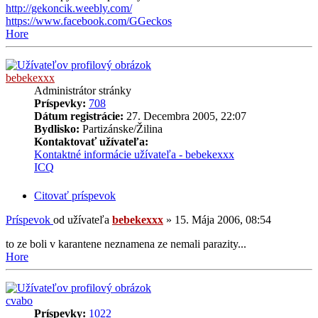
http://gekoncik.weebly.com/
https://www.facebook.com/GGeckos
Hore
bebekexxx
Administrátor stránky
Príspevky:
708
Dátum registrácie:
27. Decembra 2005, 22:07
Bydlisko:
Partizánske/Žilina
Kontaktovať užívateľa:
Kontaktné informácie užívateľa - bebekexxx
ICQ
Citovať príspevok
Príspevok
od užívateľa
bebekexxx
»
15. Mája 2006, 08:54
to ze boli v karantene neznamena ze nemali parazity...
Hore
cvabo
Príspevky:
1022