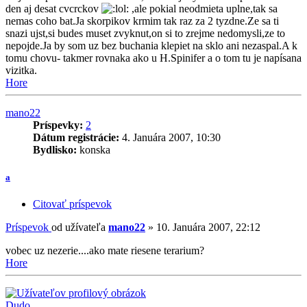
den aj desat cvcrckov
,ale pokial neodmieta uplne,tak sa
nemas coho bat.Ja skorpikov krmim tak raz za 2 tyzdne.Ze sa ti
snazi ujst,si budes muset zvyknut,on si to zrejme nedomysli,ze to
nepojde.Ja by som uz bez buchania klepiet na sklo ani nezaspal.A k
tomu chovu- takmer rovnaka ako u H.Spinifer a o tom tu je napísana
vizitka.
Hore
mano22
Príspevky:
2
Dátum registrácie:
4. Januára 2007, 10:30
Bydlisko:
konska
a
Citovať príspevok
Príspevok
od užívateľa
mano22
»
10. Januára 2007, 22:12
vobec uz nezerie....ako mate riesene terarium?
Hore
Dudo