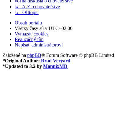
voľná diskusia o chovateľstve
↳ A-Z o chovateľstve
↳ Offtopic
Obsah portálu
Všetky časy sú v
UTC+02:00
Vymazať cookies
Realizačný tím
Napísať administrátorovi
Založené na
phpBB
® Forum Software © phpBB Limited
*
Original Author:
Brad Veryard
*
Updated to 3.2 by
MannixMD