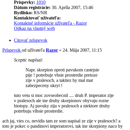
Príspevky:
1010
Dátum registrácie:
30. Apríla 2007, 15:46
Bydlisko:
RS/NR
Kontaktovať užívateľa:
Kontaktné informácie užívateľa - Razor
Odkaz na vlastný web
Citovať príspevok
Príspevok
od užívateľa
Razor
»
24. Mája 2007, 11:15
Sceptic napísal:
Napr. skorpion oproti pavukom castejsie
pije ! potrebuje vhsie prostredie pretoze
zije v pralesoch, a taktiez by mal mat
zabezpeceny ukryt !
tuto vetu si moc zovseobecnil .... druh P. imperator zije
v pralesoch ale ine druhy skorpionov obyvaju rozne
biotopy. Aj pavuky ziju v pralesoch a niektore druhy
potrebuju vlhsie prostredie.
ach jaj, vies co, nevidis tam ze som napisal ze zije v pralesoch? a
toto je pokec o pandinovi imperatorovi, tak ine skorpiony naco by