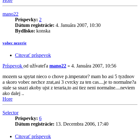
Hore
mano22
Príspevky:
2
Dátum registrácie:
4. Januára 2007, 10:30
Bydlisko:
konska
vobec nezerie
Citovať príspevok
Príspevok
od užívateľa
mano22
»
4. Januára 2007, 10:56
mozem sa spytat nieco o chove p.imperator? mam ho asi 5 tyzdnov
a skoro vobec nechce zrat,asi 3 cvrcky za ten cas....je to normalne?a
stale sa snazi akoby ujst z teraria,to asi tiez neni normalne....neviem
ako dalej ..
Hore
Selector
Príspevky:
6
Dátum registrácie:
13. Decembra 2006, 17:40
Citovať príspevok