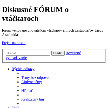
Diskusné FÓRUM o
vtáčkaroch
fórum venované chovateľom vtáčkarov a iných zastupiteľov triedy
Arachnida
Prejsť na obsah
Rozšírené
Hľadať
vyhľadávanie
Rýchle odkazy
Temy bez odpovedí
Aktívne témy
Hľadať
Realizačný tím
FAQ