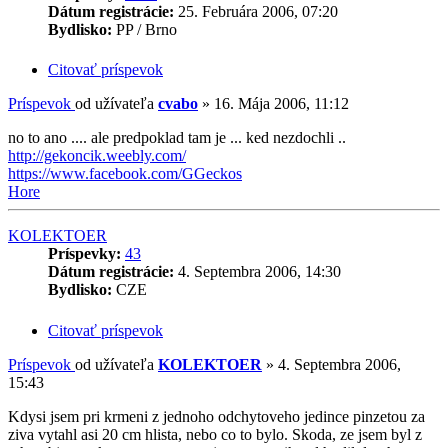
Dátum registrácie:
25. Februára 2006, 07:20
Bydlisko:
PP / Brno
Citovať príspevok
Príspevok
od užívateľa
cvabo
»
16. Mája 2006, 11:12
no to ano .... ale predpoklad tam je ... ked nezdochli ..
http://gekoncik.weebly.com/
https://www.facebook.com/GGeckos
Hore
KOLEKTOER
Príspevky:
43
Dátum registrácie:
4. Septembra 2006, 14:30
Bydlisko:
CZE
Citovať príspevok
Príspevok
od užívateľa
KOLEKTOER
»
4. Septembra 2006,
15:43
Kdysi jsem pri krmeni z jednoho odchytoveho jedince pinzetou za
ziva vytahl asi 20 cm hlista, nebo co to bylo. Skoda, ze jsem byl z