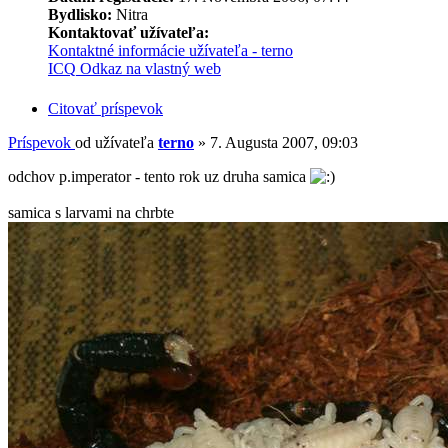
Bydlisko:
Nitra
Kontaktovať užívateľa:
Kontaktné informácie užívateľa - terno
ICQ
Odkaz na vlastný web
Citovať príspevok
Príspevok
od užívateľa
terno
»
7. Augusta 2007, 09:03
odchov p.imperator - tento rok uz druha samica
samica s larvami na chrbte