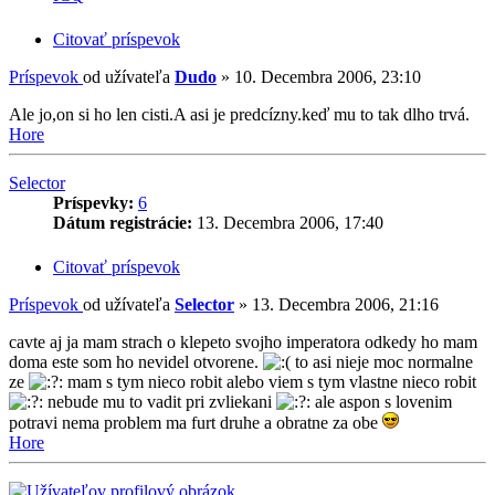
Citovať príspevok
Príspevok
od užívateľa
Dudo
»
10. Decembra 2006, 23:10
Ale jo,on si ho len cisti.A asi je predcízny.keď mu to tak dlho trvá.
Hore
Selector
Príspevky:
6
Dátum registrácie:
13. Decembra 2006, 17:40
Citovať príspevok
Príspevok
od užívateľa
Selector
»
13. Decembra 2006, 21:16
cavte aj ja mam strach o klepeto svojho imperatora odkedy ho mam
doma este som ho nevidel otvorene.
to asi nieje moc normalne
ze
mam s tym nieco robit alebo viem s tym vlastne nieco robit
nebude mu to vadit pri zvliekani
ale aspon s lovenim
potravi nema problem ma furt druhe a obratne za obe
Hore