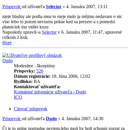
Príspevok
od užívateľa
Selector
»
4. Januára 2007, 13:11
nieje hladny ale podla mna to nieje malo ja môjmu nedavam o nic
viac lebo to potom nevizera pekne ked sa prezere a s pomedzi
platniciek mu vidiet kozu
Naposledy upravil/-a
Selector
v 6. Januára 2007, 11:47, upravené
celkom 2 krát.
Hore
Dudo
Moderátor - škorpióny
Príspevky:
526
Dátum registrácie:
18. Júna 2006, 12:02
Bydlisko:
BA
Kontaktovať užívateľa:
Kontaktné informácie užívateľa - Dudo
ICQ
Citovať príspevok
Príspevok
od užívateľa
Dudo
»
4. Januára 2007, 14:30
Či je to uplne normalne neviem,lebo moji by boli schopni zozrat za