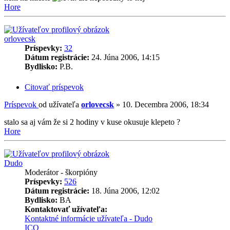
Hore
orlovecsk
Príspevky:
32
Dátum registrácie:
24. Júna 2006, 14:15
Bydlisko:
P.B.
Citovať príspevok
Príspevok
od užívateľa
orlovecsk
»
10. Decembra 2006, 18:34
stalo sa aj vám že si 2 hodiny v kuse okusuje klepeto ?
Hore
Dudo
Moderátor - škorpióny
Príspevky:
526
Dátum registrácie:
18. Júna 2006, 12:02
Bydlisko:
BA
Kontaktovať užívateľa:
Kontaktné informácie užívateľa - Dudo
ICQ