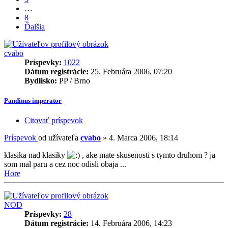
…
8
Ďalšia
cvabo
Príspevky:
1022
Dátum registrácie:
25. Februára 2006, 07:20
Bydlisko:
PP / Brno
Pandinus imperator
Citovať príspevok
Príspevok
od užívateľa
cvabo
»
4. Marca 2006, 18:14
klasika nad klasiky
, ake mate skusenosti s tymto druhom ? ja
som mal paru a cez noc odisli obaja ...
Hore
NOD
Príspevky:
28
Dátum registrácie:
14. Februára 2006, 14:23