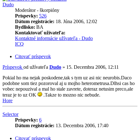
Dudo
Moderátor - škorpióny
Príspevky:
526
Dátum registrácie:
18. Júna 2006, 12:02
Bydlisko:
BA
Kontaktovať užívateľa:
Kontaktné informácie užívateľa - Dudo
ICQ
Citovať príspevok
Príspevok
od užívateľa
Dudo
»
15. Decembra 2006, 12:11
Pokial ho ma nejak poskodene,tak s tym uz asi nic neurobis.Daco
podobne som tiez pozoroval aj u mojho heterometrusa.Dlhsi cas ho
vobec nepouzival a mal ho stale zavrete, doteraz netusim preco,ale
teraz je to uz OK
.Takze to mozno nic nebude.
Hore
Selector
Príspevky:
6
Dátum registrácie:
13. Decembra 2006, 17:40
Citovať príspevok