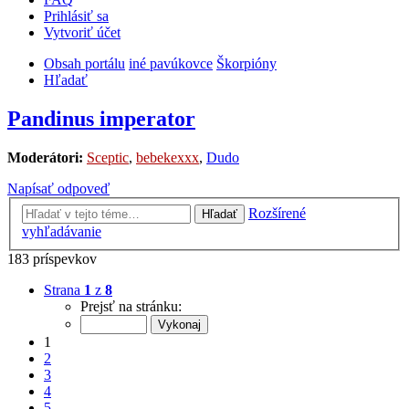
Prihlásiť sa
Vytvoriť účet
Obsah portálu
iné pavúkovce
Škorpióny
Hľadať
Pandinus imperator
Moderátori:
Sceptic
,
bebekexxx
,
Dudo
Napísať odpoveď
Rozšírené
Hľadať
vyhľadávanie
183 príspevkov
Strana
1
z
8
Prejsť na stránku:
1
2
3
4
5