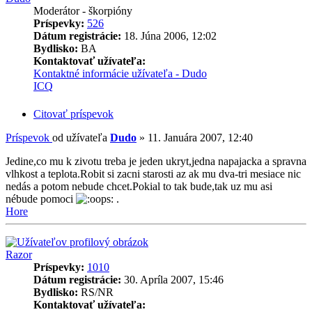
Moderátor - škorpióny
Príspevky:
526
Dátum registrácie:
18. Júna 2006, 12:02
Bydlisko:
BA
Kontaktovať užívateľa:
Kontaktné informácie užívateľa - Dudo
ICQ
Citovať príspevok
Príspevok
od užívateľa
Dudo
»
11. Januára 2007, 12:40
Jedine,co mu k zivotu treba je jeden ukryt,jedna napajacka a spravna
vlhkost a teplota.Robit si zacni starosti az ak mu dva-tri mesiace nic
nedás a potom nebude chcet.Pokial to tak bude,tak uz mu asi
nébude pomoci
.
Hore
Razor
Príspevky:
1010
Dátum registrácie:
30. Apríla 2007, 15:46
Bydlisko:
RS/NR
Kontaktovať užívateľa: