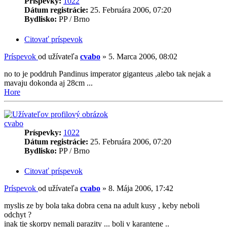
Príspevky:
1022
Dátum registrácie:
25. Februára 2006, 07:20
Bydlisko:
PP / Brno
Citovať príspevok
Príspevok
od užívateľa
cvabo
»
5. Marca 2006, 08:02
no to je poddruh Pandinus imperator giganteus ,alebo tak nejak a
mavaju dokonda aj 28cm ...
Hore
cvabo
Príspevky:
1022
Dátum registrácie:
25. Februára 2006, 07:20
Bydlisko:
PP / Brno
Citovať príspevok
Príspevok
od užívateľa
cvabo
»
8. Mája 2006, 17:42
myslis ze by bola taka dobra cena na adult kusy , keby neboli
odchyt ?
inak tie skorpy nemali parazity ... boli v karantene ..