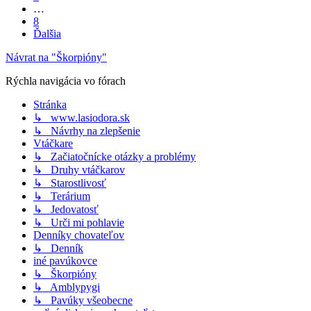
…
8
Ďalšia
Návrat na "Škorpióny"
Rýchla navigácia vo fórach
Stránka
↳ www.lasiodora.sk
↳ Návrhy na zlepšenie
Vtáčkare
↳ Začiatočnícke otázky a problémy
↳ Druhy vtáčkarov
↳ Starostlivosť
↳ Terárium
↳ Jedovatosť
↳ Urči mi pohlavie
Denníky chovateľov
↳ Denník
iné pavúkovce
↳ Škorpióny
↳ Amblypygi
↳ Pavúky všeobecne