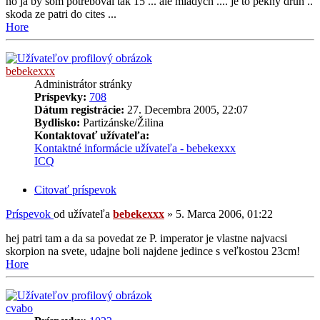
no ja by som potreboval tak 15 ... ale mladych .... je to pekny druh ..
skoda ze patri do cites ...
Hore
bebekexxx
Administrátor stránky
Príspevky:
708
Dátum registrácie:
27. Decembra 2005, 22:07
Bydlisko:
Partizánske/Žilina
Kontaktovať užívateľa:
Kontaktné informácie užívateľa - bebekexxx
ICQ
Citovať príspevok
Príspevok
od užívateľa
bebekexxx
»
5. Marca 2006, 01:22
hej patri tam a da sa povedat ze P. imperator je vlastne najvacsi
skorpion na svete, udajne boli najdene jedince s veľkostou 23cm!
Hore
cvabo