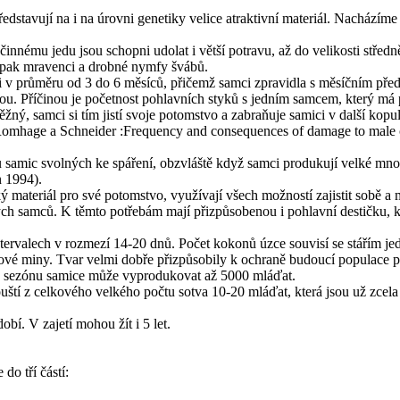
edstavují na i na úrovni genetiky velice atraktivní materiál. Nacház
činnému jedu jsou schopni udolat i větší potravu, až do velikosti střed
 pak mravenci a drobné nymfy švábů.
i v průměru od 3 do 6 měsíců, přičemž samci zpravidla s měsíčním pře
tou. Příčinou je početnost pohlavních styků s jedním samcem, který má
ěžný, samci si tím jistí svoje potomstvo a zabraňuje samici v další ko
 (Romhage a Schneider :Frequency and consequences of damage to male
samic svolných ke spáření, obzvláště když samci produkují velké množ
 1994).
ký materiál pro své potomstvo, využívají všech možností zajistit sobě a
ch samců. K těmto potřebám mají přizpůsobenou i pohlavní destičku, 
ervalech v rozmezí 14-20 dnů. Počet kokonů úzce souvisí se stářím je
é miny. Tvar velmi dobře přizpůsobily k ochraně budoucí populace př
ou sezónu samice může vyprodukovat až 5000 mláďat.
í z celkového velkého počtu sotva 10-20 mláďat, která jsou už zcela sa
bí. V zajetí mohou žít i 5 let.
do tří částí: