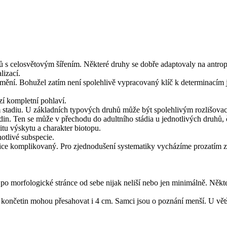
 s celosvětovým šířením. Některé druhy se dobře adaptovaly na antrop
lizací.
ění. Bohužel zatím není spolehlivě vypracovaný klíč k determinacím je
í kompletní pohlaví.
m stadiu. U základních typových druhů může být spolehlivým rozlišovac
n. Ten se může v přechodu do adultního stádia u jednotlivých druhů, č
tu výskytu a charakter biotopu.
notlivé subspecie.
velice komplikovaný. Pro zjednodušení systematiky vycházíme prozatím 
e po morfologické stránce od sebe nijak neliší nebo jen minimálně. Něk
 končetin mohou přesahovat i 4 cm. Samci jsou o poznání menší. U větš