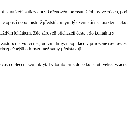
dní patra keřů s úkrytem v kořenovém porostu, štěrbiny ve zdech, pod
chle opustí nebo mistrně předstírá uhynulý exemplář s charakteristickou
každým lehátkem. Zde zároveň přicházejí časteji do kontaktu s
stupci pavoučí říše, udržují hmyzí populace v přirozené rovnováze.
ebezpečnějšího hmyzu než samy představují.
částí oblečení svůj úkryt. I v tomto případě je kousnutí velice vzácné