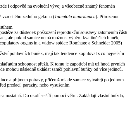
íme zde i odpověd na evoluční vývoj a všeobecně známý fenomén
ně vzrostlého zedního gekona (
Tarentola mauritanica
). Přirozenou
dstihem.
 posléze za důsledek poškození reprodukční soustavy zalomením části
pulaci, ale pokud samice nemá možnost výběru kvalitnějších buněk,
 copulatory organs in a widow spider: Romhage a Schneider 2005)
ství pohlavních buněk, mají tak tendence kopulovat s co největším
 mláďatům schopnost přežít. K tomu je zapotřebí mít už hned prvních
kde mohou následně ukládat samčí pohlavní buňky od více jedinců.
dince a přijmem potravy, přičemž mladé samice vytvářejí po jednom
ed predací, parazity, nebo vysušením.
mostatná. Do okolí se šíří pomocí větru. Zakládají vlastní hnízda,