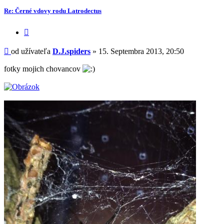
Re: Černé vdovy rodu Latrodectus
Citovať
príspevok
Príspevok
od užívateľa
D.J.spiders
»
15. Septembra 2013, 20:50
fotky mojich chovancov