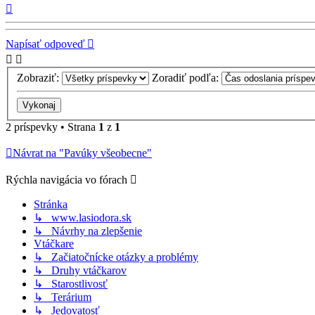
Hore
Napísať odpoveď
Zobraziť:
Zoradiť podľa:
2 príspevky • Strana
1
z
1
Návrat na "Pavúky všeobecne"
Rýchla navigácia vo fórach
Stránka
↳ www.lasiodora.sk
↳ Návrhy na zlepšenie
Vtáčkare
↳ Začiatočnícke otázky a problémy
↳ Druhy vtáčkarov
↳ Starostlivosť
↳ Terárium
↳ Jedovatosť