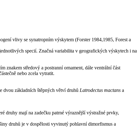
ogení vlivy se synatropním výskytem (Forster 1984,1985, Forest a
dnotlivých specií. Značná variabilita v geografických výskytech i na
ím znakem středový a postranní ornament, dále ventrální část
ástečně nebo zcela vytratit.
ze dvou základních štěpných větví druhů
Latrodectus mactans
a
teré druhy mají na zadečku patrné výraznější výstražné prvky,
iny druhů je v dospělosti vyvinutý pohlavní dimorfismus a