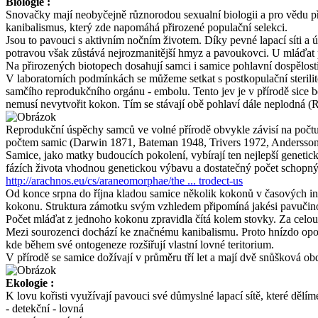
Biologie :
Snovačky mají neobyčejně různorodou sexualní biologii a pro vědu př
kanibalismus, který zde napomáhá přirozené populační selekci.
Jsou to pavouci s aktivním nočním životem. Díky pevné lapací síti a ú
potravou však zůstává nejrozmanitější hmyz a pavoukovci. U mláďat
Na přirozených biotopech dosahují samci i samice pohlavní dospělost
V laboratorních podmínkách se můžeme setkat s postkopulační sterili
samčího reprodukčního orgánu - embolu. Tento jev je v přírodě sice b
nemusí nevytvořit kokon. Tím se stávají obě pohlaví dále neplodná
Reprodukční úspěchy samců ve volné přírodě obvykle závisí na počtu 
počtem samic (Darwin 1871, Bateman 1948, Trivers 1972, Andersson
Samice, jako matky budoucích pokolení, vybírají ten nejlepší genetic
fázích života vhodnou genetickou výbavu a dostatečný počet schopný
http://arachnos.eu/cs/araneomorphae/the ... trodect-us
Od konce srpna do října kladou samice několik kokonů v časových int
kokonu. Struktura zámotku svým vzhledem připomíná jakési pavučinov
Počet mláďat z jednoho kokonu zpravidla čítá kolem stovky. Za cel
Mezi sourozenci dochází ke značnému kanibalismu. Proto hnízdo opoušt
kde během své ontogeneze rozšiřují vlastní lovné teritorium.
V přírodě se samice dožívají v průměru tří let a mají dvě snůšková obdo
Ekologie :
K lovu kořisti využívají pavouci své důmyslné lapací sítě, které dělíme 
- detekční - lovná