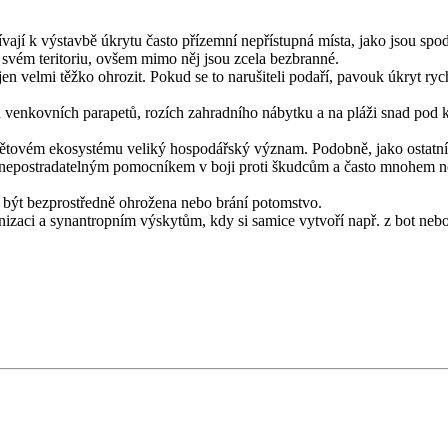
ají k výstavbě úkrytu často přízemní nepřístupná místa, jako jsou spo
vém teritoriu, ovšem mimo něj jsou zcela bezbranné.
 jen velmi těžko ohrozit. Pokud se to narušiteli podaří, pavouk úkryt ry
h venkovních parapetů, rozích zahradního nábytku a na pláži snad pod 
vém ekosystému veliký hospodářský význam. Podobně, jako ostatní zá
 nepostradatelným pomocníkem v boji proti škudcům a často mnohem n
tí být bezprostředně ohrožena nebo brání potomstvo.
anizaci a synantropním výskytům, kdy si samice vytvoří např. z bot nebo 