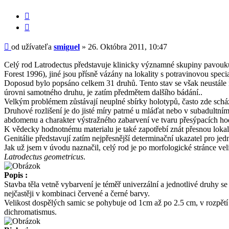
Citovať
príspevok
Príspevok
od užívateľa
smiguel
»
26. Októbra 2011, 10:47
Celý rod Latrodectus představuje klinicky významné skupiny pavouků
Forest 1996), jiné jsou přísně vázány na lokality s potravinovou specia
Doposud bylo popsáno celkem 31 druhů. Tento stav se však neustále m
úrovni samotného druhu, je zatím předmětem dalšího bádání..
Velkým problémem zůstávají neuplné sbírky holotypů, často zde scház
Druhové rozlišení je do jisté míry patrné u mláďat nebo v subadultní
abdomenu a charakter výstražného zabarvení ve tvaru přesýpacích hodi
K vědecky hodnotnému materialu je také zapotřebí znát přesnou lokali
Genitálie představují zatím nejpřesnější determinační ukazatel pro jed
Jak už jsem v úvodu naznačil, celý rod je po morfologické stránce 
Latrodectus geometricus
.
Popis :
Stavba těla vetně vybarvení je téměř univerzální a jednotlivé druhy s
nejčastěji v kombinaci červené a černé barvy.
Velikost dospělých samic se pohybuje od 1cm až po 2.5 cm, v rozpětí
dichromatismus.