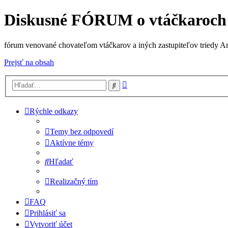
Diskusné FÓRUM o vtáčkaroch
fórum venované chovateľom vtáčkarov a iných zastupiteľov triedy A
Prejsť na obsah
Rozšírené
Hľadať
vyhľadávanie
Rýchle odkazy
Temy bez odpovedí
Aktívne témy
Hľadať
Realizačný tím
FAQ
Prihlásiť sa
Vytvoriť účet