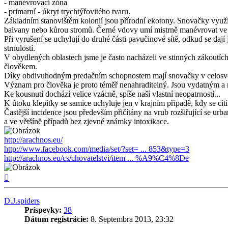
- manévrovací zóna
- primarní - úkryt trychtýřovitého tvaru.
Základním stanovištěm kolonií jsou přírodní ekotony. Snovačky využív
balvany nebo kůrou stromů. Černé vdovy umí mistrně manévrovat ve s
Při vyrušení se uchylují do druhé části pavučinové sítě, odkud se dají
strnulostí.
V obydlených oblastech jsme je často nacházeli ve stinných zákoutíc
člověkem.
Díky obdivuhodným predačním schopnostem mají snovačky v celosvěto
Význam pro člověka je proto téměř nenahraditelný. Jsou vydatným a
Ke kousnutí dochází velice vzácně, spíše naší vlastní neopatrností...
K útoku klepítky se samice uchyluje jen v krajním případě, kdy se cí
Častější incidence jsou především přičítány na vrub rozšiřující se urb
a ve většíně případů bez zjevné známky intoxikace.
http://arachnos.eu/
http://www.facebook.com/media/set/?set= ... 853&type=3
http://arachnos.eu/cs/chovatelstvi/item ... %A9%C4%8De
Hore
D.J.spiders
Príspevky:
38
Dátum registrácie:
8. Septembra 2013, 23:32