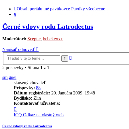
Obsah portálu
iné pavúkovce
Pavúky všeobecne
Hľadať
Černé vdovy rodu Latrodectus
Moderátori:
Sceptic
,
bebekexxx
Napísať odpoveď
Rozšírené
Hľadať
vyhľadávanie
2 príspevky • Strana
1
z
1
smiguel
skúsený chovateľ
Príspevky:
88
Dátum registrácie:
20. Januára 2009, 19:48
Bydlisko:
Zlin
Kontaktovať užívateľa:
Kontaktné
informácie
ICQ
Odkaz na vlastný web
užívateľa
-
Černé vdovy rodu Latrodectus
smiguel