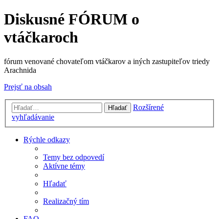
Diskusné FÓRUM o
vtáčkaroch
fórum venované chovateľom vtáčkarov a iných zastupiteľov triedy
Arachnida
Prejsť na obsah
Rozšírené
Hľadať
vyhľadávanie
Rýchle odkazy
Temy bez odpovedí
Aktívne témy
Hľadať
Realizačný tím
FAQ