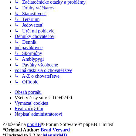
↳ Začiatočnícke otázky a problémy
↳ Druhy vtáčkarov
↳ Starostlivosť
↳ Terárium
↳ Jedovatosť
↳ Urči mi pohlavie
Denníky chovateľov
↳ Denník
iné pavúkovce
↳ Škorpióny
↳ Amblypygi
↳ Pavúky všeobecne
voľná diskusia o chovateľstve
↳ A-Z o chovateľstve
↳ Offtopic
Obsah portálu
Všetky časy sú v
UTC+02:00
Vymazať cookies
Realizačný tím
Napísať administrátorovi
Založené na
phpBB
® Forum Software © phpBB Limited
*
Original Author:
Brad Veryard
*
Updated to 3.2 by
MannixMD