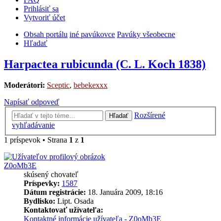
Prihlásiť sa
Vytvoriť účet
Obsah portálu
iné pavúkovce
Pavúky všeobecne
Hľadať
Harpactea rubicunda (C. L. Koch 1838)
Moderátori:
Sceptic
,
bebekexxx
Napísať odpoveď
Rozšírené
Hľadať
vyhľadávanie
1 príspevok • Strana
1
z
1
Z0oMb3E
skúsený chovateľ
Príspevky:
1587
Dátum registrácie:
18. Januára 2009, 18:16
Bydlisko:
Lipt. Osada
Kontaktovať užívateľa:
Kontaktné informácie užívateľa - Z0oMb3E