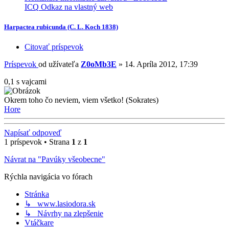
ICQ
Odkaz na vlastný web
Harpactea rubicunda (C. L. Koch 1838)
Citovať príspevok
Príspevok
od užívateľa
Z0oMb3E
»
14. Apríla 2012, 17:39
0,1 s vajcami
Okrem toho čo neviem, viem všetko! (Sokrates)
Hore
Napísať odpoveď
1 príspevok • Strana
1
z
1
Návrat na "Pavúky všeobecne"
Rýchla navigácia vo fórach
Stránka
↳ www.lasiodora.sk
↳ Návrhy na zlepšenie
Vtáčkare