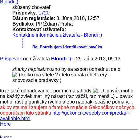
Blondi :)
skúsený chovateľ
Príspevky:
1720
Dátum registrácie:
3. Júna 2010, 12:57
Bydlisko:
PP(Ždiar) /Praha
Kontaktovať užívateľa:
Kontaktné informácie užívateľa - Blondi :)
Re: Potrebujem identifikovať pavúka
Príspevok
od užívateľa
Blondi :)
»
29. Júla 2012, 09:13
sharky napísal:
mozno by sa aspon odhadnut dalo
kolko ma v tele ? ( telo sa rata chelicery -
snovovacie bradavky )
to je také odhadovanie...poďme na jahody
..pavúk mohol
na každý zvlek mať iný nárast (raz väčší, raz menší..) ...pavúk
mohol rásť giganticky rýchlo alebo naopak, strašne pomaly....
ak by ste mali záujem o farebné mutácie Gekončíkov nočných,
odporúčam túto stránku
http://gekoncik.weebly.com/predaj--
available.html
Hore
kurec