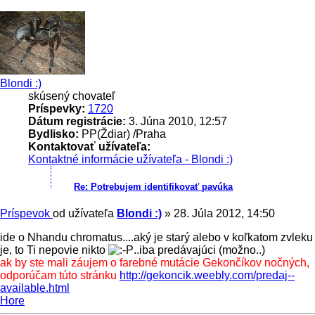
Blondi :)
skúsený chovateľ
Príspevky:
1720
Dátum registrácie:
3. Júna 2010, 12:57
Bydlisko:
PP(Ždiar) /Praha
Kontaktovať užívateľa:
Kontaktné informácie užívateľa - Blondi :)
Re: Potrebujem identifikovať pavúka
Príspevok
od užívateľa
Blondi :)
»
28. Júla 2012, 14:50
ide o Nhandu chromatus....aký je starý alebo v koľkatom zvleku
je, to Ti nepovie nikto
..iba predávajúci (možno..)
ak by ste mali záujem o farebné mutácie Gekončíkov nočných,
odporúčam túto stránku
http://gekoncik.weebly.com/predaj--
available.html
Hore