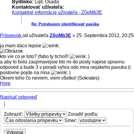
Bydlisko:
Lipt. Osada
Kontaktovať užívateľa:
Kontaktné informácie užívateľa - Z0oMb3E
Re: Potrebujem identifikovať pavúka
Príspevok
od užívateľa
Z0oMb3E
»
25. Septembra 2012, 20:25
ja mam daco lepsie
kto vie co je toto? (fabo ty ticho!!!
)
a aby to bolo zaujimavejsie kto mi do posty napise spravnu
odpoved a bude 3 v poradi vyhra odo mna nejakeho pavuka (i
postovne pojde na mna
)
Okrem toho čo neviem, viem všetko! (Sokrates)
Hore
Napísať odpoveď
Zobraziť:
Zoradiť podľa:
Smer: