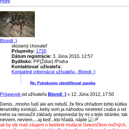
Hore
Blondi :)
skúsený chovateľ
Príspevky:
1720
Dátum registrácie:
3. Júna 2010, 12:57
Bydlisko:
PP(Ždiar) /Praha
Kontaktovať užívateľa:
Kontaktné informácie užívateľa - Blondi :)
Re: Potrebujem identifikovať pavúka
Príspevok
od užívateľa
Blondi :)
»
12. Júna 2012, 17:50
Denis...mnoho ľudí ale ani netuší, že fóra ohľadom tohto kútika
teraristiky existujú...keby som ja náhodou nestretol cvaba a od
neho sa nenaučil základy anepovedal by mi o tejto stránke, tak
neviem, neviem.....aj keď...kto hľadá, nájde
ak by ste mali záujem o farebné mutácie Gekončíkov nočných,