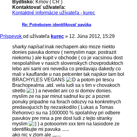
Bydlisko:
Krnov ( ČR )
Kontaktovať užívateľa:
Kontaktné informácie užívateľa - kurec
Re: Potrebujem identifikovať pavúka
Príspevok
od užívateľa
kurec
»
12. Júna 2012, 15:29
sharky napísal:
inak nechapem ako moze niekto
donies pavuka domov ( nemyslim napr. postrazit
niekomu ) ale kupit v obchode ( co je vacsinou dost
nespolahlive v nasich slovenskych chovproduktoch
lebo ani sami oni nevedia co predavaju dakedy co
mali v kauflande u nas petcenter tak najskor tam bol
BRACHYLES VEGANS
a potom pri tescu
Brachopealma .atd. vela ludi sa s tim v chovakoch
stretlo
) a nevedet ani co si domov donies.
myslim ze na par minut sadnut ku pc a pozret
ponuky pripadne na forach odozvy na konkretnych
predavajucich by nezaskodilo ( Lukas a Tomas
Rehorovci su na 1000000 % spolahlivy pri odbere
pavukov pre mna a pre dost ludi z tejto stranky
myslim
) a potooomm xxx tem na lasiodore ze
identifikujte mi pavuka ......
ako nic v zlom ale ,,,....