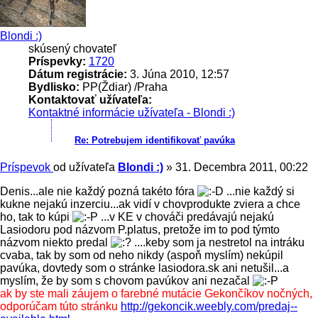
Blondi :)
skúsený chovateľ
Príspevky:
1720
Dátum registrácie:
3. Júna 2010, 12:57
Bydlisko:
PP(Ždiar) /Praha
Kontaktovať užívateľa:
Kontaktné informácie užívateľa - Blondi :)
Re: Potrebujem identifikovať pavúka
Príspevok
od užívateľa
Blondi :)
»
31. Decembra 2011, 00:22
Denis...ale nie každý pozná takéto fóra
...nie každý si
kukne nejakú inzerciu...ak vidí v chovprodukte zviera a chce
ho, tak to kúpi
...v KE v chováči predávajú nejakú
Lasiodoru pod názvom P.platus, pretože im to pod týmto
názvom niekto predal
....keby som ja nestretol na intráku
cvaba, tak by som od neho nikdy (aspoň myslím) nekúpil
pavúka, dovtedy som o stránke lasiodora.sk ani netušil...a
myslím, že by som s chovom pavúkov ani nezačal
ak by ste mali záujem o farebné mutácie Gekončíkov nočných,
odporúčam túto stránku
http://gekoncik.weebly.com/predaj--