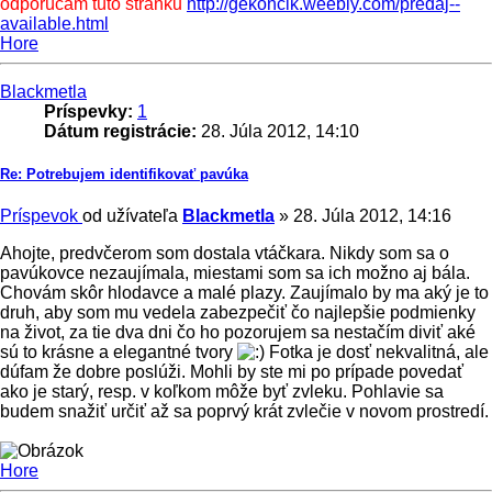
odporúčam túto stránku
http://gekoncik.weebly.com/predaj--
available.html
Hore
Blackmetla
Príspevky:
1
Dátum registrácie:
28. Júla 2012, 14:10
Re: Potrebujem identifikovať pavúka
Príspevok
od užívateľa
Blackmetla
»
28. Júla 2012, 14:16
Ahojte, predvčerom som dostala vtáčkara. Nikdy som sa o
pavúkovce nezaujímala, miestami som sa ich možno aj bála.
Chovám skôr hlodavce a malé plazy. Zaujímalo by ma aký je to
druh, aby som mu vedela zabezpečiť čo najlepšie podmienky
na život, za tie dva dni čo ho pozorujem sa nestačím diviť aké
sú to krásne a elegantné tvory
Fotka je dosť nekvalitná, ale
dúfam že dobre poslúži. Mohli by ste mi po prípade povedať
ako je starý, resp. v koľkom môže byť zvleku. Pohlavie sa
budem snažiť určiť až sa poprvý krát zvlečie v novom prostredí.
Hore