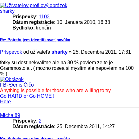
sharky
Príspevky:
1103
Dátum registrácie:
10. Januára 2010, 16:33
Bydlisko:
trenčín
Re: Potrebujem identifikovať pavúka
Príspevok
od užívateľa
sharky
»
25. Decembra 2011, 17:31
fotky su dost nekvalitne ale na 80 % poviem ze to je
Grammostola . ( mozno rosea si myslim ale nepoviem na 100
% )
FB- Đenis Čičo
Anything is possible for those who are willing to try
Go HARD or Go HOME !
Hore
Michal89
Príspevky:
2
Dátum registrácie:
25. Decembra 2011, 14:27
Re: Potrebujem identifikovať pavúka