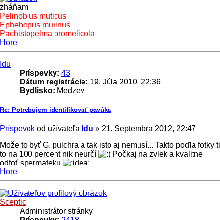
zháňam
Pelinobius muticus
Ephebopus murinus
Pachistopelma bromelicola
Hore
Idu
Príspevky:
43
Dátum registrácie:
19. Júla 2010, 22:36
Bydlisko:
Medzev
Re: Potrebujem identifikovať pavúka
Príspevok
od užívateľa
Idu
»
21. Septembra 2012, 22:47
Može to byť G. pulchra a tak isto aj nemusí... Takto poďla fotky ti
to na 100 percent nik neurčí
Počkaj na zvlek a kvalitne
odfoť spermateku
Hore
Sceptic
Administrátor stránky
Príspevky:
2418