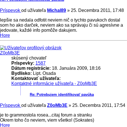
Príspevok
od užívateľa
Michal89
»
25. Decembra 2011, 17:48
lepšie sa nedala odfotit neviem nič o tychto pavukoch dostal
som ho ako darček, neviem ako sa správaju či sú agresívne a
jedovate, každé info pomôže dakujem.
Hore
Z0oMb3E
skúsený chovateľ
Príspevky:
1587
Dátum registrácie:
18. Januára 2009, 18:16
Bydlisko:
Lipt. Osada
Kontaktovať užívateľa:
Kontaktné informácie užívateľa - Z0oMb3E
Re: Potrebujem identifikovať pavúka
Príspevok
od užívateľa
Z0oMb3E
»
25. Decembra 2011, 17:54
je to grammostola rosea...citaj forum a stranku
Okrem toho čo neviem, viem všetko! (Sokrates)
Hore