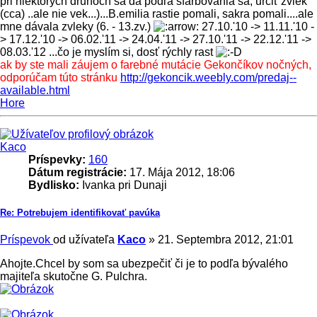
pri niektorých druhoch sa dá podľa sfarbovania sa, určiť zvlek
(cca) ..ale nie vek...)...B.emilia rastie pomali, sakra pomali....ale
mne dávala zvleky (6. - 13.zv.)
27.10.'10 -> 11.11.'10 -
> 17.12.'10 -> 06.02.'11 -> 24.04.'11 -> 27.10.'11 -> 22.12.'11 ->
08.03.'12 ...čo je myslím si, dosť rýchly rast
ak by ste mali záujem o farebné mutácie Gekončíkov nočných,
odporúčam túto stránku
http://gekoncik.weebly.com/predaj--
available.html
Hore
Kaco
Príspevky:
160
Dátum registrácie:
17. Mája 2012, 18:06
Bydlisko:
Ivanka pri Dunaji
Re: Potrebujem identifikovať pavúka
Príspevok
od užívateľa
Kaco
»
21. Septembra 2012, 21:01
Ahojte.Chcel by som sa ubezpečiť či je to podľa bývalého
majiteľa skutočne G. Pulchra.