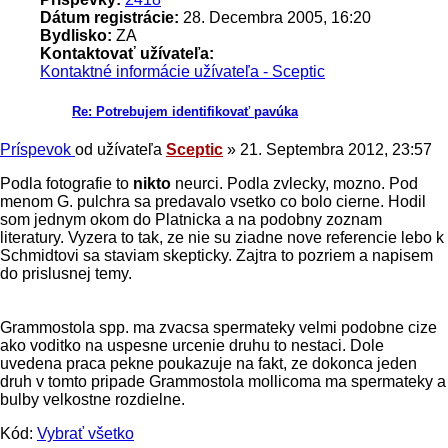
Dátum registrácie:
28. Decembra 2005, 16:20
Bydlisko:
ZA
Kontaktovať užívateľa:
Kontaktné informácie užívateľa - Sceptic
Re: Potrebujem identifikovať pavúka
Príspevok
od užívateľa
Sceptic
»
21. Septembra 2012, 23:57
Podla fotografie to
nikto
neurci. Podla zvlecky, mozno. Pod
menom G. pulchra sa predavalo vsetko co bolo cierne. Hodil
som jednym okom do Platnicka a na podobny zoznam
literatury. Vyzera to tak, ze nie su ziadne nove referencie lebo k
Schmidtovi sa staviam skepticky. Zajtra to pozriem a napisem
do prislusnej temy.
Grammostola spp. ma zvacsa spermateky velmi podobne cize
ako voditko na uspesne urcenie druhu to nestaci. Dole
uvedena praca pekne poukazuje na fakt, ze dokonca jeden
druh v tomto pripade Grammostola mollicoma ma spermateky a
bulby velkostne rozdielne.
Kód:
Vybrať všetko