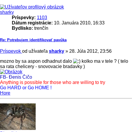
sharky
Príspevky:
1103
Dátum registrácie:
10. Januára 2010, 16:33
Bydlisko:
trenčín
Re: Potrebujem identifikovať pavúka
Príspevok
od užívateľa
sharky
»
28. Júla 2012, 23:56
mozno by sa aspon odhadnut dalo
kolko ma v tele ? ( telo
sa rata chelicery - snovovacie bradavky )
FB- Đenis Čičo
Anything is possible for those who are willing to try
Go HARD or Go HOME !
Hore