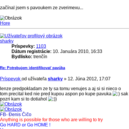
začínal jsem s pavoukem ze zverimexu...
Hore
sharky
Príspevky:
1103
Dátum registrácie:
10. Januára 2010, 16:33
Bydlisko:
trenčín
Re: Potrebujem identifikovať pavúka
Príspevok
od užívateľa
sharky
»
12. Júna 2012, 17:07
lenze predpokladam ze ty sa tomu venujes a aj si si nieco o
tom precital ked nie pred kupou aspon po kupe pavuka
sak
pozri kam si to dotiahol
)
FB- Đenis Čičo
Anything is possible for those who are willing to try
Go HARD or Go HOME !