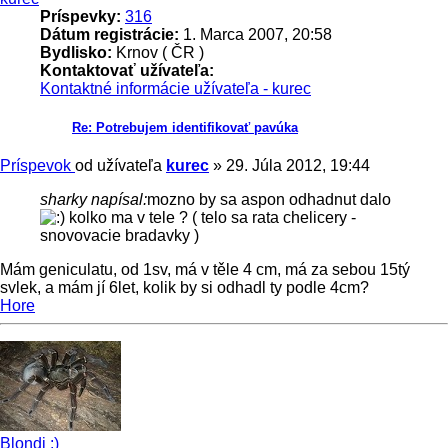
Príspevky:
316
Dátum registrácie:
1. Marca 2007, 20:58
Bydlisko:
Krnov ( ČR )
Kontaktovať užívateľa:
Kontaktné informácie užívateľa - kurec
Re: Potrebujem identifikovať pavúka
Príspevok
od užívateľa
kurec
»
29. Júla 2012, 19:44
sharky napísal:
mozno by sa aspon odhadnut dalo
kolko ma v tele ? ( telo sa rata chelicery -
snovovacie bradavky )
Mám geniculatu, od 1sv, má v těle 4 cm, má za sebou 15tý
svlek, a mám jí 6let, kolik by si odhadl ty podle 4cm?
Hore
Blondi :)