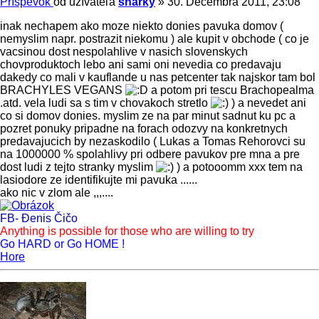
Príspevok
od užívateľa
sharky
»
30. Decembra 2011, 23:08
inak nechapem ako moze niekto donies pavuka domov (
nemyslim napr. postrazit niekomu ) ale kupit v obchode ( co je
vacsinou dost nespolahlive v nasich slovenskych
chovproduktoch lebo ani sami oni nevedia co predavaju
dakedy co mali v kauflande u nas petcenter tak najskor tam bol
BRACHYLES VEGANS
a potom pri tescu Brachopealma
.atd. vela ludi sa s tim v chovakoch stretlo
) a nevedet ani
co si domov donies. myslim ze na par minut sadnut ku pc a
pozret ponuky pripadne na forach odozvy na konkretnych
predavajucich by nezaskodilo ( Lukas a Tomas Rehorovci su
na 1000000 % spolahlivy pri odbere pavukov pre mna a pre
dost ludi z tejto stranky myslim
) a potooomm xxx tem na
lasiodore ze identifikujte mi pavuka ......
ako nic v zlom ale ,,,....
FB- Đenis Čičo
Anything is possible for those who are willing to try
Go HARD or Go HOME !
Hore