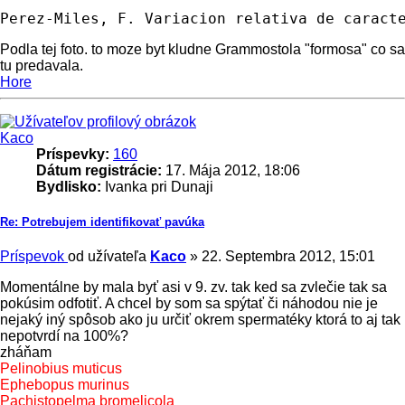
Perez-Miles, F. Variacion relativa de caract
Podla tej foto. to moze byt kludne Grammostola "formosa" co sa
tu predavala.
Hore
Kaco
Príspevky:
160
Dátum registrácie:
17. Mája 2012, 18:06
Bydlisko:
Ivanka pri Dunaji
Re: Potrebujem identifikovať pavúka
Príspevok
od užívateľa
Kaco
»
22. Septembra 2012, 15:01
Momentálne by mala byť asi v 9. zv. tak ked sa zvlečie tak sa
pokúsim odfotiť. A chcel by som sa spýtať či náhodou nie je
nejaký iný spôsob ako ju určiť okrem spermatéky ktorá to aj tak
nepotvrdí na 100%?
zháňam
Pelinobius muticus
Ephebopus murinus
Pachistopelma bromelicola