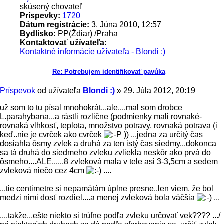
skúsený chovateľ
Príspevky:
1720
Dátum registrácie:
3. Júna 2010, 12:57
Bydlisko:
PP(Ždiar) /Praha
Kontaktovať užívateľa:
Kontaktné informácie užívateľa - Blondi :)
Re: Potrebujem identifikovať pavúka
Príspevok
od užívateľa
Blondi :)
»
29. Júla 2012, 20:19
už som to tu písal mnohokrát...ale....mal som drobce
L.parahybana...a rástli rozlične (podmienky mali rovnaké-
rovnaká vlhkosť, teplota, množstvo potravy, rovnaká potrava (i
keď..nie je cvrček ako cvrček
)) ...jedna za určitý čas
dosiahla ôsmy zvlek a druhá za ten istý čas siedmy...dokonca
sa tá druhá do siedmeho zvleku zvliekla neskôr ako prvá do
ôsmeho....ALE......8 zvleková mala v tele asi 3-3,5cm a sedem
zvleková niečo cez 4cm
....
...tie centimetre si nepamätám úplne presne..len viem, že bol
medzi nimi dosť rozdiel....a menej zvleková bola väčšia
...
....takže...ešte niekto si trúfne podľa zvleku určovať vek???? .../