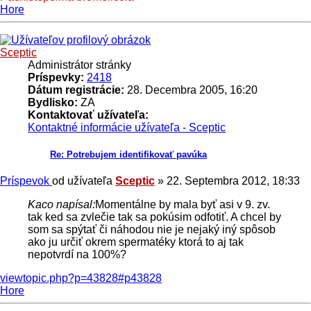
Hore
Sceptic
Administrátor stránky
Príspevky:
2418
Dátum registrácie:
28. Decembra 2005, 16:20
Bydlisko:
ZA
Kontaktovať užívateľa:
Kontaktné informácie užívateľa - Sceptic
Re: Potrebujem identifikovať pavúka
Príspevok
od užívateľa
Sceptic
»
22. Septembra 2012, 18:33
Kaco napísal:
Momentálne by mala byť asi v 9. zv.
tak ked sa zvlečie tak sa pokúsim odfotiť. A chcel by
som sa spýtať či náhodou nie je nejaký iný spôsob
ako ju určiť okrem spermatéky ktorá to aj tak
nepotvrdí na 100%?
viewtopic.php?p=43828#p43828
Hore