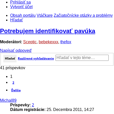
Prihlásiť sa
Vytvoriť účet
Obsah portálu
Vtáčkare
Začiatočnícke otázky a problémy
Hľadať
Potrebujem identifikovať pavúka
Moderátori:
Sceptic
,
bebekexxx
,
thefox
Napísať odpoveď
Hľadať
Rozšírené vyhľadávanie
41 príspevkov
1
2
Ďalšia
Michal89
Príspevky:
2
Dátum registrácie:
25. Decembra 2011, 14:27