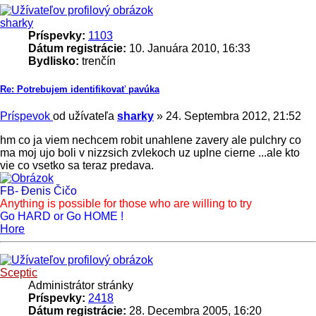
sharky
Príspevky:
1103
Dátum registrácie:
10. Januára 2010, 16:33
Bydlisko:
trenčín
Re: Potrebujem identifikovať pavúka
Príspevok
od užívateľa
sharky
»
24. Septembra 2012, 21:52
hm co ja viem nechcem robit unahlene zavery ale pulchry co
ma moj ujo boli v nizzsich zvlekoch uz uplne cierne ...ale kto
vie co vsetko sa teraz predava.
FB- Đenis Čičo
Anything is possible for those who are willing to try
Go HARD or Go HOME !
Hore
Sceptic
Administrátor stránky
Príspevky:
2418
Dátum registrácie:
28. Decembra 2005, 16:20