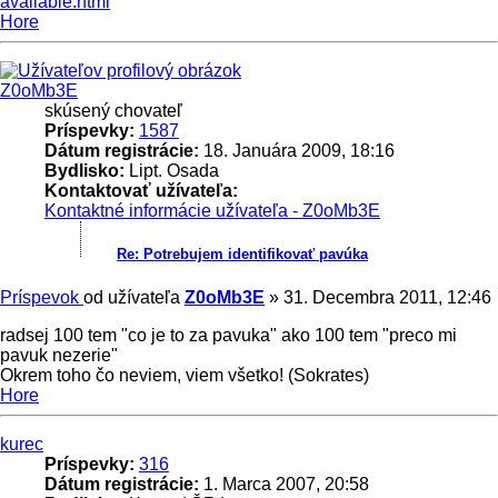
available.html
Hore
Z0oMb3E
skúsený chovateľ
Príspevky:
1587
Dátum registrácie:
18. Januára 2009, 18:16
Bydlisko:
Lipt. Osada
Kontaktovať užívateľa:
Kontaktné informácie užívateľa - Z0oMb3E
Re: Potrebujem identifikovať pavúka
Príspevok
od užívateľa
Z0oMb3E
»
31. Decembra 2011, 12:46
radsej 100 tem "co je to za pavuka" ako 100 tem "preco mi
pavuk nezerie"
Okrem toho čo neviem, viem všetko! (Sokrates)
Hore
kurec
Príspevky:
316
Dátum registrácie:
1. Marca 2007, 20:58