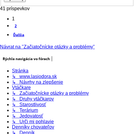
41 príspevkov
1
2
Ďalšia
Návrat na "Začiatočnícke otázky a problémy"
Rýchla navigácia vo fórach
Stránka
↳ www.lasiodora.sk
↳ Návrhy na zlepšenie
Vtáčkare
↳ Začiatočnícke otázky a problémy
↳ Druhy vtáčkarov
↳ Starostlivosť
↳ Terárium
↳ Jedovatosť
↳ Urči mi pohlavie
Denníky chovateľov
↳ Denník