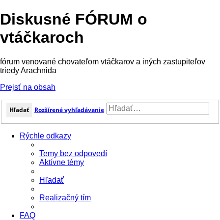
Diskusné FÓRUM o
vtáčkaroch
fórum venované chovateľom vtáčkarov a iných zastupiteľov
triedy Arachnida
Prejsť na obsah
Hľadať
Rozšírené vyhľadávanie
Rýchle odkazy
Temy bez odpovedí
Aktívne témy
Hľadať
Realizačný tím
FAQ