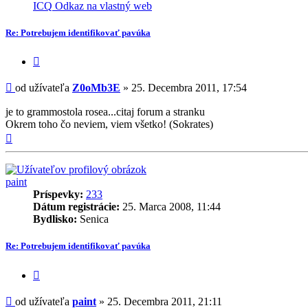
informácie
ICQ
Odkaz na vlastný web
užívateľa
-
Re: Potrebujem identifikovať pavúka
Z0oMb3E
Citovať
príspevok
Príspevok
od užívateľa
Z0oMb3E
»
25. Decembra 2011, 17:54
je to grammostola rosea...citaj forum a stranku
Okrem toho čo neviem, viem všetko! (Sokrates)
Hore
paint
Príspevky:
233
Dátum registrácie:
25. Marca 2008, 11:44
Bydlisko:
Senica
Re: Potrebujem identifikovať pavúka
Citovať
príspevok
Príspevok
od užívateľa
paint
»
25. Decembra 2011, 21:11