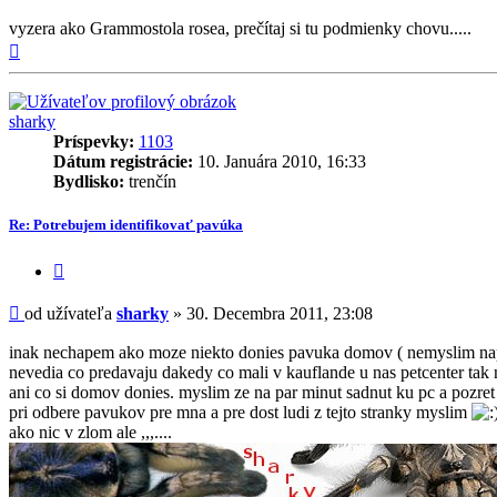
vyzera ako Grammostola rosea, prečítaj si tu podmienky chovu.....
Hore
sharky
Príspevky:
1103
Dátum registrácie:
10. Januára 2010, 16:33
Bydlisko:
trenčín
Re: Potrebujem identifikovať pavúka
Citovať
príspevok
Príspevok
od užívateľa
sharky
»
30. Decembra 2011, 23:08
inak nechapem ako moze niekto donies pavuka domov ( nemyslim napr. 
nevedia co predavaju dakedy co mali v kauflande u nas petcent
ani co si domov donies. myslim ze na par minut sadnut ku pc a pozr
pri odbere pavukov pre mna a pre dost ludi z tejto stranky myslim
ako nic v zlom ale ,,,....