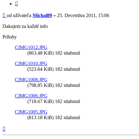
Citovať
príspevok
Príspevok
od užívateľa
Michal89
»
25. Decembra 2011, 15:06
Dakujem za každé info
Prílohy
CIMG1012.JPG
(863.48 KiB) 182 stiahnutí
CIMG1010.JPG
(523.64 KiB) 182 stiahnutí
CIMG1008.JPG
(798.85 KiB) 182 stiahnutí
CIMG1006.JPG
(718.67 KiB) 182 stiahnutí
CIMG1005.JPG
(813.18 KiB) 182 stiahnutí
Hore