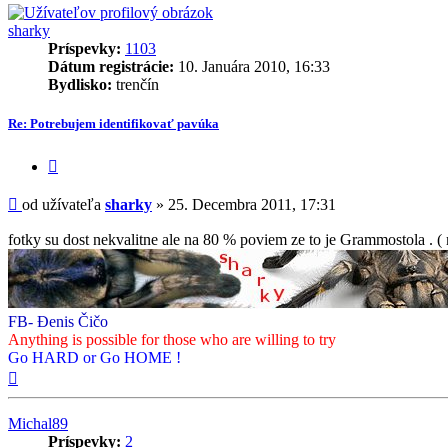
sharky
Príspevky:
1103
Dátum registrácie:
10. Januára 2010, 16:33
Bydlisko:
trenčín
Re: Potrebujem identifikovať pavúka
Citovať
príspevok
Príspevok
od užívateľa
sharky
»
25. Decembra 2011, 17:31
fotky su dost nekvalitne ale na 80 % poviem ze to je Grammostola . 
FB- Đenis Čičo
Anything is possible for those who are willing to try
Go HARD or Go HOME !
Hore
Michal89
Príspevky:
2