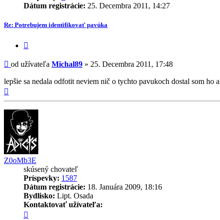
Dátum registrácie:
25. Decembra 2011, 14:27
Re: Potrebujem identifikovať pavúka
Citovať
príspevok
Príspevok
od užívateľa
Michal89
»
25. Decembra 2011, 17:48
lepšie sa nedala odfotit neviem nič o tychto pavukoch dostal som ho 
Hore
Z0oMb3E
skúsený chovateľ
Príspevky:
1587
Dátum registrácie:
18. Januára 2009, 18:16
Bydlisko:
Lipt. Osada
Kontaktovať užívateľa:
Kontaktné