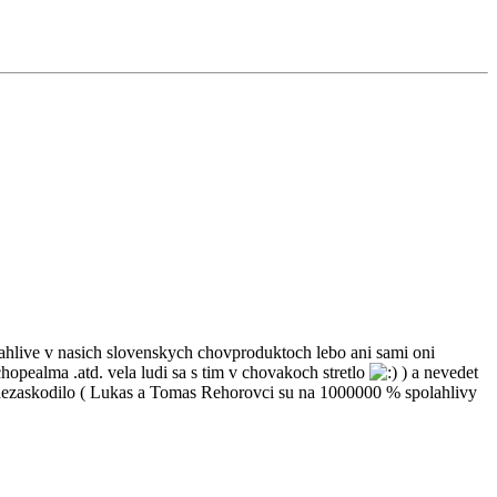
ahlive v nasich slovenskych chovproduktoch lebo ani sami oni
hopealma .atd. vela ludi sa s tim v chovakoch stretlo
) a nevedet
 nezaskodilo ( Lukas a Tomas Rehorovci su na 1000000 % spolahlivy