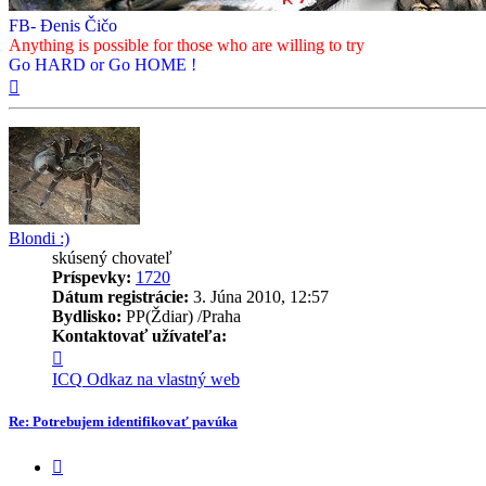
FB- Đenis Čičo
Anything is possible for those who are willing to try
Go HARD or Go HOME !
Hore
Blondi :)
skúsený chovateľ
Príspevky:
1720
Dátum registrácie:
3. Júna 2010, 12:57
Bydlisko:
PP(Ždiar) /Praha
Kontaktovať užívateľa:
Kontaktné
informácie
ICQ
Odkaz na vlastný web
užívateľa
-
Re: Potrebujem identifikovať pavúka
Blondi
:)
Citovať
príspevok