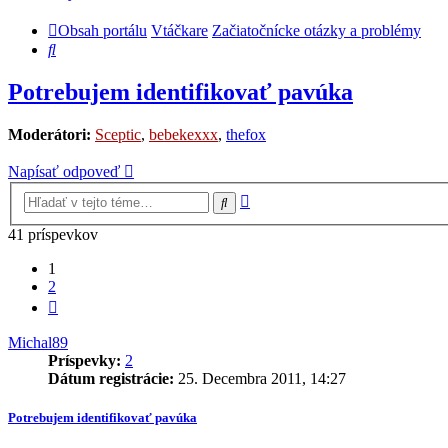
Obsah portálu
Vtáčkare
Začiatočnícke otázky a problémy
Hľadať
Potrebujem identifikovať pavúka
Moderátori:
Sceptic
,
bebekexxx
,
thefox
Napísať odpoveď
Rozšírené
Hľadať
vyhľadávanie
41 príspevkov
1
2
Ďalšia
Michal89
Príspevky:
2
Dátum registrácie:
25. Decembra 2011, 14:27
Potrebujem identifikovať pavúka