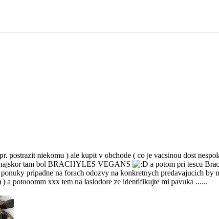
postrazit niekomu ) ale kupit v obchode ( co je vacsinou dost nespol
er tak najskor tam bol BRACHYLES VEGANS
a potom pri tescu Brac
et ponuky pripadne na forach odozvy na konkretnych predavajucich by
) a potooomm xxx tem na lasiodore ze identifikujte mi pavuka ......