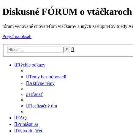
Diskusné FÓRUM o vtáčkaroch
fórum venované chovateľom vtáčkarov a iných zastupiteľov triedy A
Prejsť na obsah
Rozšírené
Hľadať
vyhľadávanie
Rýchle odkazy
Temy bez odpovedí
Aktívne témy
Hľadať
Realizačný tím
FAQ
Prihlásiť sa
Vytvoriť účet