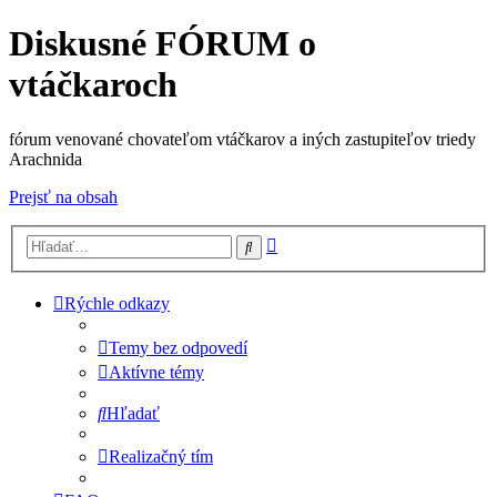
Diskusné FÓRUM o
vtáčkaroch
fórum venované chovateľom vtáčkarov a iných zastupiteľov triedy
Arachnida
Prejsť na obsah
Rozšírené
Hľadať
vyhľadávanie
Rýchle odkazy
Temy bez odpovedí
Aktívne témy
Hľadať
Realizačný tím