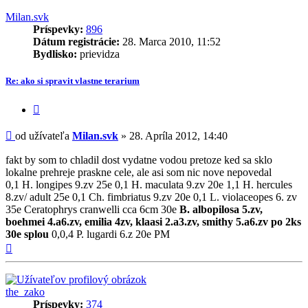
Milan.svk
Príspevky:
896
Dátum registrácie:
28. Marca 2010, 11:52
Bydlisko:
prievidza
Re: ako si spravit vlastne terarium
Citovať
príspevok
Príspevok
od užívateľa
Milan.svk
»
28. Apríla 2012, 14:40
fakt by som to chladil dost vydatne vodou pretoze ked sa sklo
lokalne prehreje praskne cele, ale asi som nic nove nepovedal
0,1 H. longipes 9.zv 25e 0,1 H. maculata 9.zv 20e 1,1 H. hercules
8.zv/ adult 25e 0,1 Ch. fimbriatus 9.zv 20e 0,1 L. violaceopes 6. zv
35e Ceratophrys cranwelli cca 6cm 30e
B. albopilosa 5.zv,
boehmei 4.a6.zv, emilia 4zv, klaasi 2.a3.zv, smithy 5.a6.zv po 2ks
30e splou
0,0,4 P. lugardi 6.z 20e PM
Hore
the_zako
Príspevky:
374