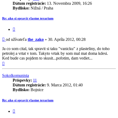
Dátum registrácie:
13. Novembra 2009, 16:26
Bydlisko:
Nižná / Praha
Re: ako si spravit vlastne terarium
Citovať
príspevok
Príspevok
od užívateľa
the_zako
»
30. Apríla 2012, 00:28
Ja co som cital, tak spravit si taku "vanicku" z plasteliny, do toho
petrolej a vrtat v tom. Takyto vrtak by som mal mat doma kdesi.
Ked bude cas pojdem to skusit...pofotim, dam vediet...
Hore
Sokolkomunista
Príspevky:
11
Dátum registrácie:
9. Marca 2012, 01:40
Bydlisko:
Bojnice
Re: ako si spravit vlastne terarium
Citovať
príspevok