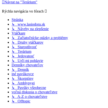
Návrat na "Terárium"
Rýchla navigácia vo fórach
Stránka
↳ www.lasiodora.sk
↳ Návrhy na zlepšenie
Vtáčkare
↳ Začiatočnícke otázky a problémy
↳ Druhy vtáčkarov
↳ Starostlivosť
↳ Terárium
↳ Jedovatosť
↳ Urči mi pohlavie
Denníky chovateľov
↳ Denník
iné pavúkovce
↳ Škorpióny
↳ Amblypygi
↳ Pavúky všeobecne
voľná diskusia o chovateľstve
↳ A-Z o chovateľstve
↳ Offtopic