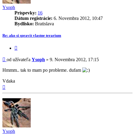
Ysoph
Príspevky:
16
Dátum registrácie:
6. Novembra 2012, 10:47
Bydlisko:
Bratislava
Re: ako si spravit vlastne terarium
Citovať
príspevok
Príspevok
od užívateľa
Ysoph
»
9. Novembra 2012, 17:15
Hmmm.. tak to mam po probleme. dufam
Vdaka
Hore
Ysoph