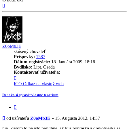
Hore
Z0oMb3E
skúsený chovateľ
Príspevky:
1587
Dátum registrácie:
18. Januára 2009, 18:16
Bydlisko:
Lipt. Osada
Kontaktovať užívateľa:
Kontaktné
informácie
ICQ
Odkaz na vlastný web
užívateľa
-
Re: ako si spravit vlastne terarium
Z0oMb3E
Citovať
príspevok
Príspevok
od užívateľa
Z0oMb3E
»
15. Augusta 2012, 14:37
nie...casom to na isto prevlhne lak kus popraska a drevotrieska sa