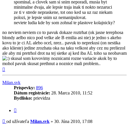
spominal, a clovek sam si snim neporadi, musia byt
minimalne dvaja, ale lepsie traja inak ti nokto nezaruci
ze ti v strede nepraskene, tot ono ked sa uz raz niekam
polozi, je lepsie snim uz nemanipulovat.
neviete ludia kde by som zohnal te plastove kolajnicky?
no neviem neviem co to pavuk dokaze roztrhat (ok jasne terephosa
blondy aelbo nico pod velke ale B emilia asi nie) je jedno s akeho
kovu to je ci AL alebo ocel, nrez.. pavuk to neprekusi (on nestika
ako klieste) jedine zrozhata oka na taku velkost aby cez nu preliezol
ale aby mi pretrhol drot na tej sietke aj ked iba AL toho sa neobavam
skusal som kovovimy noznicami rozne variacie akok by to
mohol pavuk skusat prethnut a noznice mali problem..
Hore
Milan.svk
Príspevky:
896
Dátum registrácie:
28. Marca 2010, 11:52
Bydlisko:
prievidza
Citovať
príspevok
Príspevok
od užívateľa
Milan.svk
»
30. Júna 2010, 17:08