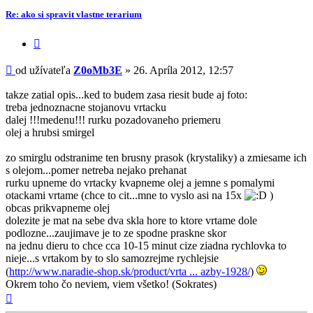
-
Re: ako si spravit vlastne terarium
Z0oMb3E
Citovať
príspevok
Príspevok
od užívateľa
Z0oMb3E
»
26. Apríla 2012, 12:57
takze zatial opis...ked to budem zasa riesit bude aj foto:
treba jednoznacne stojanovu vrtacku
dalej !!!medenu!!! rurku pozadovaneho priemeru
olej a hrubsi smirgel
zo smirglu odstranime ten brusny prasok (krystaliky) a zmiesame ich
s olejom...pomer netreba nejako prehanat
rurku upneme do vrtacky kvapneme olej a jemne s pomalymi
otackami vrtame (chce to cit...mne to vyslo asi na 15x
)
obcas prikvapneme olej
dolezite je mat na sebe dva skla hore to ktore vrtame dole
podlozne...zaujimave je to ze spodne praskne skor
na jednu dieru to chce cca 10-15 minut cize ziadna rychlovka to
nieje...s vrtakom by to slo samozrejme rychlejsie
(
http://www.naradie-shop.sk/product/vrta ... azby-1928/
)
Okrem toho čo neviem, viem všetko! (Sokrates)
Hore