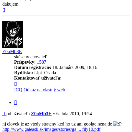
dakujem
Hore
Z0oMb3E
skúsený chovateľ
Príspevky:
1587
Dátum registrácie:
18. Januára 2009, 18:16
Bydlisko:
Lipt. Osada
Kontaktovať užívateľa:
Kontaktné
informácie
ICQ
Odkaz na vlastný web
užívateľa
-
Citovať
Z0oMb3E
príspevok
Príspevok
od užívateľa
Z0oMb3E
»
6. Júla 2010, 19:54
nj clovek je az vtedy strateny ked ho uz ani goolge nenajde
http://www.galeask.sk/images/stories/ga ... fily10.pdf