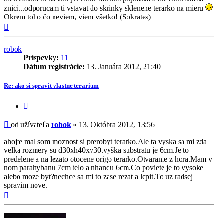
znici...odporucam ti vstavat do skrinky sklenene terarko na mieru
Okrem toho čo neviem, viem všetko! (Sokrates)
Hore
robok
Príspevky:
11
Dátum registrácie:
13. Januára 2012, 21:40
Re: ako si spravit vlastne terarium
Citovať
príspevok
Príspevok
od užívateľa
robok
»
13. Októbra 2012, 13:56
ahojte mal som moznost si prerobyt terarko.Ale ta vyska sa mi zda
velka rozmery su d30xh40xv30.vyška substratu je 6cm.Je to
predelene a na lezato otocene origo terarko.Otvaranie z hora.Mam v
nom parahybanu 7cm telo a nhandu 6cm.Co poviete je to vysoke
alebo moze byt?nechce sa mi to zase rezat a lepit.To uz radsej
spravim nove.
Hore