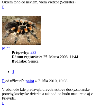
Okrem toho čo neviem, viem všetko! (Sokrates)
Hore
paint
Príspevky:
233
Dátum registrácie:
25. Marca 2008, 11:44
Bydlisko:
Senica
Citovať
príspevok
Príspevok
od užívateľa
paint
»
7. Júla 2010, 10:08
V obchode kde predavaju drevotrieskove dosky,stolarske
potreby,kuchyske dvierka a tak pod. to budu mat urcite aj v
Prievidzi.
Hore