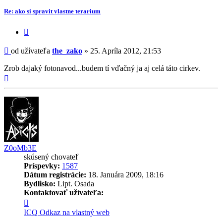
Re: ako si spravit vlastne terarium
Citovať
príspevok
Príspevok
od užívateľa
the_zako
»
25. Apríla 2012, 21:53
Zrob dajaký fotonavod...budem tí vďačný ja aj celá táto cirkev.
Hore
Z0oMb3E
skúsený chovateľ
Príspevky:
1587
Dátum registrácie:
18. Januára 2009, 18:16
Bydlisko:
Lipt. Osada
Kontaktovať užívateľa:
Kontaktné
informácie
ICQ
Odkaz na vlastný web
užívateľa