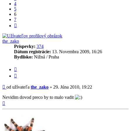
4
5
6
7
Ďalšia
the_zako
Príspevky:
374
Dátum registrácie:
13. Novembra 2009, 16:26
Bydlisko:
Nižná / Praha
Citovať
príspevok
Príspevok
od užívateľa
the_zako
»
29. Júna 2010, 19:22
Nevidim dovod preco by to malo vadit
Hore