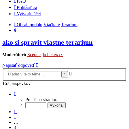
FAQ
Prihlásiť sa
Vytvoriť účet
Obsah portálu
Vtáčkare
Terárium
Hľadať
ako si spravit vlastne terarium
Moderátori:
Sceptic
,
bebekexxx
Napísať odpoveď
Rozšírené
Hľadať
vyhľadávanie
167 príspevkov
Strana
6
Prejsť na stránku:
z
7
Predchádzajúci
1
…
3