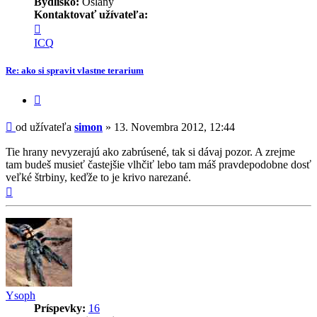
Bydlisko:
Oslany
Kontaktovať užívateľa:
Kontaktné
informácie
ICQ
užívateľa
-
Re: ako si spravit vlastne terarium
simon
Citovať
príspevok
Príspevok
od užívateľa
simon
»
13. Novembra 2012, 12:44
Tie hrany nevyzerajú ako zabrúsené, tak si dávaj pozor. A zrejme
tam budeš musieť častejšie vlhčiť lebo tam máš pravdepodobne dosť
veľké štrbiny, keďže to je krivo narezané.
Hore
Ysoph
Príspevky:
16