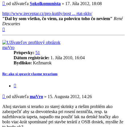
Príspevok
od užívateľa
Sokolkomunista
»
17. Júla 2012, 18:08
http://www.ireceptar.cz/pro-kutily/post ... rtat-sklo/
"Dal by som všetko, čo viem, za polovicu toho čo neviem"
René
Descartes
Hore
maVro
Príspevky:
51
Dátum registrácie:
1. Júla 2010, 16:04
Bydlisko:
Kežmarok
Re: ako si spravit vlastne terarium
Citovať
príspevok
Príspevok
od užívateľa
maVro
»
15. Augusta 2012, 14:26
Ahoj staviam si terarko zo starej skrinky a riešim problém ako
zabezpečiť aby sa drevotrieska pri rosení nezničila, resp. ta
nažehlovacia tapeta, napadlo ma použiť lak na detské hračky ako
bolo viac-krát spomínané pri stavbe terárií z OSB dosiek, myslíte že
to bude ok?