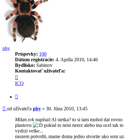
pby
Príspevky:
100
Dátum registrácie:
4. Apríla 2010, 14:46
Bydlisko:
Sabinov
Kontaktovať užívateľa:
Kontaktné
informácie
ICQ
užívateľa
-
Citovať
pby
príspevok
Príspevok
od užívateľa
pby
»
30. Júna 2010, 13:45
Milan.svk napísal:
Al sietka? to si tam mohol dat rovno
plastovu
pokial to neni nerez alebo ina ocel tak to
vydrzi velke...
mozem potvrdit, mame doma jedno stvorite ako som uz