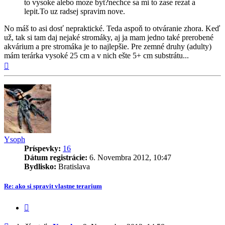
to vysoke alebo moze byt?nechce sa mi to zase rezat a
lepit.To uz radsej spravim nove.
No máš to asi dosť nepraktické. Teda aspoň to otváranie zhora. Keď
už, tak si tam daj nejaké stromáky, aj ja mam jedno také prerobené
akvárium a pre stromáka je to najlepšie. Pre zemné druhy (adulty)
mám terárka vysoké 25 cm a v nich ešte 5+ cm substrátu...
Hore
Ysoph
Príspevky:
16
Dátum registrácie:
6. Novembra 2012, 10:47
Bydlisko:
Bratislava
Re: ako si spravit vlastne terarium
Citovať
príspevok
Príspevok