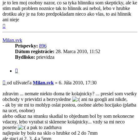
je to len moj osobny nazor, co sa tyka hlinniku som skepticky, ale ke
stim mali problem noznice tak to hlinnik asi nebol, lebo v hrubke
drotiku aky je na foto predpokladam nieco ako vlas, to asi hlinnik
ani nieje
Hore
Milan.svk
Príspevky:
896
Dátum registrácie:
28. Marca 2010, 11:52
Bydlisko:
prievidza
Citovať
príspevok
Príspevok
od užívateľa
Milan.svk
»
6. Júla 2010, 17:30
zdravim ... nemate niekto doma tie kolajnicky? ... presiel som vsetky
obchody v prievidzi a bezvysledne
ani na googli ani nikde,
- ak by ste mi to mohlyp oslat postou, osobne alebo hocijako (platba
na ucet, osobne)
alebo odkaz na stranku skadial to objednam bol by som nekonecne
vdacny, lebo vyrabat si sklenene kolajnicky... vzdy sa mi neco
poserie
a pak to zadrhava
najlepsie by bolo na sklo o hrubke od 2 do 7mm
ale staci aj 2, 3, 4 a 5mm