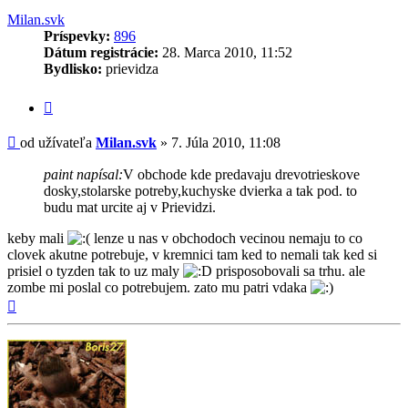
Milan.svk
Príspevky:
896
Dátum registrácie:
28. Marca 2010, 11:52
Bydlisko:
prievidza
Citovať
príspevok
Príspevok
od užívateľa
Milan.svk
»
7. Júla 2010, 11:08
paint napísal:
V obchode kde predavaju drevotrieskove
dosky,stolarske potreby,kuchyske dvierka a tak pod. to
budu mat urcite aj v Prievidzi.
keby mali
lenze u nas v obchodoch vecinou nemaju to co
clovek akutne potrebuje, v kremnici tam ked to nemali tak ked si
prisiel o tyzden tak to uz maly
prisposobovali sa trhu. ale
zombe mi poslal co potrebujem. zato mu patri vdaka
Hore