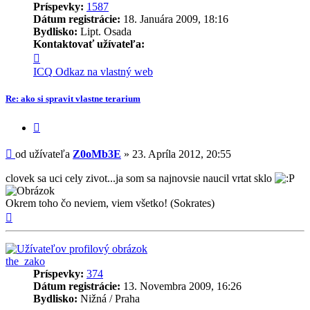
Príspevky:
1587
Dátum registrácie:
18. Januára 2009, 18:16
Bydlisko:
Lipt. Osada
Kontaktovať užívateľa:
Kontaktné
informácie
ICQ
Odkaz na vlastný web
užívateľa
-
Re: ako si spravit vlastne terarium
Z0oMb3E
Citovať
príspevok
Príspevok
od užívateľa
Z0oMb3E
»
23. Apríla 2012, 20:55
clovek sa uci cely zivot...ja som sa najnovsie naucil vrtat sklo
Okrem toho čo neviem, viem všetko! (Sokrates)
Hore
the_zako
Príspevky:
374
Dátum registrácie:
13. Novembra 2009, 16:26
Bydlisko:
Nižná / Praha