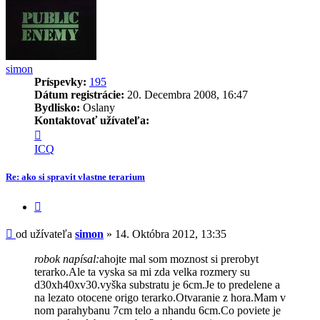
simon
Príspevky:
195
Dátum registrácie:
20. Decembra 2008, 16:47
Bydlisko:
Oslany
Kontaktovať užívateľa:
Kontaktné
informácie
ICQ
užívateľa
-
Re: ako si spravit vlastne terarium
simon
Citovať
príspevok
Príspevok
od užívateľa
simon
»
14. Októbra 2012, 13:35
robok napísal:
ahojte mal som moznost si prerobyt
terarko.Ale ta vyska sa mi zda velka rozmery su
d30xh40xv30.vyška substratu je 6cm.Je to predelene a
na lezato otocene origo terarko.Otvaranie z hora.Mam v
nom parahybanu 7cm telo a nhandu 6cm.Co poviete je