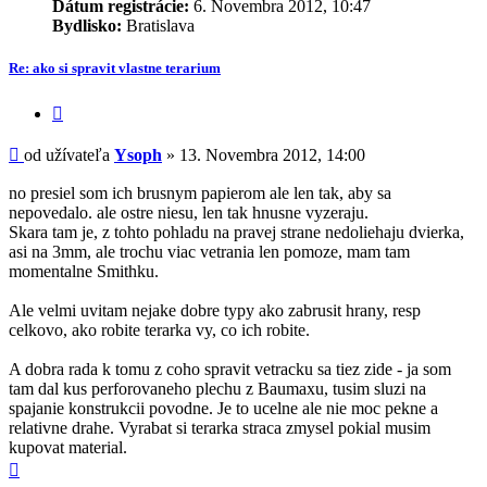
Dátum registrácie:
6. Novembra 2012, 10:47
Bydlisko:
Bratislava
Re: ako si spravit vlastne terarium
Citovať
príspevok
Príspevok
od užívateľa
Ysoph
»
13. Novembra 2012, 14:00
no presiel som ich brusnym papierom ale len tak, aby sa
nepovedalo. ale ostre niesu, len tak hnusne vyzeraju.
Skara tam je, z tohto pohladu na pravej strane nedoliehaju dvierka,
asi na 3mm, ale trochu viac vetrania len pomoze, mam tam
momentalne Smithku.
Ale velmi uvitam nejake dobre typy ako zabrusit hrany, resp
celkovo, ako robite terarka vy, co ich robite.
A dobra rada k tomu z coho spravit vetracku sa tiez zide - ja som
tam dal kus perforovaneho plechu z Baumaxu, tusim sluzi na
spajanie konstrukcii povodne. Je to ucelne ale nie moc pekne a
relativne drahe. Vyrabat si terarka straca zmysel pokial musim
kupovat material.
Hore