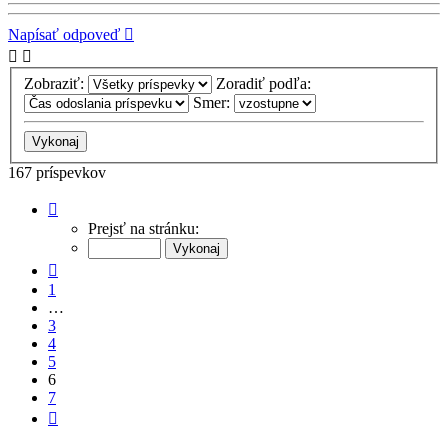
Napísať odpoveď
Zobraziť:
Zoradiť podľa:
Smer:
167 príspevkov
Strana
6
Prejsť na stránku:
z
7
Predchádzajúci
1
…
3
4
5
6
7
Ďalšia