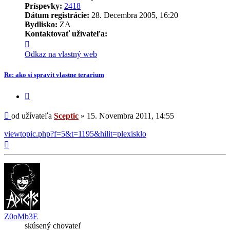
Príspevky:
2418
Dátum registrácie:
28. Decembra 2005, 16:20
Bydlisko:
ZA
Kontaktovať užívateľa:
Kontaktné
informácie
Odkaz na vlastný web
užívateľa
-
Re: ako si spravit vlastne terarium
Sceptic
Citovať
príspevok
Príspevok
od užívateľa
Sceptic
»
15. Novembra 2011, 14:55
viewtopic.php?f=5&t=1195&hilit=plexisklo
Hore
Z0oMb3E
skúsený chovateľ