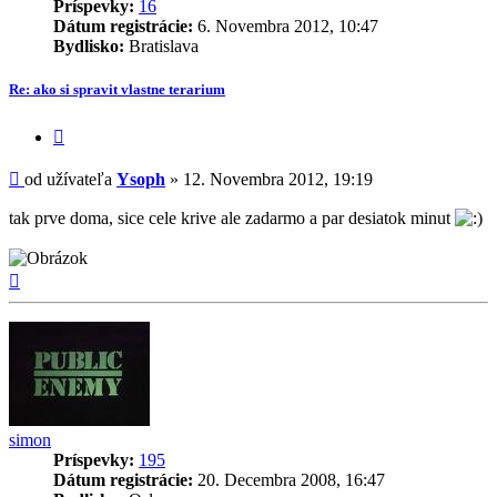
Príspevky:
16
Dátum registrácie:
6. Novembra 2012, 10:47
Bydlisko:
Bratislava
Re: ako si spravit vlastne terarium
Citovať
príspevok
Príspevok
od užívateľa
Ysoph
»
12. Novembra 2012, 19:19
tak prve doma, sice cele krive ale zadarmo a par desiatok minut
Hore
simon
Príspevky:
195
Dátum registrácie:
20. Decembra 2008, 16:47