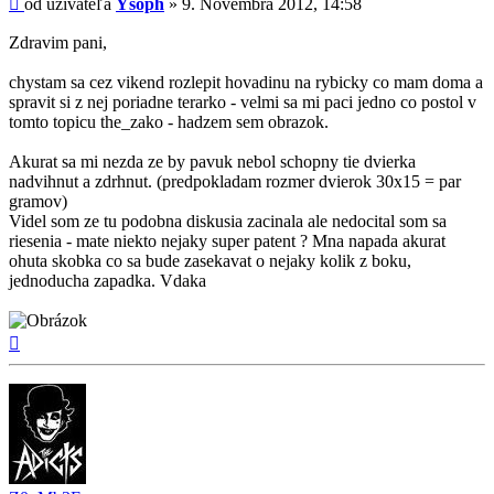
od užívateľa
Ysoph
»
9. Novembra 2012, 14:58
Zdravim pani,
chystam sa cez vikend rozlepit hovadinu na rybicky co mam doma a
spravit si z nej poriadne terarko - velmi sa mi paci jedno co postol v
tomto topicu the_zako - hadzem sem obrazok.
Akurat sa mi nezda ze by pavuk nebol schopny tie dvierka
nadvihnut a zdrhnut. (predpokladam rozmer dvierok 30x15 = par
gramov)
Videl som ze tu podobna diskusia zacinala ale nedocital som sa
riesenia - mate niekto nejaky super patent ? Mna napada akurat
ohuta skobka co sa bude zasekavat o nejaky kolik z boku,
jednoducha zapadka. Vdaka
Hore