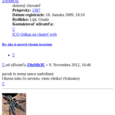
Z0oMb3E
skúsený chovateľ
Príspevky:
1587
Dátum registrácie:
18. Januára 2009, 18:16
Bydlisko:
Lipt. Osada
Kontaktovať užívateľa:
Kontaktné
informácie
ICQ
Odkaz na vlastný web
užívateľa
-
Re: ako si spravit vlastne terarium
Z0oMb3E
Citovať
príspevok
Príspevok
od užívateľa
Z0oMb3E
»
9. Novembra 2012, 16:46
pavuk to nema sancu nadvihnut
Okrem toho čo neviem, viem všetko! (Sokrates)
Hore