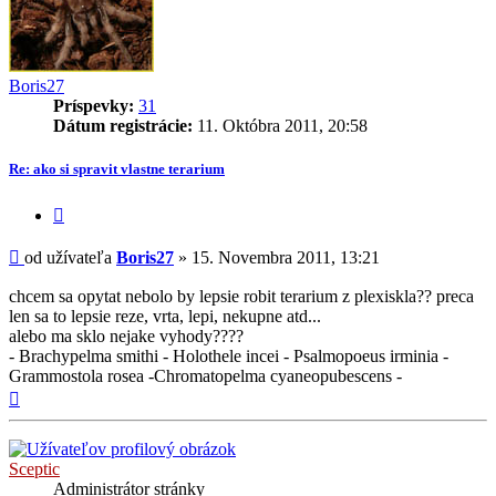
Boris27
Príspevky:
31
Dátum registrácie:
11. Októbra 2011, 20:58
Re: ako si spravit vlastne terarium
Citovať
príspevok
Príspevok
od užívateľa
Boris27
»
15. Novembra 2011, 13:21
chcem sa opytat nebolo by lepsie robit terarium z plexiskla?? preca
len sa to lepsie reze, vrta, lepi, nekupne atd...
alebo ma sklo nejake vyhody????
- Brachypelma smithi - Holothele incei - Psalmopoeus irminia -
Grammostola rosea -Chromatopelma cyaneopubescens -
Hore
Sceptic
Administrátor stránky