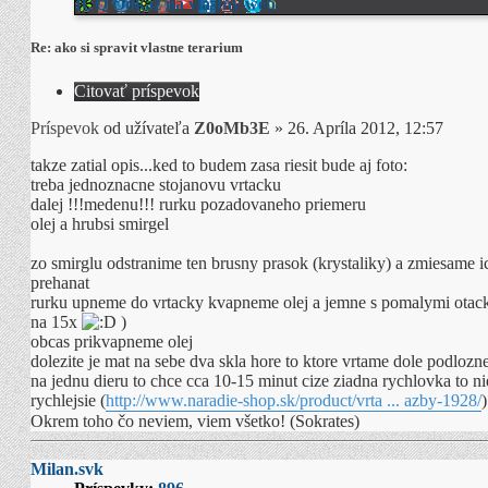
ICQ
Odkaz na vlastný web
Re: ako si spravit vlastne terarium
Citovať príspevok
Príspevok
od užívateľa
Z0oMb3E
»
26. Apríla 2012, 12:57
takze zatial opis...ked to budem zasa riesit bude aj foto:
treba jednoznacne stojanovu vrtacku
dalej !!!medenu!!! rurku pozadovaneho priemeru
olej a hrubsi smirgel
zo smirglu odstranime ten brusny prasok (krystaliky) a zmiesame i
prehanat
rurku upneme do vrtacky kvapneme olej a jemne s pomalymi otackam
na 15x
)
obcas prikvapneme olej
dolezite je mat na sebe dva skla hore to ktore vrtame dole podlozn
na jednu dieru to chce cca 10-15 minut cize ziadna rychlovka to ni
rychlejsie (
http://www.naradie-shop.sk/product/vrta ... azby-1928/
Okrem toho čo neviem, viem všetko! (Sokrates)
Milan.svk