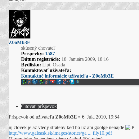
Z0oMb3E
skúsený chovateľ
Príspevky:
1587
Dátum registrácie:
18. Januára 2009, 18:16
Bydlisko:
Lipt. Osada
Kontaktovať užívateľa:
Kontaktné informácie užívateľa - Z0oMb3E
ICQ
Odkaz na vlastný web
Citovať príspevok
Príspevok
od užívateľa
Z0oMb3E
»
6. Júla 2010, 19:54
nj clovek je az vtedy strateny ked ho uz ani goolge nenajde
http://www.galeask.sk/images/stories/ga ... fily10.pdf
Okrem toho čo neviem, viem všetko! (Sokrates)