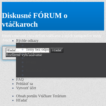
Diskusné FÓRUM o
vtáčkaroch
fórum venované chovateľom vtáčkarov a iných zastupiteľov triedy
Arachnida
Rýchle odkazy
Temy bez odpovedí
Hľadať
Aktívne témy
Rozšírené vyhľadávanie
Hľadať
Realizačný tím
FAQ
Prihlásiť sa
Vytvoriť účet
Obsah portálu
Vtáčkare
Terárium
Hľadať