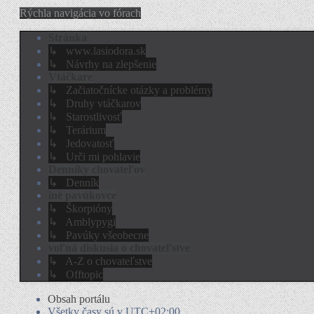
Rýchla navigácia vo fórach
Stránka
↳ www.lasiodora.sk
↳ Návrhy na zlepšenie
Vtáčkare
↳ Začiatočnícke otázky a problémy
↳ Druhy vtáčkarov
↳ Starostlivosť
↳ Terárium
↳ Jedovatosť
↳ Urči mi pohlavie
Denníky chovateľov
↳ Denník
iné pavúkovce
↳ Škorpióny
↳ Amblypygi
↳ Pavúky všeobecne
voľná diskusia o chovateľstve
↳ A-Z o chovateľstve
↳ Offtopic
Obsah portálu
Všetky časy sú v
UTC+02:00