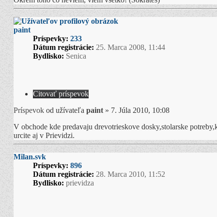
paint
Príspevky:
233
Dátum registrácie:
25. Marca 2008, 11:44
Bydlisko:
Senica
Citovať príspevok
Príspevok
od užívateľa
paint
»
7. Júla 2010, 10:08
V obchode kde predavaju drevotrieskove dosky,stolarske potreby,
urcite aj v Prievidzi.
Milan.svk
Príspevky:
896
Dátum registrácie:
28. Marca 2010, 11:52
Bydlisko:
prievidza