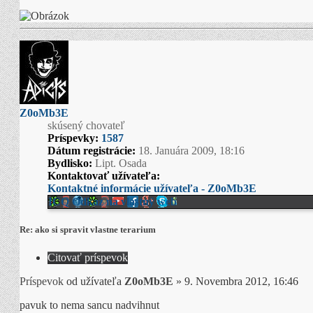
Z0oMb3E
skúsený chovateľ
Príspevky:
1587
Dátum registrácie:
18. Januára 2009, 18:16
Bydlisko:
Lipt. Osada
Kontaktovať užívateľa:
Kontaktné informácie užívateľa - Z0oMb3E
ICQ
Odkaz na vlastný web
Re: ako si spravit vlastne terarium
Citovať príspevok
Príspevok
od užívateľa
Z0oMb3E
»
9. Novembra 2012, 16:46
pavuk to nema sancu nadvihnut