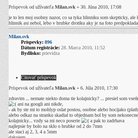
Príspevok
od užívateľa
Milan.svk
»
30. Júna 2010, 17:08
je to len moj osobny nazor, co sa tyka hlinniku som skepticky, ale
hlinnik asi nebol, lebo v hrubke drotiku aky je na foto predpokladam
Milan.svk
Príspevky:
896
Dátum registrácie:
28. Marca 2010, 11:52
Bydlisko:
prievidza
Citovať príspevok
Príspevok
od užívateľa
Milan.svk
»
6. Júla 2010, 17:30
zdravim ... nemate niekto doma tie kolajnicky? ... presiel som vse
ani na googli ani nikde,
- ak by ste mi to mohlyp oslat postou, osobne alebo hocijako (plat
alebo odkaz na stranku skadial to objednam bol by som nekonecne 
kolajnicky... vzdy sa mi neco poserie
a pak to zadrhava
najlepsie by bolo na sklo o hrubke od 2 do 7mm
ale staci aj 2, 3, 4 a 5mm
dakujem