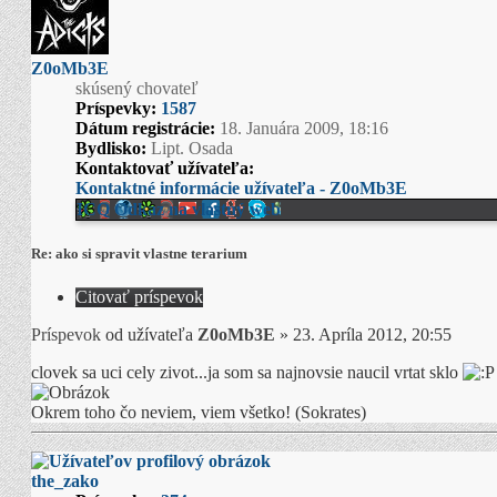
Z0oMb3E
skúsený chovateľ
Príspevky:
1587
Dátum registrácie:
18. Januára 2009, 18:16
Bydlisko:
Lipt. Osada
Kontaktovať užívateľa:
Kontaktné informácie užívateľa - Z0oMb3E
ICQ
Odkaz na vlastný web
Re: ako si spravit vlastne terarium
Citovať príspevok
Príspevok
od užívateľa
Z0oMb3E
»
23. Apríla 2012, 20:55
clovek sa uci cely zivot...ja som sa najnovsie naucil vrtat sklo
Okrem toho čo neviem, viem všetko! (Sokrates)
the_zako