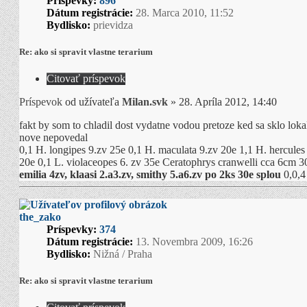
Príspevky:
896
Dátum registrácie:
28. Marca 2010, 11:52
Bydlisko:
prievidza
Re: ako si spravit vlastne terarium
Citovať príspevok
Príspevok
od užívateľa
Milan.svk
»
28. Apríla 2012, 14:40
fakt by som to chladil dost vydatne vodou pretoze ked sa sklo lokal
nove nepovedal
0,1 H. longipes 9.zv 25e 0,1 H. maculata 9.zv 20e 1,1 H. hercules 
20e 0,1 L. violaceopes 6. zv 35e Ceratophrys cranwelli cca 6cm 
emilia 4zv, klaasi 2.a3.zv, smithy 5.a6.zv po 2ks 30e splou
0,0,4
the_zako
Príspevky:
374
Dátum registrácie:
13. Novembra 2009, 16:26
Bydlisko:
Nižná / Praha
Re: ako si spravit vlastne terarium