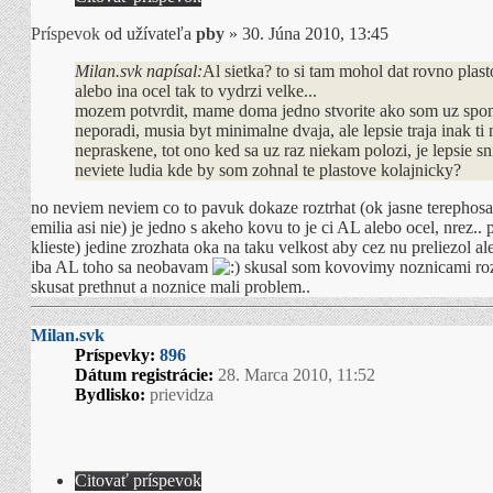
Príspevok
od užívateľa
pby
»
30. Júna 2010, 13:45
Milan.svk napísal:
Al sietka? to si tam mohol dat rovno plas
alebo ina ocel tak to vydrzi velke...
mozem potvrdit, mame doma jedno stvorite ako som uz spom
neporadi, musia byt minimalne dvaja, ale lepsie traja inak ti 
nepraskene, tot ono ked sa uz raz niekam polozi, je lepsie 
neviete ludia kde by som zohnal te plastove kolajnicky?
no neviem neviem co to pavuk dokaze roztrhat (ok jasne terephosa
emilia asi nie) je jedno s akeho kovu to je ci AL alebo ocel, nrez..
klieste) jedine zrozhata oka na taku velkost aby cez nu preliezol ale
iba AL toho sa neobavam
skusal som kovovimy noznicami roz
skusat prethnut a noznice mali problem..
Milan.svk
Príspevky:
896
Dátum registrácie:
28. Marca 2010, 11:52
Bydlisko:
prievidza
Citovať príspevok