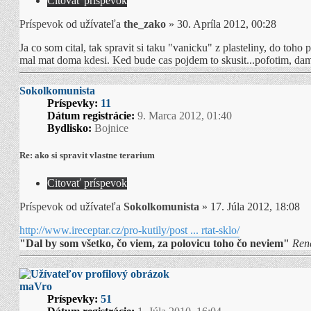
Citovať príspevok
Príspevok
od užívateľa
the_zako
»
30. Apríla 2012, 00:28
Ja co som cital, tak spravit si taku "vanicku" z plasteliny, do toho 
mal mat doma kdesi. Ked bude cas pojdem to skusit...pofotim, dam 
Sokolkomunista
Príspevky:
11
Dátum registrácie:
9. Marca 2012, 01:40
Bydlisko:
Bojnice
Re: ako si spravit vlastne terarium
Citovať príspevok
Príspevok
od užívateľa
Sokolkomunista
»
17. Júla 2012, 18:08
http://www.ireceptar.cz/pro-kutily/post ... rtat-sklo/
"Dal by som všetko, čo viem, za polovicu toho čo neviem"
Ren
maVro
Príspevky:
51