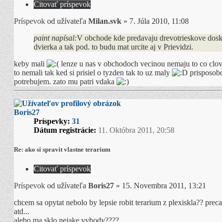
Citovať príspevok
Príspevok
od užívateľa
Milan.svk
»
7. Júla 2010, 11:08
paint napísal:
V obchode kde predavaju drevotrieskove dosk
dvierka a tak pod. to budu mat urcite aj v Prievidzi.
keby mali
lenze u nas v obchodoch vecinou nemaju to co clov
to nemali tak ked si prisiel o tyzden tak to uz maly
prisposobo
potrebujem. zato mu patri vdaka
Boris27
Príspevky:
31
Dátum registrácie:
11. Októbra 2011, 20:58
Re: ako si spravit vlastne terarium
Citovať príspevok
Príspevok
od užívateľa
Boris27
»
15. Novembra 2011, 13:21
chcem sa opytat nebolo by lepsie robit terarium z plexiskla?? preca 
atd...
alebo ma sklo nejake vyhody????