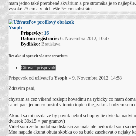
mam jedno také prerobené akvárium a pre stromáka je to najlepšie
vysoké 25 cm a v nich ešte 5+ cm substrátu...
Ysoph
Príspevky:
16
Dátum registrácie:
6. Novembra 2012, 10:47
Bydlisko:
Bratislava
Re: ako si spravit vlastne terarium
Citovať príspevok
Príspevok
od užívateľa
Ysoph
»
9. Novembra 2012, 14:58
Zdravim pani,
chystam sa cez vikend rozlepit hovadinu na rybicky co mam doma a 
sa mi paci jedno co postol v tomto topicu the_zako - hadzem sem 
Akurat sa mi nezda ze by pavuk nebol schopny tie dvierka nadvih
dvierok 30x15 = par gramov)
Videl som ze tu podobna diskusia zacinala ale nedocital som sa rie
Mna napada akurat ohuta skobka co sa bude zasekavat o nejaky k