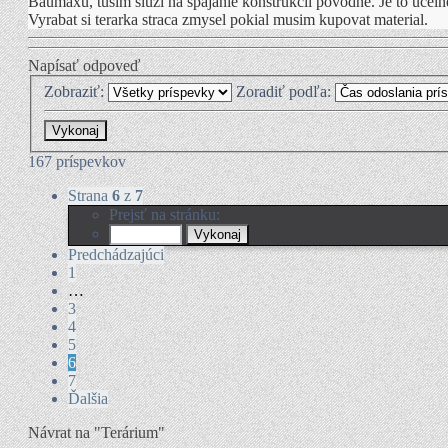
Baumaxu, tusim sluzi na spajanie konstrukcii povodne. Je to ucelne
Vyrabat si terarka straca zmysel pokial musim kupovat material.
Napísať odpoveď
Zobraziť:
Zoradiť podľa:
167 príspevkov
Strana
6
z
7
Prejsť na stránku:
Predchádzajúci
1
…
3
4
5
6
7
Ďalšia
Návrat na "Terárium"