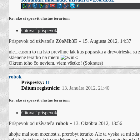
ICQ
Odkaz na vlastný web
Re: ako si spravit vlastne terarium
Citovať príspevok
Príspevok
od užívateľa
Z0oMb3E
»
15. Augusta 2012, 14:37
nie...casom to na isto prevlhne lak kus popraska a drevotrieska sa 
sklenene terarko na mieru
Okrem toho čo neviem, viem všetko! (Sokrates)
robok
Príspevky:
11
Dátum registrácie:
13. Januára 2012, 21:40
Re: ako si spravit vlastne terarium
Citovať príspevok
Príspevok
od užívateľa
robok
»
13. Októbra 2012, 13:56
ahojte mal som moznost si prerobyt terarko.Ale ta vyska sa mi z
substratu je 6cm.Je to predelene a na lezato otocene origo terar