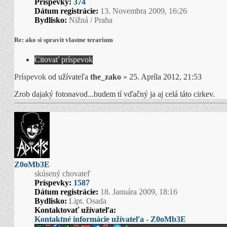
Príspevky:
374
Dátum registrácie:
13. Novembra 2009, 16:26
Bydlisko:
Nižná / Praha
Re: ako si spravit vlastne terarium
Citovať príspevok
Príspevok
od užívateľa
the_zako
»
25. Apríla 2012, 21:53
Zrob dajaký fotonavod...budem tí vďačný ja aj celá táto cirkev.
Z0oMb3E
skúsený chovateľ
Príspevky:
1587
Dátum registrácie:
18. Januára 2009, 18:16
Bydlisko:
Lipt. Osada
Kontaktovať užívateľa:
Kontaktné informácie užívateľa - Z0oMb3E