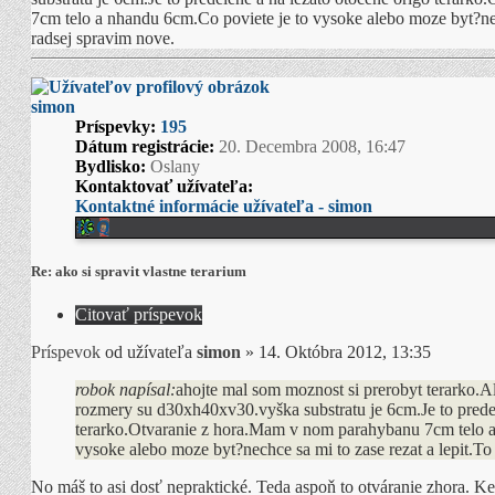
7cm telo a nhandu 6cm.Co poviete je to vysoke alebo moze byt?nech
radsej spravim nove.
simon
Príspevky:
195
Dátum registrácie:
20. Decembra 2008, 16:47
Bydlisko:
Oslany
Kontaktovať užívateľa:
Kontaktné informácie užívateľa - simon
ICQ
Re: ako si spravit vlastne terarium
Citovať príspevok
Príspevok
od užívateľa
simon
»
14. Októbra 2012, 13:35
robok napísal:
ahojte mal som moznost si prerobyt terarko.Al
rozmery su d30xh40xv30.vyška substratu je 6cm.Je to predel
terarko.Otvaranie z hora.Mam v nom parahybanu 7cm telo a
vysoke alebo moze byt?nechce sa mi to zase rezat a lepit.To
No máš to asi dosť nepraktické. Teda aspoň to otváranie zhora. Keď