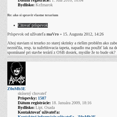
Dátum registrácie:
1. Júla 2010, 16:04
Bydlisko:
Kežmarok
Re: ako si spravit vlastne terarium
Citovať príspevok
Príspevok
od užívateľa
maVro
»
15. Augusta 2012, 14:26
Ahoj staviam si terarko zo starej skrinky a riešim problém ako zabe
nezničila, resp. ta nažehlovacia tapeta, napadlo ma použiť lak na d
spomínané pri stavbe terárií z OSB dosiek, myslíte že to bude ok?
Z0oMb3E
skúsený chovateľ
Príspevky:
1587
Dátum registrácie:
18. Januára 2009, 18:16
Bydlisko:
Lipt. Osada
Kontaktovať užívateľa:
Kontaktné informácie užívateľa - Z0oMb3E