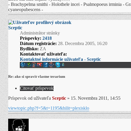
- Brachypelma smithi - Holothele incei - Psalmopoeus irminia - 
cyaneopubescens -
Sceptic
Administrátor stránky
Príspevky:
2418
Dátum registrácie:
28. Decembra 2005, 16:20
Bydlisko:
ZA
Kontaktovať užívateľa:
Kontaktné informácie užívateľa - Sceptic
Odkaz na vlastný web
Re: ako si spravit vlastne terarium
Citovať príspevok
Príspevok
od užívateľa
Sceptic
»
15. Novembra 2011, 14:55
viewtopic.php?f=5&t=1195&hilit=plexisklo