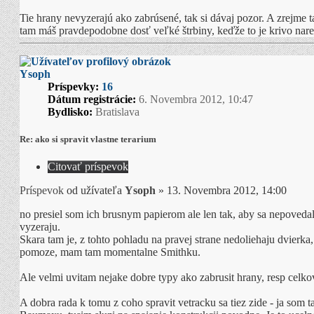
Tie hrany nevyzerajú ako zabrúsené, tak si dávaj pozor. A zrejme t
tam máš pravdepodobne dosť veľké štrbiny, keďže to je krivo nar
Ysoph
Príspevky:
16
Dátum registrácie:
6. Novembra 2012, 10:47
Bydlisko:
Bratislava
Re: ako si spravit vlastne terarium
Citovať príspevok
Príspevok
od užívateľa
Ysoph
»
13. Novembra 2012, 14:00
no presiel som ich brusnym papierom ale len tak, aby sa nepovedalo
vyzeraju.
Skara tam je, z tohto pohladu na pravej strane nedoliehaju dvierka,
pomoze, mam tam momentalne Smithku.
Ale velmi uvitam nejake dobre typy ako zabrusit hrany, resp celkovo
A dobra rada k tomu z coho spravit vetracku sa tiez zide - ja som 