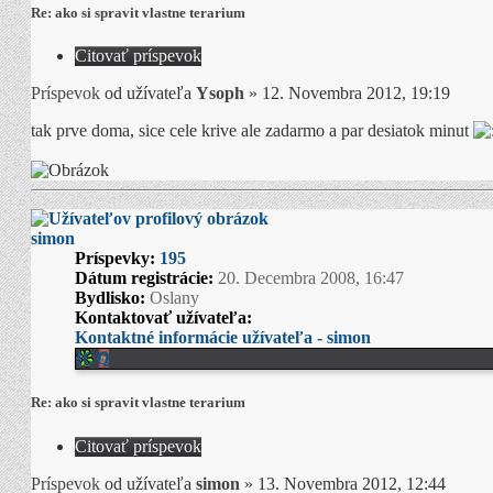
Re: ako si spravit vlastne terarium
Citovať príspevok
Príspevok
od užívateľa
Ysoph
»
12. Novembra 2012, 19:19
tak prve doma, sice cele krive ale zadarmo a par desiatok minut
simon
Príspevky:
195
Dátum registrácie:
20. Decembra 2008, 16:47
Bydlisko:
Oslany
Kontaktovať užívateľa:
Kontaktné informácie užívateľa - simon
ICQ
Re: ako si spravit vlastne terarium
Citovať príspevok
Príspevok
od užívateľa
simon
»
13. Novembra 2012, 12:44